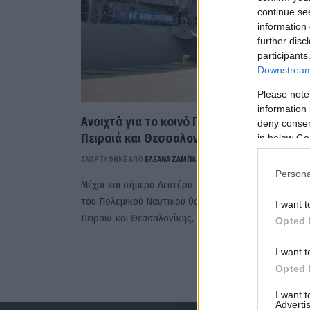
continue se
information 
further disc
participants
Downstream 
Please note
information 
Ανοιχτά για το κοινό Πολεμικά Πλοία σε
deny consent
Πειραιά και Θεσσαλονίκη
in below Go
ΑΝΑΡΤΗΘΗΚΕ ΑΠΟ
ΕΛΕΑΝΑ ΖΑΜΠΑΡΑ
28 ΟΚΤΩΒΡΊΟΥ 2024
Persona
Μέχρι και σήμερα Δευτέρα 28 Οκτωβρίου 2024 πλοία
του Πολεμικού Ναυτικού θα βρίσκονται στους λιμένε
I want t
Πειραιά και Θεσσαλονίκης, προκειμένου να δοθεί η…
Opted 
I want t
Opted 
I want 
Advertis