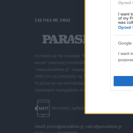
Opted 
I want t
of my P
ΣΧΕΤΙΚΑ ΜΕ ΕΜΑΣ
was col
Opted 
Google 
I want t
Η εταιρεία με την επωνυμία “POLITICAL MEDIA GROUP A.E.”
purpose
και κατ’ επέκταση η ιστοσελίδα που κατέχει αυτή
“www.paraskhnio.gr” συμμορφώνονται με τη Σύσταση (ΕΕ
2018/334 της Επιτροπής της 1ης Μαρτίου 2018 σχετικά με
τα μέτρα για την αποτελεσματική αντιμετώπιση του
παράνομου περιεχομένου στο διαδίκτυο (L 63).
Μοναδικός αριθμός Μ.Η.Τ. 262047
Email:
press@paraskhnio.gr
,
sales@paraskhnio.gr