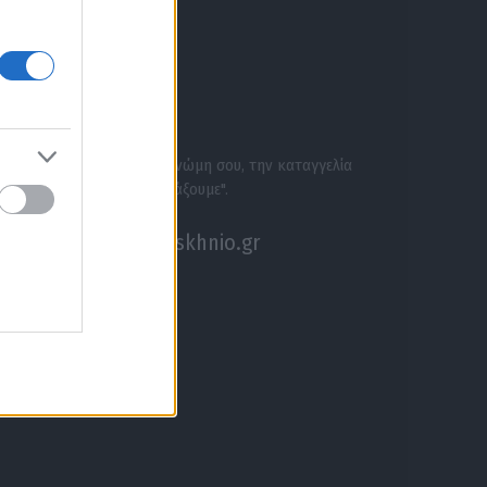
ΕΝΗΜΕΡΩΣΟΥ ΠΡΩΤΟΣ
ΣΕ ΑΚΟΥΜΕ
Στείλε την άποψή σου, τη γνώμη σου, την καταγγελία
σου, ή αν θέλεις κάτι να "ψάξουμε".
akouseme@paraskhnio.gr