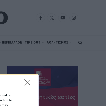
Facebook
X
YouTube
Instagram
(Twitter)
 – ΠΕΡΙΒΑΛΛΟΝ
TIME OUT
ΑΘΛΗΤΙΣΜΟΣ
sonal or
ection to
ou may