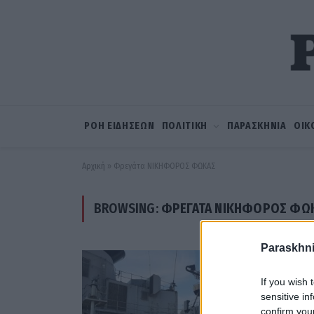
ΡΟΗ ΕΙΔΗΣΕΩΝ
ΠΟΛΙΤΙΚΗ
ΠΑΡΑΣΚΗΝΙΑ
ΟΙΚ
Αρχική
»
Φρεγάτα ΝΙΚΗΦΟΡΟΣ ΦΩΚΑΣ
BROWSING:
ΦΡΕΓΆΤΑ ΝΙΚΗΦΟΡΟΣ ΦΩ
Paraskhni
If you wish 
sensitive in
confirm you