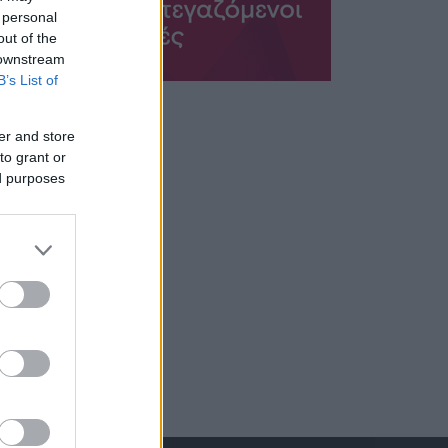
 personal
out of the
 downstream
B’s List of
er and store
to grant or
ed purposes