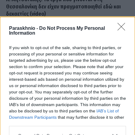
Θεσσαλονίκη δεν είχαν πραγματοποιηθεί εδώ και
δεκαετίες (video)
ΑΝΑΡΤΗΘΗΚΕ ΑΠΟ
ΕΛΕΑΝΑ ΖΑΜΠΑΡΑ
28 ΑΥΓΟΎΣΤΟΥ 2025
Paraskhnio -
Do Not Process My Personal
Information
Σε εκδήλωση για την παρουσίαση των έργων που γίνονται ή
σχεδιάζονται στη Θεσσαλονίκη μίλησε ο Κυριάκος Μητσοτάκης.
If you wish to opt-out of the sale, sharing to third parties, or
Σε αυτή τη…
processing of your personal or sensitive information for
targeted advertising by us, please use the below opt-out
section to confirm your selection. Please note that after your
opt-out request is processed you may continue seeing
interest-based ads based on personal information utilized by
us or personal information disclosed to third parties prior to
your opt-out. You may separately opt-out of the further
disclosure of your personal information by third parties on the
IAB’s list of downstream participants. This information may
also be disclosed by us to third parties on the
IAB’s List of
Downstream Participants
that may further disclose it to other
third parties.
Please note that this website/app uses one or more Google