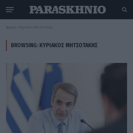
Αρχική
»
Kυριάκος Μητσοτάκης
BROWSING:
KΥΡΙΆΚΟΣ ΜΗΤΣΟΤΆΚΗΣ