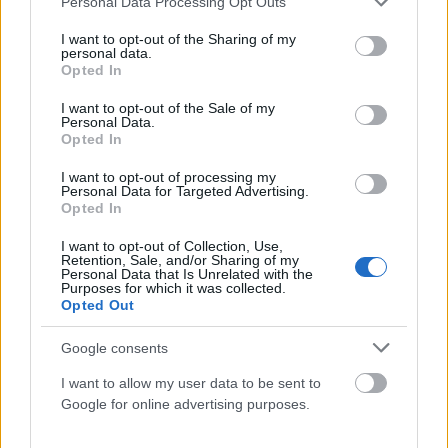
Personal Data Processing Opt Outs
services and may gather and store information including but
Μητσοτάκης από την παράδοση νέων οχημάτων
not limited to your visit or usage behaviour. You may click to
I want to opt-out of the Sharing of my
στην Πυροσβεστική: Ο σχεδιασμός αποδίδει (video)
personal data.
grant or deny consent to Google and its third-party tags to
Opted In
ΑΝΑΡΤΗΘΗΚΕ ΑΠΟ
ΕΛΕΑΝΑ ΖΑΜΠΑΡΑ
18 ΙΟΥΛΊΟΥ 2025
use your data for below specified purposes in below Google
consent section.
I want to opt-out of the Sale of my
Το πρωί της Παρασκευής (18/7) ο πρωθυπουργός, Κυριάκος
Personal Data.
Μητσοτάκης, παραβρέθηκε στην τελετή παράδοσης 164 νέων
Opted In
οχημάτων της Πυροσβεστικής.
I want to opt-out of processing my
Personal Data for Targeted Advertising.
Opted In
I want to opt-out of Collection, Use,
Retention, Sale, and/or Sharing of my
Personal Data that Is Unrelated with the
Purposes for which it was collected.
Opted Out
Google consents
I want to allow my user data to be sent to
Google for online advertising purposes.