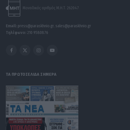
Μοναδικός αριθμός Μ.Η.Τ. 262047
Email:
press@paraskhnio.gr
,
sales@paraskhnio.gr
Τηλέφωνο:
210 9580876
Facebook
X
Instagram
YouTube
(Twitter)
ΤΑ ΠΡΩΤΟΣΕΛΙΔΑ ΣΗΜΕΡΑ