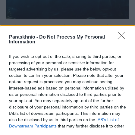
Κανίβαλοι μεγάλοι λευκοί καρχαρίες στο τρίγωνο
των Βερμούδων
Paraskhnio -
Do Not Process My Personal
Information
ΑΝΑΡΤΗΘΗΚΕ ΑΠΟ
ΜΑΡΊΑ ΡΑΦΑΈΛΑ ΠΑΠΑΓΕΩΡΓΊΟΥ
4 ΣΕΠΤΕΜΒΡΊΟΥ 2024
Μια νέα ανατριχιαστική έρευνα δείχνει ότι οι μεγάλοι λευκοί
If you wish to opt-out of the sale, sharing to third parties, or
καρχαρίες κυνηγούν άλλους μεγάλους καρχαρίες.
processing of your personal or sensitive information for
targeted advertising by us, please use the below opt-out
section to confirm your selection. Please note that after your
opt-out request is processed you may continue seeing
interest-based ads based on personal information utilized by
us or personal information disclosed to third parties prior to
your opt-out. You may separately opt-out of the further
disclosure of your personal information by third parties on the
IAB’s list of downstream participants. This information may
also be disclosed by us to third parties on the
IAB’s List of
Downstream Participants
that may further disclose it to other
third parties.