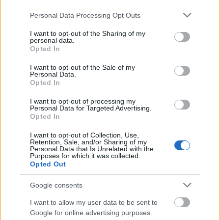
Please note that this website/app uses one or more Google
Personal Data Processing Opt Outs
services and may gather and store information including but
not limited to your visit or usage behaviour. You may click to
I want to opt-out of the Sharing of my
personal data.
grant or deny consent to Google and its third-party tags to
Opted In
use your data for below specified purposes in below Google
consent section.
I want to opt-out of the Sale of my
Personal Data.
Opted In
I want to opt-out of processing my
Personal Data for Targeted Advertising.
Opted In
ΣΧΕΤΙΚΑ ΜΕ ΕΜΑΣ
I want to opt-out of Collection, Use,
Retention, Sale, and/or Sharing of my
Personal Data that Is Unrelated with the
Purposes for which it was collected.
Opted Out
Google consents
Η εταιρεία με την επωνυμία “POLITICAL MEDIA GROUP A.E.” και κατ’
επέκταση η ιστοσελίδα που κατέχει αυτή “www.paraskhnio.gr”
I want to allow my user data to be sent to
συμμορφώνονται με τη Σύσταση (ΕΕ) 2018/334 της Επιτροπής της 1ης
Google for online advertising purposes.