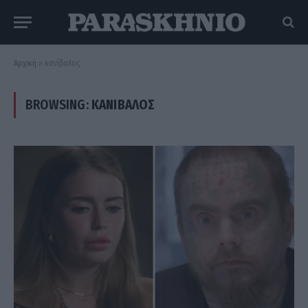
Αρχική
»
κανίβαλος
BROWSING:
ΚΑΝΊΒΑΛΟΣ