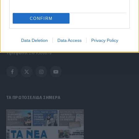
Μαρτίου 2018 σχετικά με τα μέτρα για την αποτελεσματική
αντιμετώπιση του παράνομου περιεχομένου στο διαδίκτυο (L 63).
CONFIRM
Μοναδικός αριθμός Μ.Η.Τ. 262047
Data Deletion
Data Access
Privacy Policy
Email:
press@paraskhnio.gr
,
sales@paraskhnio.gr
Τηλέφωνο:
210 9580876
Facebook
X
Instagram
YouTube
(Twitter)
ΤΑ ΠΡΩΤΟΣΕΛΙΔΑ ΣΗΜΕΡΑ