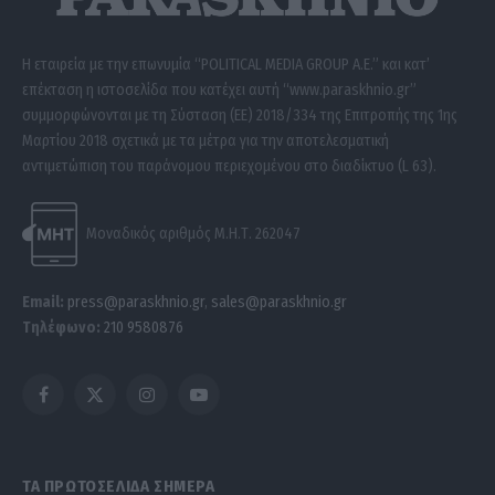
Η εταιρεία με την επωνυμία “POLITICAL MEDIA GROUP A.E.” και κατ’
επέκταση η ιστοσελίδα που κατέχει αυτή “www.paraskhnio.gr”
συμμορφώνονται με τη Σύσταση (ΕΕ) 2018/334 της Επιτροπής της 1ης
Μαρτίου 2018 σχετικά με τα μέτρα για την αποτελεσματική
αντιμετώπιση του παράνομου περιεχομένου στο διαδίκτυο (L 63).
Μοναδικός αριθμός Μ.Η.Τ. 262047
Email:
press@paraskhnio.gr
,
sales@paraskhnio.gr
Τηλέφωνο:
210 9580876
Facebook
X
Instagram
YouTube
(Twitter)
ΤΑ ΠΡΩΤΟΣΕΛΙΔΑ ΣΗΜΕΡΑ