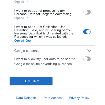
Opted In
I want to opt-out of processing my
Personal Data for Targeted Advertising.
Opted In
I want to opt-out of Collection, Use,
Retention, Sale, and/or Sharing of my
Personal Data that Is Unrelated with the
Purposes for which it was collected.
Opted Out
Google consents
Μίνι μάρκετ πουλούσε συνθετική κάνναβη!
I want to allow my user data to be sent to
ΑΝΑΡΤΗΘΗΚΕ ΑΠΟ
ΓΕΩΡΓΊΑ ΝΤΟΎΝΗ
5 ΜΑΡΤΊΟΥ 2025
Google for online advertising purposes.
Χειροπέδες σε 3 υπαλλήλους
CONFIRM
Data Deletion
Data Access
Privacy Policy