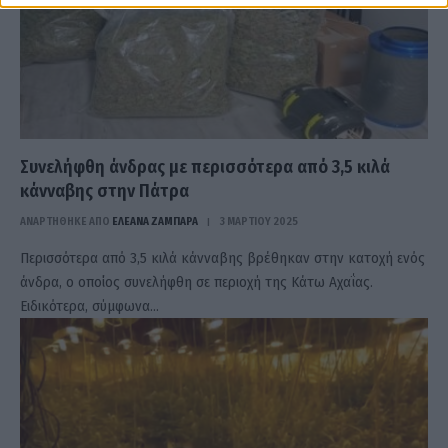
Συνελήφθη άνδρας με περισσότερα από 3,5 κιλά
κάνναβης στην Πάτρα
ΑΝΑΡΤΗΘΗΚΕ ΑΠΟ
ΕΛΕΑΝΑ ΖΑΜΠΑΡΑ
3 ΜΑΡΤΊΟΥ 2025
Περισσότερα από 3,5 κιλά κάνναβης βρέθηκαν στην κατοχή ενός
άνδρα, ο οποίος συνελήφθη σε περιοχή της Κάτω Αχαΐας.
Ειδικότερα, σύμφωνα…