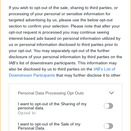
If you wish to opt-out of the sale, sharing to third parties, or
processing of your personal or sensitive information for
targeted advertising by us, please use the below opt-out
section to confirm your selection. Please note that after your
opt-out request is processed you may continue seeing
interest-based ads based on personal information utilized by
us or personal information disclosed to third parties prior to
your opt-out. You may separately opt-out of the further
disclosure of your personal information by third parties on the
IAB’s list of downstream participants. This information may
also be disclosed by us to third parties on the
IAB’s List of
Downstream Participants
that may further disclose it to other
third parties.
Νεαροί καλλιεργούσαν κάνναβη σε… ξένο σπίτι
Please note that this website/app uses one or more Google
Personal Data Processing Opt Outs
services and may gather and store information including but
ΑΝΑΡΤΗΘΗΚΕ ΑΠΟ
NEWSROOM
5 ΜΑΡΤΊΟΥ 2025
not limited to your visit or usage behaviour. You may click to
I want to opt-out of the Sharing of my
personal data.
Συνελήφθη επ’ αυτοφώρω ένας δράστης
grant or deny consent to Google and its third-party tags to
Opted In
use your data for below specified purposes in below Google
consent section.
I want to opt-out of the Sale of my
Personal Data.