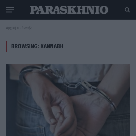
Αρχική
»
κάνναβη
BROWSING:
ΚΆΝΝΑΒΗ