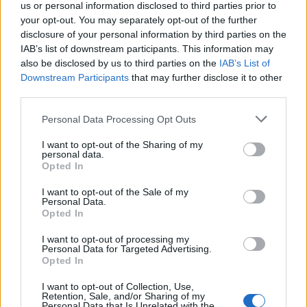
us or personal information disclosed to third parties prior to
your opt-out. You may separately opt-out of the further
disclosure of your personal information by third parties on the
IAB’s list of downstream participants. This information may
also be disclosed by us to third parties on the
IAB’s List of
Downstream Participants
that may further disclose it to other
third parties.
Please note that this website/app uses one or more Google
Personal Data Processing Opt Outs
services and may gather and store information including but
not limited to your visit or usage behaviour. You may click to
I want to opt-out of the Sharing of my
personal data.
grant or deny consent to Google and its third-party tags to
Opted In
Δημοσκόπηση-σοκ! Ο Στέφανος βάζει «ταφόπλακα»
use your data for below specified purposes in below Google
στην ευρύτερη Αριστερά (στατιστικά+γραφήματα)
consent section.
I want to opt-out of the Sale of my
Personal Data.
ΑΝΑΡΤΗΘΗΚΕ ΑΠΟ
ΊΩΝ ΠΑΠΑΔΆΚΗΣ
20 ΝΟΕΜΒΡΊΟΥ 2024
Opted In
Διενεργήθηκε από τις 13 Νοεμβρίου έως τις 19 Νοεμβρίου
I want to opt-out of processing my
Personal Data for Targeted Advertising.
πανελλαδικά σε δείγμα 1.350 ατόμων και τα ευρήματα είναι
Opted In
-επιεικώς- σοκαριστικά!
I want to opt-out of Collection, Use,
Retention, Sale, and/or Sharing of my
Personal Data that Is Unrelated with the