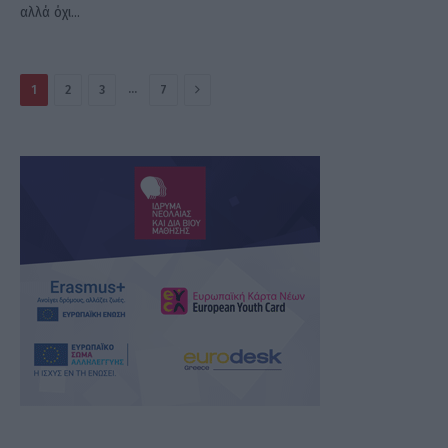
αλλά όχι…
Επόμενο
…
1
2
3
7