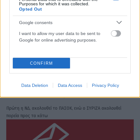
Purposes for which it was collected.
Opted Out
Google consents
I want to allow my user data to be sent to
Google for online advertising purposes.
CONFIRM
Δημοσκόπηση GPO: Το ανώνυμο κόμμα του
Data Deletion
Data Access
Privacy Policy
Κασσελάκη «ρίχνεται» στη μάχη
ΑΝΑΡΤΗΘΗΚΕ ΑΠΟ
ΓΕΩΡΓΊΑ ΝΤΟΎΝΗ
16 ΝΟΕΜΒΡΊΟΥ 2024
Πρώτη η ΝΔ, ακολουθεί το ΠΑΣΟΚ, ενώ ο ΣΥΡΙΖΑ ακολουθεί
πορεία προς τα κάτω