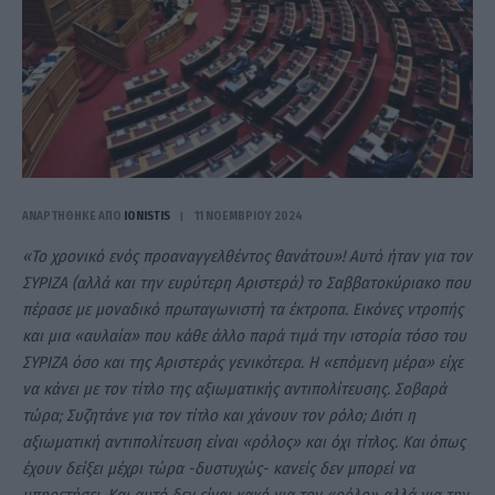
ΑΝΑΡΤΗΘΗΚΕ ΑΠΟ
IONISTIS
11 ΝΟΕΜΒΡΊΟΥ 2024
«Το χρονικό ενός προαναγγελθέντος θανάτου»! Αυτό ήταν για τον
ΣΥΡΙΖΑ (αλλά και την ευρύτερη Αριστερά) το Σαββατοκύριακο που
πέρασε με μοναδικό πρωταγωνιστή τα έκτροπα. Εικόνες ντροπής
και μια «αυλαία» που κάθε άλλο παρά τιμά την ιστορία τόσο του
ΣΥΡΙΖΑ όσο και της Αριστεράς γενικότερα. Η «επόμενη μέρα» είχε
να κάνει με τον τίτλο της αξιωματικής αντιπολίτευσης. Σοβαρά
τώρα; Συζητάνε για τον τίτλο και χάνουν τον ρόλο; Διότι η
αξιωματική αντιπολίτευση είναι «ρόλος» και όχι τίτλος. Και όπως
έχουν δείξει μέχρι τώρα -δυστυχώς- κανείς δεν μπορεί να
υπηρετήσει. Και αυτό δεν είναι κακό για τον «ρόλο» αλλά για την