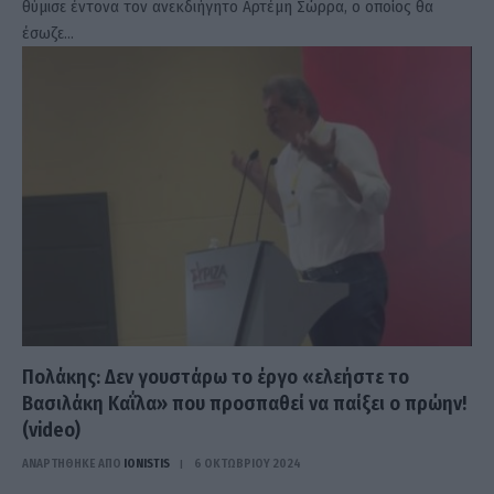
θύμισε έντονα τον ανεκδιήγητο Αρτέμη Σώρρα, ο οποίος θα
έσωζε…
Πολάκης: Δεν γουστάρω το έργο «ελεήστε το
Βασιλάκη Καΐλα» που προσπαθεί να παίξει ο πρώην!
(video)
ΑΝΑΡΤΗΘΗΚΕ ΑΠΟ
IONISTIS
6 ΟΚΤΩΒΡΊΟΥ 2024