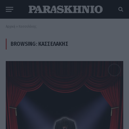
Αρχική
»
Κασσελάκης
BROWSING:
ΚΑΣΣΕΛΆΚΗΣ