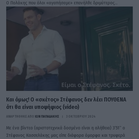
Ο Πολάκης που όλοι «αγαπήσαμε» επανήλθε δριμύτερος…
Και όμως! Ο «σκέτος» Στέφανος δεν λέει ΠΟΥΘΕΝΑ
ότι θα είναι υποψήφιος (video)
ΑΝΑΡΤΗΘΗΚΕ ΑΠΟ
ΊΩΝ ΠΑΠΑΔΆΚΗΣ
3 ΟΚΤΩΒΡΊΟΥ 2024
Με ένα βίντεο (αριστοτεχνικά δοσμένο είναι η αλήθεια) 3’51’’ ο
Στέφανος Κασσελάκης μας είπε διάφορα όμορφα και τρυφερά