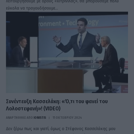
λειτουργήσουμε με όρους «κιτρινίλας», θα μπορούσαμε πολύ
εύκολα να τραγουδήσουμε…
Συνέντευξη Κασσελάκη: «Ό,τι του φανεί του
Λολοστεφανή»! (VIDEO)
ΑΝΑΡΤΗΘΗΚΕ ΑΠΟ
IONISTIS
11 ΟΚΤΩΒΡΊΟΥ 2024
Δεν ξέρω πως και γιατί, όμως ο Στέφανος Κασσελάκης μου