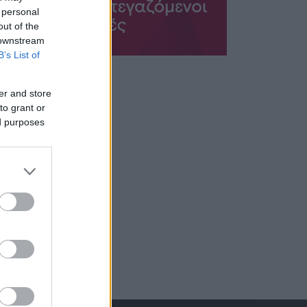
 personal
out of the
 downstream
B’s List of
er and store
to grant or
ed purposes