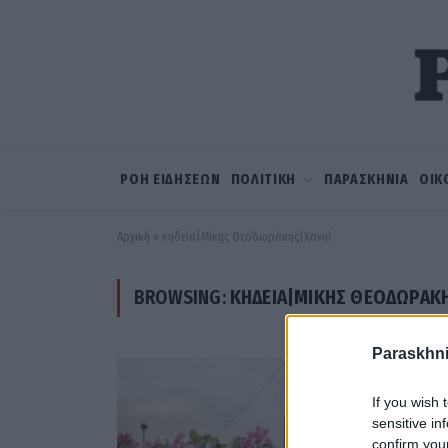
ΡΟΗ ΕΙΔΗΣΕΩΝ
ΠΟΛΙΤΙΚΗ
ΠΑΡΑΣΚΗΝΙΑ
ΟΙΚ
Αρχική
»
κηδεία|Μίκης Θεοδωράκης|Χανιά
BROWSING:
ΚΗΔΕΊΑ|ΜΊΚΗΣ ΘΕΟΔΩΡΆΚΗ
Paraskhni
If you wish 
sensitive in
confirm you