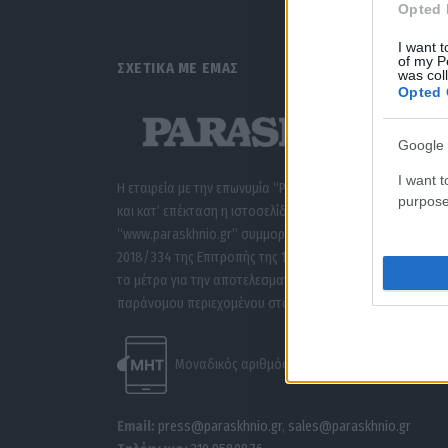
Opted 
I want t
of my P
ΣΧΕΤΙΚΑ ΜΕ ΕΜΑΣ
was col
Opted 
Google 
I want t
Η εταιρεία με την επωνυμία “POLITICAL MEDIA GROUP A.E.”
purpose
και κατ’ επέκταση η ιστοσελίδα που κατέχει αυτή
“www.paraskhnio.gr” συμμορφώνονται με τη Σύσταση (ΕΕ
2018/334 της Επιτροπής της 1ης Μαρτίου 2018 σχετικά με
τα μέτρα για την αποτελεσματική αντιμετώπιση του
παράνομου περιεχομένου στο διαδίκτυο (L 63).
Μοναδικός αριθμός Μ.Η.Τ. 262047
Email:
press@paraskhnio.gr
,
sales@paraskhnio.gr