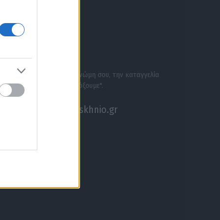
ΕΝΗΜΕΡΩΣΟΥ ΠΡΩΤΟΣ
ΣΕ ΑΚΟΥΜΕ
Στείλε την άποψή σου, τη γνώμη σου, την καταγγελία
σου, ή αν θέλεις κάτι να "ψάξουμε".
akouseme@paraskhnio.gr