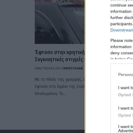
continue se
information 
further disc
participants
Downstream 
Please note
information 
Έφτασε στην κρητική γη ο Μίκης!
deny consent
Συγκινητικές στιγμές (ΒΙΝΤΕΟ)
in below Go
ΑΝΑΡΤΗΘΗΚΕ ΑΠΟ
CHRISTOSGAN
9 ΣΕΠΤΕΜΒΡΊΟΥ 2021
Persona
Με το πλοίο της γραμμής, όπως ο ίδιος επιθυμούσε,
έφτασε στο λιμάνι της Σούδας η σορός του Μίκη
I want t
Θεοδωράκη. Το…
Opted 
I want t
Opted 
I want 
Advertis