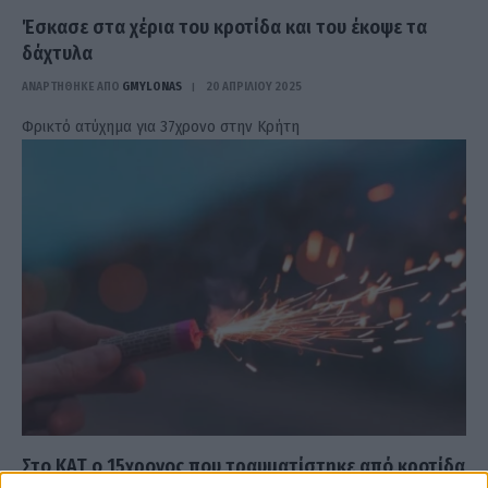
Έσκασε στα χέρια του κροτίδα και του έκοψε τα
δάχτυλα
ΑΝΑΡΤΗΘΗΚΕ ΑΠΟ
GMYLONAS
20 ΑΠΡΙΛΊΟΥ 2025
Φρικτό ατύχημα για 37χρονο στην Κρήτη
Στο ΚΑΤ ο 15χρονος που τραυματίστηκε από κροτίδα