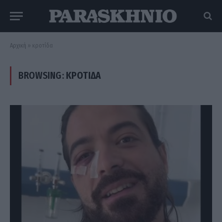
Αρχική
»
κροτίδα
BROWSING:
ΚΡΟΤΊΔΑ