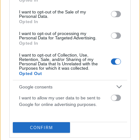
Opted In
use your data for below specified purposes in below Google
Τραυματίστηκε ελαφρά 14χρονη
consent section.
I want to opt-out of the Sale of my
Personal Data.
Opted In
I want to opt-out of processing my
Personal Data for Targeted Advertising.
Opted In
I want to opt-out of Collection, Use,
Retention, Sale, and/or Sharing of my
Personal Data that Is Unrelated with the
Purposes for which it was collected.
Opted Out
Google consents
I want to allow my user data to be sent to
Google for online advertising purposes.
Έσκασε κροτίδα στο χέρι 14χρονου το βράδυ της
Ανάστασης στα Χανιά
ΑΝΑΡΤΗΘΗΚΕ ΑΠΟ
GEORGIOSXT@GMAIL.COM
5 ΜΑΪ́ΟΥ 2024
CONFIRM
Ένας 14χρονος στα Χανιά, το βράδυ της Ανάστασης πέταξε