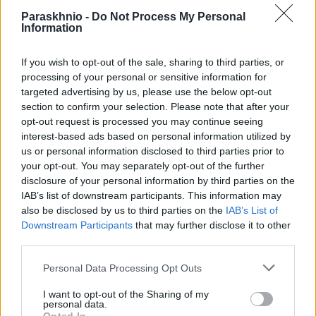
στην Κάλυμνο
Paraskhnio -
Do Not Process My Personal
ΑΝΑΡΤΗΘΗΚΕ ΑΠΟ
GMYLONAS
19 ΑΠΡΙΛΊΟΥ 2025
Information
Συνελήφθησαν οι γονείς του
If you wish to opt-out of the sale, sharing to third parties, or
processing of your personal or sensitive information for
targeted advertising by us, please use the below opt-out
section to confirm your selection. Please note that after your
opt-out request is processed you may continue seeing
interest-based ads based on personal information utilized by
us or personal information disclosed to third parties prior to
your opt-out. You may separately opt-out of the further
disclosure of your personal information by third parties on the
IAB’s list of downstream participants. This information may
also be disclosed by us to third parties on the
IAB’s List of
Downstream Participants
that may further disclose it to other
third parties.
Please note that this website/app uses one or more Google
Personal Data Processing Opt Outs
Ανήλικοι πέταξαν κροτίδες έξω από σχολείο στο
services and may gather and store information including but
κέντρο της Αθήνας
not limited to your visit or usage behaviour. You may click to
I want to opt-out of the Sharing of my
personal data.
grant or deny consent to Google and its third-party tags to
ΑΝΑΡΤΗΘΗΚΕ ΑΠΟ
GMYLONAS
8 ΝΟΕΜΒΡΊΟΥ 2024