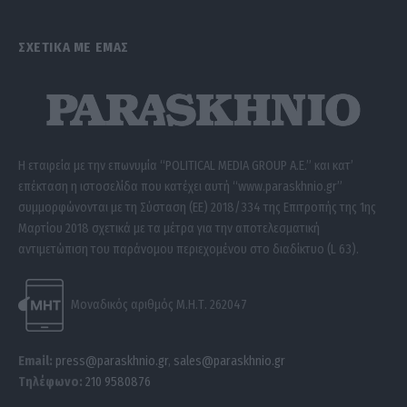
ΣΧΕΤΙΚΑ ΜΕ ΕΜΑΣ
Η εταιρεία με την επωνυμία “POLITICAL MEDIA GROUP A.E.” και κατ’
επέκταση η ιστοσελίδα που κατέχει αυτή “www.paraskhnio.gr”
συμμορφώνονται με τη Σύσταση (ΕΕ) 2018/334 της Επιτροπής της 1ης
Μαρτίου 2018 σχετικά με τα μέτρα για την αποτελεσματική
αντιμετώπιση του παράνομου περιεχομένου στο διαδίκτυο (L 63).
Μοναδικός αριθμός Μ.Η.Τ. 262047
Email:
press@paraskhnio.gr
,
sales@paraskhnio.gr
Τηλέφωνο:
210 9580876