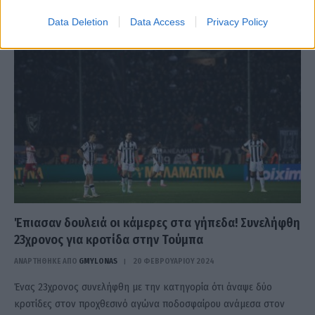
κροτίδα, η οποία όμως έσκασε μέσα στο δεξί χέρι του, με…
Data Deletion
Data Access
Privacy Policy
Έπιασαν δουλειά οι κάμερες στα γήπεδα! Συνελήφθη
23χρονος για κροτίδα στην Τούμπα
ΑΝΑΡΤΗΘΗΚΕ ΑΠΟ
GMYLONAS
20 ΦΕΒΡΟΥΑΡΊΟΥ 2024
Ένας 23χρονος συνελήφθη με την κατηγορία ότι άναψε δύο
κροτίδες στον προχθεσινό αγώνα ποδοσφαίρου ανάμεσα στον