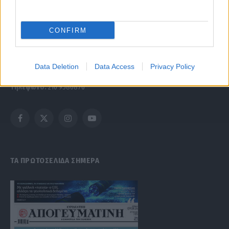
Μαρτίου 2018 σχετικά με τα μέτρα για την αποτελεσματική
αντιμετώπιση του παράνομου περιεχομένου στο διαδίκτυο (L 63).
CONFIRM
Μοναδικός αριθμός Μ.Η.Τ. 262047
Data Deletion
Data Access
Privacy Policy
Email:
press@paraskhnio.gr
,
sales@paraskhnio.gr
Τηλέφωνο:
210 9580876
Facebook
X
Instagram
YouTube
(Twitter)
ΤΑ ΠΡΩΤΟΣΕΛΙΔΑ ΣΗΜΕΡΑ