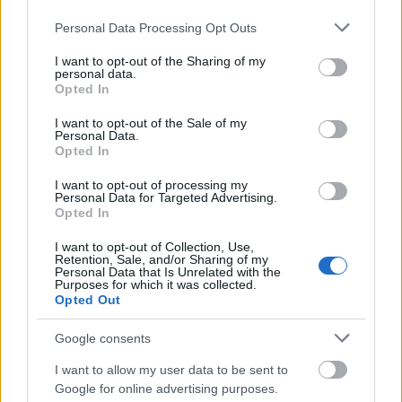
Please note that this website/app uses one or more Google
Personal Data Processing Opt Outs
services and may gather and store information including but
not limited to your visit or usage behaviour. You may click to
I want to opt-out of the Sharing of my
personal data.
grant or deny consent to Google and its third-party tags to
Opted In
use your data for below specified purposes in below Google
consent section.
I want to opt-out of the Sale of my
Personal Data.
Opted In
I want to opt-out of processing my
Personal Data for Targeted Advertising.
Opted In
ΣΧΕΤΙΚΑ ΜΕ ΕΜΑΣ
I want to opt-out of Collection, Use,
Retention, Sale, and/or Sharing of my
Personal Data that Is Unrelated with the
Purposes for which it was collected.
Opted Out
Google consents
Η εταιρεία με την επωνυμία “POLITICAL MEDIA GROUP A.E.” και κατ’
επέκταση η ιστοσελίδα που κατέχει αυτή “www.paraskhnio.gr”
I want to allow my user data to be sent to
συμμορφώνονται με τη Σύσταση (ΕΕ) 2018/334 της Επιτροπής της 1ης
Google for online advertising purposes.