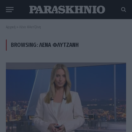
Αρχική
»
Λένα Φλυτζάνη
BROWSING:
ΛΈΝΑ ΦΛΥΤΖΆΝΗ