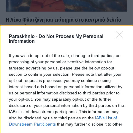
Η Λένα Φλυτζάνη και επίσημα στο κεντρικό δελτίο
του ΣΚΑΪ
Paraskhnio -
Do Not Process My Personal
ΑΝΑΡΤΗΘΗΚΕ ΑΠΟ
ΕΛΕΑΝΑ ΖΑΜΠΑΡΑ
30 ΜΑΪ́ΟΥ 2026
Information
Και επισήμως πλέον, η Λένα Φλυτζάνη αναλαμβάνει από τη
Δευτέρα 1 Ιουνίου την παρουσίαση του κεντρικού δελτίου
If you wish to opt-out of the sale, sharing to third parties, or
ειδήσεων του ΣΚΑΪ,…
processing of your personal or sensitive information for
targeted advertising by us, please use the below opt-out
section to confirm your selection. Please note that after your
opt-out request is processed you may continue seeing
interest-based ads based on personal information utilized by
us or personal information disclosed to third parties prior to
your opt-out. You may separately opt-out of the further
disclosure of your personal information by third parties on the
IAB’s list of downstream participants. This information may
also be disclosed by us to third parties on the
IAB’s List of
Downstream Participants
that may further disclose it to other
third parties.