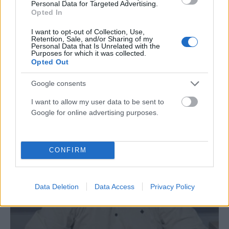
Personal Data for Targeted Advertising.
Opted In
Κυριάκος Μητσοτάκης: Ο ριζικός εκσυγχρονισμός
βασικών υποδομών του ΕΣΥ το στοίχημα της
I want to opt-out of Collection, Use,
Retention, Sale, and/or Sharing of my
δεύτερης τετραετίας
Personal Data that Is Unrelated with the
Purposes for which it was collected.
ΑΝΑΡΤΗΘΗΚΕ ΑΠΟ
MV
9 ΜΑΪ́ΟΥ 2024
Opted Out
Στο νοσοκομείο «Αττικόν» βρέθηκε το μεσημέρι της Πέμπτης ο
Google consents
Κυριάκος Μητσοτάκης μετά την επίσκεψή του στη Μονή Δαφνίου
και τον…
I want to allow my user data to be sent to
Google for online advertising purposes.
CONFIRM
Data Deletion
Data Access
Privacy Policy