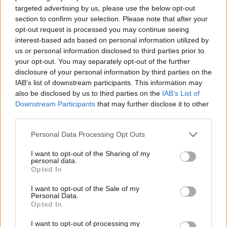
targeted advertising by us, please use the below opt-out
section to confirm your selection. Please note that after your
opt-out request is processed you may continue seeing
Στο επίκεντρο της καινοτομίας που σώζει ζωές η
interest-based ads based on personal information utilized by
us or personal information disclosed to third parties prior to
Μονάδα Εγκεφαλικών Επεισοδίων στον «Αττικόν»
your opt-out. You may separately opt-out of the further
ΑΝΑΡΤΗΘΗΚΕ ΑΠΟ
GMYLONAS
14 ΔΕΚΕΜΒΡΊΟΥ 2024
disclosure of your personal information by third parties on the
IAB’s list of downstream participants. This information may
Εντυπωσιακά αποτελέσματα στον έναν χρόνο λειτουργίας
also be disclosed by us to third parties on the
IAB’s List of
Downstream Participants
that may further disclose it to other
third parties.
Please note that this website/app uses one or more Google
Personal Data Processing Opt Outs
services and may gather and store information including but
not limited to your visit or usage behaviour. You may click to
I want to opt-out of the Sharing of my
personal data.
grant or deny consent to Google and its third-party tags to
Opted In
use your data for below specified purposes in below Google
consent section.
I want to opt-out of the Sale of my
Personal Data.
Opted In
I want to opt-out of processing my