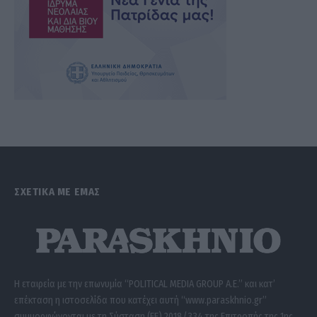
ΣΧΕΤΙΚΑ ΜΕ ΕΜΑΣ
Η εταιρεία με την επωνυμία “POLITICAL MEDIA GROUP A.E.” και κατ’
επέκταση η ιστοσελίδα που κατέχει αυτή “www.paraskhnio.gr”
συμμορφώνονται με τη Σύσταση (ΕΕ) 2018/334 της Επιτροπής της 1ης