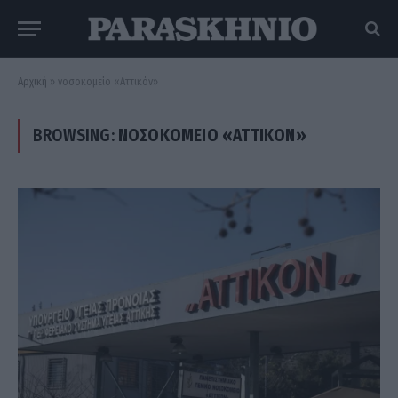
Αρχική
»
νοσοκομείο «Αττικόν»
BROWSING:
ΝΟΣΟΚΟΜΕΊΟ «ΑΤΤΙΚΌΝ»