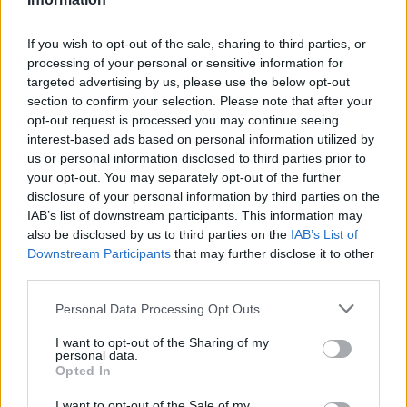
Τουλάχιστον 443 νεκροί στην Νότια Αφρική από τις
If you wish to opt-out of the sale, sharing to third parties, or
πλημμύρες
processing of your personal or sensitive information for
targeted advertising by us, please use the below opt-out
ΑΝΑΡΤΗΘΗΚΕ ΑΠΟ
ΕΛΕΑΝΑ ΖΑΜΠΑΡΑ
17 ΑΠΡΙΛΊΟΥ 2022
section to confirm your selection. Please note that after your
Οι πλημμύρες που έπληξαν τη Νότια Αφρική προκάλεσαν 443
opt-out request is processed you may continue seeing
interest-based ads based on personal information utilized by
θανάτους, κυρίως στην περιοχή του Ντέρμπαν, μια πόλη-λιμάνι
us or personal information disclosed to third parties prior to
3,5 εκατομμυρίων κατοίκων…
your opt-out. You may separately opt-out of the further
disclosure of your personal information by third parties on the
IAB’s list of downstream participants. This information may
also be disclosed by us to third parties on the
IAB’s List of
Downstream Participants
that may further disclose it to other
third parties.
Please note that this website/app uses one or more Google
Personal Data Processing Opt Outs
services and may gather and store information including but
not limited to your visit or usage behaviour. You may click to
I want to opt-out of the Sharing of my
personal data.
grant or deny consent to Google and its third-party tags to
Opted In
use your data for below specified purposes in below Google
consent section.
I want to opt-out of the Sale of my