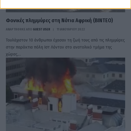
Φονικές πλημμύρες στη Νότια Αφρική (ΒΙΝΤΕΟ)
ΑΝΑΡΤΗΘΗΚΕ ΑΠΟ
GUEST USER
11 ΙΑΝΟΥΑΡΊΟΥ 2022
Τουλάχιστον 10 άνθρωποι έχασαν τη ζωή τους από τις πλημμύρες
στην παράκτια πόλη Ιστ Λόντον στο ανατολικό τμήμα της
χώρας,…