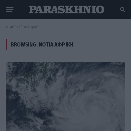
Αρχική
»
νότια Αφρική
BROWSING:
ΝΌΤΙΑ ΑΦΡΙΚΉ