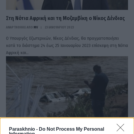
Στη Νότια Αφρική και τη Μοζαμβίκη ο Νίκος Δένδιας
ΑΝΑΡΤΗΘΗΚΕ ΑΠΟ
MV
23 ΙΑΝΟΥΑΡΊΟΥ 2023
Ο Υπουργός Εξωτερικών, Νίκος Δένδιας, θα πραγματοποιήσει
κατά το διάστημα 24 έως 25 Ιανουαρίου 2023 επίσκεψη στη Νότια
Αφρική και…
Paraskhnio -
Do Not Process My Personal
Information