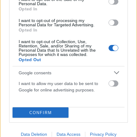
Personal Data.
Opted In
ΥΠΕΞ: Συμπαράσταση της Ελλάδας στη Νότια Αφρική
για τις καταστροφικές πλημμύρες στην επαρχία
I want to opt-out of processing my
Personal Data for Targeted Advertising.
Κουαζούλου-Νατάλ
Opted In
ΑΝΑΡΤΗΘΗΚΕ ΑΠΟ
ΕΛΕΑΝΑ ΖΑΜΠΑΡΑ
14 ΑΠΡΙΛΊΟΥ 2022
I want to opt-out of Collection, Use,
Retention, Sale, and/or Sharing of my
Bαθύτατη συμπαράστασή στον λαό και την κυβέρνηση της
Personal Data that Is Unrelated with the
Purposes for which it was collected.
Νότιας Αφρικής για τις καταστροφικές πλημμύρες που έπληξαν
Opted Out
την επαρχία Κουαζούλου-Νατάλ (KwaZulu-Natal)…
Google consents
I want to allow my user data to be sent to
Google for online advertising purposes.
CONFIRM
Data Deletion
Data Access
Privacy Policy