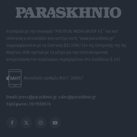
Η εταιρεία με την επωνυμία “POLITICAL MEDIA GROUP A.E.” και κατ’
επέκταση η ιστοσελίδα που κατέχει αυτή “www.paraskhnio.gr”
συμμορφώνονται με τη Σύσταση (ΕΕ) 2018/334 της Επιτροπής της 1ης
Μαρτίου 2018 σχετικά με τα μέτρα για την αποτελεσματική
αντιμετώπιση του παράνομου περιεχομένου στο διαδίκτυο (L 63).
Μοναδικός αριθμός Μ.Η.Τ. 262047
Email:
press@paraskhnio.gr
,
sales@paraskhnio.gr
Τηλέφωνο:
210 9580876
Facebook
X
Instagram
YouTube
(Twitter)