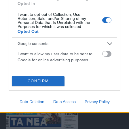
Opted In
αντιμετώπιση του παράνομου περιεχομένου στο διαδίκτυο (L 63).
I want to opt-out of Collection, Use,
Retention, Sale, and/or Sharing of my
Personal Data that Is Unrelated with the
Μοναδικός αριθμός Μ.Η.Τ. 262047
Purposes for which it was collected.
Opted Out
Email:
press@paraskhnio.gr
,
sales@paraskhnio.gr
Google consents
Τηλέφωνο:
210 9580876
I want to allow my user data to be sent to
Google for online advertising purposes.
Facebook
X
Instagram
YouTube
(Twitter)
CONFIRM
ΤΑ ΠΡΩΤΟΣΕΛΙΔΑ ΣΗΜΕΡΑ
Data Deletion
Data Access
Privacy Policy