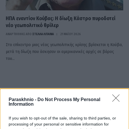
ΗΠΑ εναντίον Κούβας: Η δίωξη Κάστρο πυροδοτεί
νέο γεωπολιτικό θρίλερ
ΑΝΑΡΤΗΘΗΚΕ ΑΠΟ
ΣΤΈΛΛΑ ΛΊΤΑΙΝΑ
21 ΜΑΪ́ΟΥ 2026
Στο επίκεντρο μιας νέας γεωπολιτικής κρίσης βρίσκεται η Κούβα,
μετά τη δίωξη που άσκησαν οι αμερικανικές αρχές σε βάρος
του…
Paraskhnio -
Do Not Process My Personal
Information
If you wish to opt-out of the sale, sharing to third parties, or
processing of your personal or sensitive information for