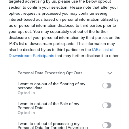
targeted advertising by us, please use the below opt-out
section to confirm your selection. Please note that after your
opt-out request is processed you may continue seeing
interest-based ads based on personal information utilized by
us or personal information disclosed to third parties prior to
your opt-out. You may separately opt-out of the further
disclosure of your personal information by third parties on the
IAB’s list of downstream participants. This information may
also be disclosed by us to third parties on the
IAB’s List of
Downstream Participants
that may further disclose it to other
third parties.
ΣΧΕΤΙΚΑ ΜΕ ΕΜΑΣ
Please note that this website/app uses one or more Google
Personal Data Processing Opt Outs
services and may gather and store information including but
not limited to your visit or usage behaviour. You may click to
I want to opt-out of the Sharing of my
personal data.
grant or deny consent to Google and its third-party tags to
Opted In
use your data for below specified purposes in below Google
consent section.
I want to opt-out of the Sale of my
Personal Data.
Η εταιρεία με την επωνυμία “POLITICAL MEDIA GROUP A.E.” και κατ’
Opted In
επέκταση η ιστοσελίδα που κατέχει αυτή “www.paraskhnio.gr”
συμμορφώνονται με τη Σύσταση (ΕΕ) 2018/334 της Επιτροπής της 1ης
I want to opt-out of processing my
Personal Data for Targeted Advertising.
Μαρτίου 2018 σχετικά με τα μέτρα για την αποτελεσματική