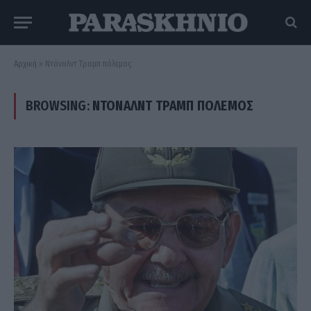
Αρχική
»
Ντόναλντ Τραμπ πόλεμος
BROWSING:
ΝΤΌΝΑΛΝΤ ΤΡΑΜΠ ΠΌΛΕΜΟΣ