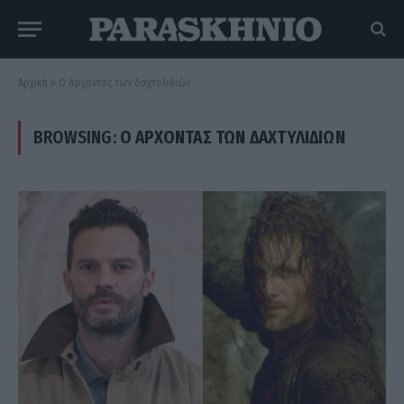
Αρχική
»
Ο άρχοντας των δαχτυλιδιών
BROWSING:
Ο ΆΡΧΟΝΤΑΣ ΤΩΝ ΔΑΧΤΥΛΙΔΙΏΝ