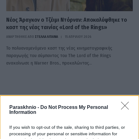
Νέος Άραγκον ο Τζέιμι Ντόρναν: Αποκαλύφθηκε το
καστ της νέας ταινίας «Lord of the Rings»
ΑΝΑΡΤΗΘΗΚΕ ΑΠΟ
ΣΤΈΛΛΑ ΛΊΤΑΙΝΑ
15 ΑΠΡΙΛΊΟΥ 2026
Το πολυαναμενόμενο καστ της νέας κινηματογραφικής
παραγωγής του σύμπαντος του The Lord of the Rings
ανακοίνωσε η Warner Bros., προκαλώντας…
Paraskhnio -
Do Not Process My Personal
Information
If you wish to opt-out of the sale, sharing to third parties, or
processing of your personal or sensitive information for