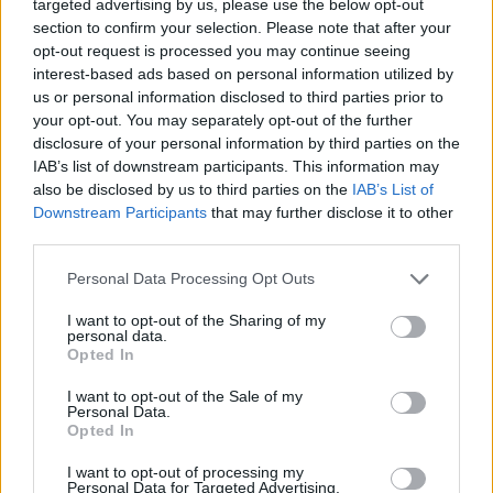
targeted advertising by us, please use the below opt-out
section to confirm your selection. Please note that after your
opt-out request is processed you may continue seeing
interest-based ads based on personal information utilized by
us or personal information disclosed to third parties prior to
your opt-out. You may separately opt-out of the further
disclosure of your personal information by third parties on the
IAB’s list of downstream participants. This information may
also be disclosed by us to third parties on the
IAB’s List of
Downstream Participants
that may further disclose it to other
third parties.
ΣΧΕΤΙΚΑ ΜΕ ΕΜΑΣ
Please note that this website/app uses one or more Google
Personal Data Processing Opt Outs
services and may gather and store information including but
not limited to your visit or usage behaviour. You may click to
I want to opt-out of the Sharing of my
personal data.
grant or deny consent to Google and its third-party tags to
Opted In
use your data for below specified purposes in below Google
consent section.
I want to opt-out of the Sale of my
Personal Data.
Η εταιρεία με την επωνυμία “POLITICAL MEDIA GROUP A.E.” και κατ’
Opted In
επέκταση η ιστοσελίδα που κατέχει αυτή “www.paraskhnio.gr”
συμμορφώνονται με τη Σύσταση (ΕΕ) 2018/334 της Επιτροπής της 1ης
I want to opt-out of processing my
Personal Data for Targeted Advertising.
Μαρτίου 2018 σχετικά με τα μέτρα για την αποτελεσματική