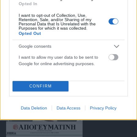
Opted In
αντιμετώπιση του παράνομου περιεχομένου στο διαδίκτυο (L 63).
I want to opt-out of Collection, Use,
Retention, Sale, and/or Sharing of my
Personal Data that Is Unrelated with the
Μοναδικός αριθμός Μ.Η.Τ. 262047
Purposes for which it was collected.
Opted Out
Email:
press@paraskhnio.gr
,
sales@paraskhnio.gr
Google consents
Τηλέφωνο:
210 9580876
I want to allow my user data to be sent to
Google for online advertising purposes.
Facebook
X
Instagram
YouTube
(Twitter)
CONFIRM
ΤΑ ΠΡΩΤΟΣΕΛΙΔΑ ΣΗΜΕΡΑ
Data Deletion
Data Access
Privacy Policy