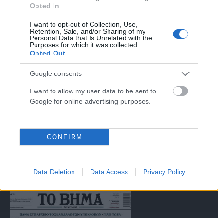
Opted In
αντιμετώπιση του παράνομου περιεχομένου στο διαδίκτυο (L 63).
I want to opt-out of Collection, Use,
Retention, Sale, and/or Sharing of my
Personal Data that Is Unrelated with the
Μοναδικός αριθμός Μ.Η.Τ. 262047
Purposes for which it was collected.
Opted Out
Email:
press@paraskhnio.gr
,
sales@paraskhnio.gr
Google consents
Τηλέφωνο:
210 9580876
I want to allow my user data to be sent to
Google for online advertising purposes.
Facebook
X
Instagram
YouTube
(Twitter)
CONFIRM
ΤΑ ΠΡΩΤΟΣΕΛΙΔΑ ΣΗΜΕΡΑ
Data Deletion
Data Access
Privacy Policy