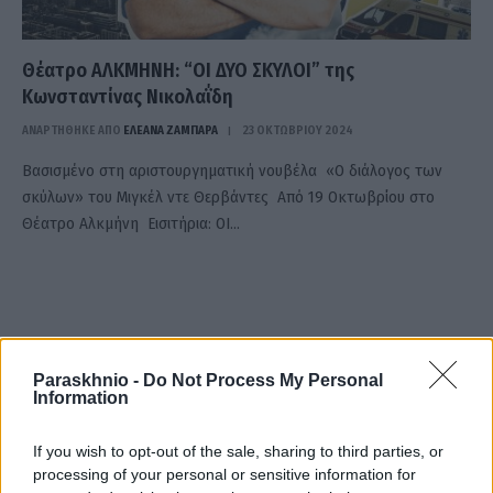
Θέατρο ΑΛΚΜΗΝΗ: “ΟΙ ΔΥΟ ΣΚΥΛΟΙ” της
Κωνσταντίνας Νικολαΐδη
ΑΝΑΡΤΗΘΗΚΕ ΑΠΟ
ΕΛΕΑΝΑ ΖΑΜΠΑΡΑ
23 ΟΚΤΩΒΡΊΟΥ 2024
Βασισμένο στη αριστουργηματική νουβέλα «Ο διάλογος των
σκύλων» του Μιγκέλ ντε Θερβάντες Από 19 Οκτωβρίου στο
Θέατρο Αλκμήνη Εισιτήρια: ΟΙ…
Paraskhnio -
Do Not Process My Personal
Information
If you wish to opt-out of the sale, sharing to third parties, or
processing of your personal or sensitive information for