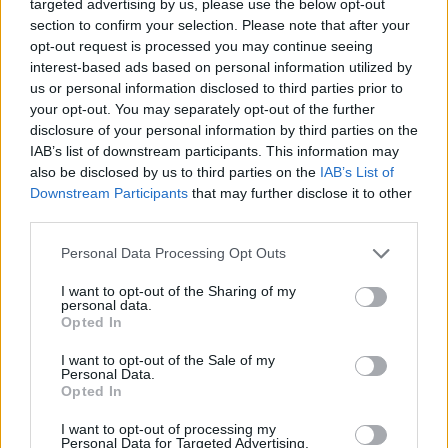
targeted advertising by us, please use the below opt-out
section to confirm your selection. Please note that after your
opt-out request is processed you may continue seeing
interest-based ads based on personal information utilized by
us or personal information disclosed to third parties prior to
your opt-out. You may separately opt-out of the further
disclosure of your personal information by third parties on the
IAB’s list of downstream participants. This information may
also be disclosed by us to third parties on the
IAB’s List of
Downstream Participants
that may further disclose it to other
third parties.
ΣΧΕΤΙΚΑ ΜΕ ΕΜΑΣ
Please note that this website/app uses one or more Google
Personal Data Processing Opt Outs
services and may gather and store information including but
not limited to your visit or usage behaviour. You may click to
I want to opt-out of the Sharing of my
personal data.
grant or deny consent to Google and its third-party tags to
Opted In
use your data for below specified purposes in below Google
consent section.
I want to opt-out of the Sale of my
Personal Data.
Η εταιρεία με την επωνυμία “POLITICAL MEDIA GROUP A.E.” και κατ’
Opted In
επέκταση η ιστοσελίδα που κατέχει αυτή “www.paraskhnio.gr”
συμμορφώνονται με τη Σύσταση (ΕΕ) 2018/334 της Επιτροπής της 1ης
I want to opt-out of processing my
Personal Data for Targeted Advertising.
Μαρτίου 2018 σχετικά με τα μέτρα για την αποτελεσματική