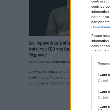
confirm you
continue se
information 
further disc
participants
Downstream 
Please note
information 
Σαν Φρανσίσκο: Επίθεση με μολότοφ στο
deny consent
σπίτι του CEO της Open AI – Συνελήφθη
in below Go
20χρονος
ΑΝΑΡΤΗΘΗΚΕ ΑΠΟ
ΆΛΚΗΣΤΗ ΓΑΤΟΠΟΎΛΟΥ
10 ΑΠΡΙΛΊΟΥ 2026
Persona
Συναγερμός σήμανε στο Σαν Φρανσίσκο μετά από
I want t
επίθεση με μολότοφ στο σπίτι του διευθύνοντος
Opted 
συμβούλου της OpenAI, Σαμ Άλτμαν, με…
I want t
Opted 
I want 