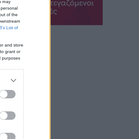
ou may
 personal
out of the
 downstream
B’s List of
er and store
to grant or
ed purposes