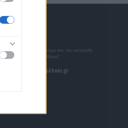
ΕΝΗΜΕΡΩΣΟΥ ΠΡΩΤΟΣ
ΣΕ ΑΚΟΥΜΕ
Στείλε την άποψή σου, τη γνώμη σου, την καταγγελία
σου, ή αν θέλεις κάτι να "ψάξουμε".
akouseme@paraskhnio.gr