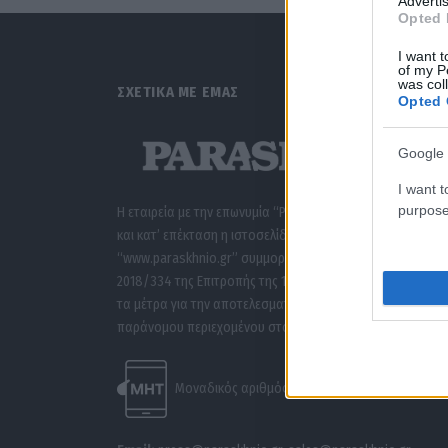
Advertis
Opted 
I want t
of my P
was col
ΣΧΕΤΙΚΑ ΜΕ ΕΜΑΣ
Opted 
Google 
I want t
purpose
Η εταιρεία με την επωνυμία “POLITICAL MEDIA GROUP A.E.”
και κατ’ επέκταση η ιστοσελίδα που κατέχει αυτή
“www.paraskhnio.gr” συμμορφώνονται με τη Σύσταση (ΕΕ
2018/334 της Επιτροπής της 1ης Μαρτίου 2018 σχετικά με
τα μέτρα για την αποτελεσματική αντιμετώπιση του
παράνομου περιεχομένου στο διαδίκτυο (L 63).
Μοναδικός αριθμός Μ.Η.Τ. 262047