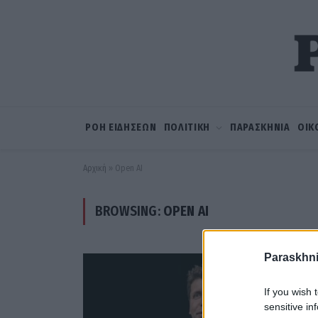
ΡΟΗ ΕΙΔΗΣΕΩΝ
ΠΟΛΙΤΙΚΗ
ΠΑΡΑΣΚΗΝΙΑ
ΟΙΚ
Αρχική
»
Open AI
BROWSING:
OPEN AI
Paraskhni
If you wish 
sensitive in