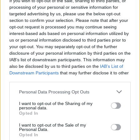
If you wish to opt-out of the sale, sharing to third parties, or
ΑΝΑΡΤΗΘΗΚΕ ΑΠΟ
PIOAN
28 ΑΠΡΙΛΊΟΥ 2026
processing of your personal or sensitive information for
Πρωτοβουλία της Περιφερειακής Διεύθυνσης Εκπαίδευσης Κρήτης
targeted advertising by us, please use the below opt-out
σε συνεργασία με τα ΚΕ.Δ.Α.Σ.Υ. – Διαθέσιμες για όλους τους
section to confirm your selection. Please note that after your
opt-out request is processed you may continue seeing
υποψηφίους
interest-based ads based on personal information utilized by
us or personal information disclosed to third parties prior to
your opt-out. You may separately opt-out of the further
disclosure of your personal information by third parties on the
IAB’s list of downstream participants. This information may
also be disclosed by us to third parties on the
IAB’s List of
Downstream Participants
that may further disclose it to other
third parties.
Please note that this website/app uses one or more Google
Personal Data Processing Opt Outs
services and may gather and store information including but
not limited to your visit or usage behaviour. You may click to
I want to opt-out of the Sharing of my
personal data.
grant or deny consent to Google and its third-party tags to
Opted In
use your data for below specified purposes in below Google
consent section.
Ξεκινάει η αντίστροφη μέτρηση για τις
I want to opt-out of the Sale of my
Personal Data.
Πανελλαδικές εξετάσεις
Opted In