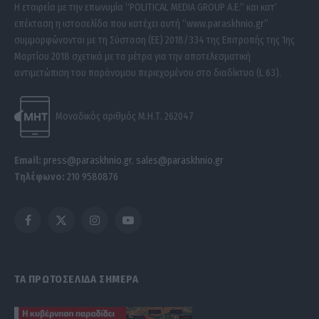
Η εταιρεία με την επωνυμία “POLITICAL MEDIA GROUP A.E.” και κατ’
επέκταση η ιστοσελίδα που κατέχει αυτή “www.paraskhnio.gr”
συμμορφώνονται με τη Σύσταση (ΕΕ) 2018/334 της Επιτροπής της 1ης
Μαρτίου 2018 σχετικά με τα μέτρα για την αποτελεσματική
αντιμετώπιση του παράνομου περιεχομένου στο διαδίκτυο (L 63).
Μοναδικός αριθμός Μ.Η.Τ. 262047
Email:
press@paraskhnio.gr
,
sales@paraskhnio.gr
Τηλέφωνο:
210 9580876
Facebook
X
Instagram
YouTube
(Twitter)
ΤΑ ΠΡΩΤΟΣΕΛΙΔΑ ΣΗΜΕΡΑ