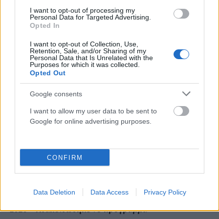
ΑΝΑΡΤΗΘΗΚΕ ΑΠΟ
ΕΛΕΑΝΑ ΖΑΜΠΑΡΑ
13 ΑΠΡΙΛΊΟΥ 2026
I want to opt-out of processing my
Personal Data for Targeted Advertising.
Καθώς απομένουν λίγες εβδομάδες για τη λήξη της σχολικής
Opted In
χρονιάς σε γυμνάσια και λύκεια, μαθητές και μαθήτριες μπαίνουν
I want to opt-out of Collection, Use,
στην τελική…
Retention, Sale, and/or Sharing of my
Personal Data that Is Unrelated with the
Purposes for which it was collected.
Opted Out
Google consents
I want to allow my user data to be sent to
Google for online advertising purposes.
CONFIRM
Data Deletion
Data Access
Privacy Policy
Πότε θα ξεκινήσουν οι Πανελλάδικές εξετάσεις το
2026 – Ανακοινώθηκε το πρόγραμμα