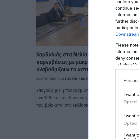
confirm you
continue se
information 
further disc
participants
Downstream 
Please note
information 
Χαρδαλιάς στα Μελίσσια: «Υλοποιούμε
deny consent
παρεμβάσεις με μακροπρόθεσμο όφελος, 
in below Go
αναβαθμίζουν το αστικό περιβάλλον»
ΑΝΑΡΤΗΘΗΚΕ ΑΠΟ
ΓΙΆΝΝΗΣ ΚΟΝΤΟΓΕΏΡΓΟΣ
30 ΑΠΡΙΛΊΟΥ 2026
Persona
Υπογράφηκε η προγραμματική σύμβαση για την
I want t
αναβάθμιση του δασικού χώρου στο Πάρκο Τσαγκάρ
Opted 
που βρίσκεται στα Μελίσσια, με συνολικό κόστος…
I want t
Opted 
I want 