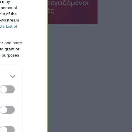
ou may
 personal
out of the
 downstream
B’s List of
er and store
to grant or
ed purposes