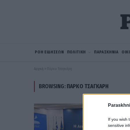
ΡΟΗ ΕΙΔΗΣΕΩΝ
ΠΟΛΙΤΙΚΗ
ΠΑΡΑΣΚΗΝΙΑ
ΟΙΚ
Αρχική
»
Πάρκο Τσαγκάρη
BROWSING:
ΠΆΡΚΟ ΤΣΑΓΚΆΡΗ
Paraskhni
If you wish 
sensitive in