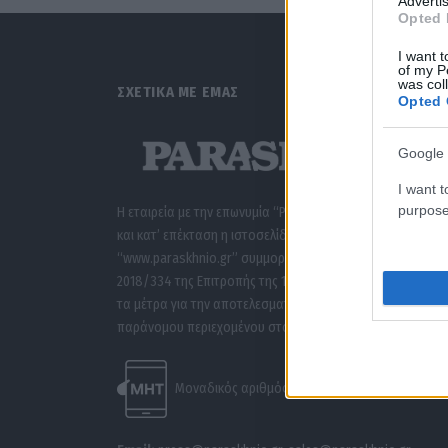
Advertis
Opted 
I want t
of my P
was col
ΣΧΕΤΙΚΑ ΜΕ ΕΜΑΣ
Opted 
Google 
I want t
purpose
Η εταιρεία με την επωνυμία “POLITICAL MEDIA GROUP A.E.”
και κατ’ επέκταση η ιστοσελίδα που κατέχει αυτή
“www.paraskhnio.gr” συμμορφώνονται με τη Σύσταση (ΕΕ
2018/334 της Επιτροπής της 1ης Μαρτίου 2018 σχετικά με
τα μέτρα για την αποτελεσματική αντιμετώπιση του
παράνομου περιεχομένου στο διαδίκτυο (L 63).
Μοναδικός αριθμός Μ.Η.Τ. 262047