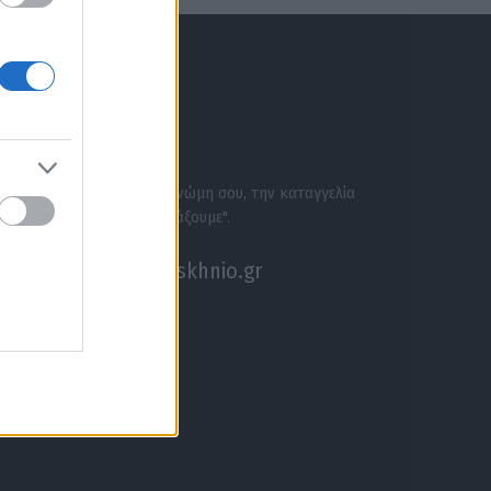
ΕΝΗΜΕΡΩΣΟΥ ΠΡΩΤΟΣ
ΣΕ ΑΚΟΥΜΕ
Στείλε την άποψή σου, τη γνώμη σου, την καταγγελία
σου, ή αν θέλεις κάτι να "ψάξουμε".
akouseme@paraskhnio.gr