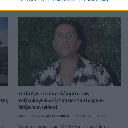
Τι έδειξαν τα αποτελέσματα των
 της
τοξικολογικών εξετάσεων του Γιώργου
Μαζωνάκη (video)
ΑΝΑΡΤΗΘΗΚΕ ΑΠΟ
ΕΛΕΑΝΑ ΖΑΜΠΑΡΑ
18 ΣΕΠΤΕΜΒΡΊΟΥ 2025
ου
Τι είπε ο πρόεδρος της ΠΟΕΔΗΝ για τη νοσηλεία του