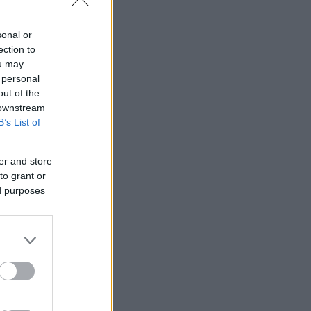
sonal or
ection to
ou may
 personal
out of the
 downstream
B’s List of
er and store
to grant or
ed purposes