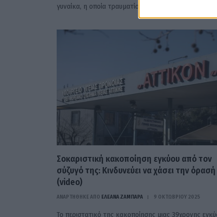
γυναίκα, η οποία τραυματίστηκε εξαιρετικά…
Σοκαριστική κακοποίηση εγκύου από τον
σύζυγό της: Κινδυνεύει να χάσει την όρασή
(video)
ΑΝΑΡΤΗΘΗΚΕ ΑΠΟ
ΕΛΕΑΝΑ ΖΑΜΠΑΡΑ
9 ΟΚΤΩΒΡΊΟΥ 2025
Το περιστατικό της κακοποίησης μιας 39χρονης εγκύ