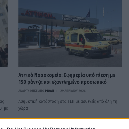
Αττικό Νοσοκομείο: Εφημερία υπό πίεση με
150 ράντζα και εξαντλημένο προσωπικό
ΑΝΑΡΤΗΘΗΚΕ ΑΠΟ
PIOAN
29 ΑΠΡΙΛΊΟΥ 2026
ας
Ασφυκτική κατάσταση στα ΤΕΠ με ασθενείς από όλη τη
0, με
χώρα