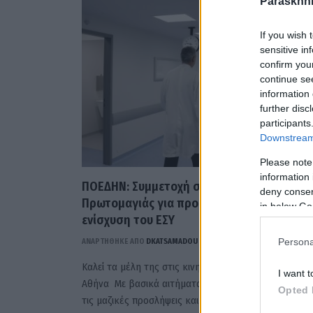
Paraskhni
If you wish 
sensitive in
confirm you
continue se
information 
further disc
participants
Downstream 
Please note
information 
ΠΟΕΔΗΝ: Συμμετοχή στην “απεργία” της
deny consent
Πρωτομαγιάς για προσλήψεις, αυξήσεις κα
in below Go
ενίσχυση του ΕΣΥ
Persona
ΑΝΑΡΤΗΘΗΚΕ ΑΠΟ
DKATSAMADOU
27 ΑΠΡΙΛΊΟΥ 2026
Καλεί τα μέλη της στις κινητοποιήσεις της ΑΔΕΔΥ στη
I want t
Αθήνα Με βασικά αιτήματα τις μισθολογικές αυξήσει
Opted 
τις μαζικές προσλήψεις και…