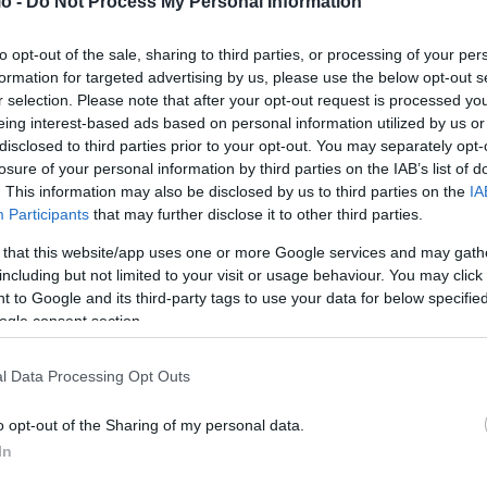
o -
Do Not Process My Personal Information
to opt-out of the sale, sharing to third parties, or processing of your per
formation for targeted advertising by us, please use the below opt-out s
r selection. Please note that after your opt-out request is processed y
eing interest-based ads based on personal information utilized by us or
disclosed to third parties prior to your opt-out. You may separately opt-
losure of your personal information by third parties on the IAB’s list of
. This information may also be disclosed by us to third parties on the
IA
Participants
that may further disclose it to other third parties.
 that this website/app uses one or more Google services and may gath
including but not limited to your visit or usage behaviour. You may click 
Στη ΜΕΘ 19χρονος με μηνιγγίτιδα στα Τρίκαλα
 to Google and its third-party tags to use your data for below specifi
ι
– Σταθερή αλλά σοβαρή η κατάστασή του
ogle consent section.
ΑΝΑΡΤΗΘΗΚΕ ΑΠΟ
PIOAN
9 ΑΠΡΙΛΊΟΥ 2026
l Data Processing Opt Outs
Διασωληνωμένος από τη Μεγάλη Δευτέρα –
ν
Χημειοπροφύλαξη σε υγειονομικούς που ήρθαν σε επαφή
o opt-out of the Sharing of my personal data.
ς,
μαζί του Σε κρίσιμη αλλά σταθερή κατάσταση…
In