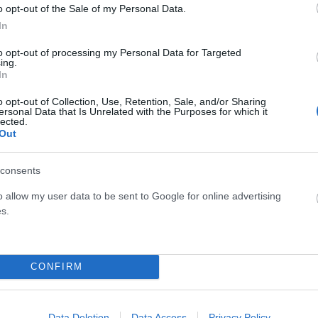
o opt-out of the Sale of my Personal Data.
In
Σύρος: Άνδρας με μαχαίρι εισέβαλε στα
to opt-out of processing my Personal Data for Targeted
Επείγοντα του νοσοκομείου χωρίς φύλαξη
ing.
In
ΑΝΑΡΤΗΘΗΚΕ ΑΠΟ
ΣΤΈΛΛΑ ΛΊΤΑΙΝΑ
31 ΜΑΡΤΊΟΥ 2026
o opt-out of Collection, Use, Retention, Sale, and/or Sharing
Σοβαρό περιστατικό βίας που αναδεικνύει τα κενά
ersonal Data that Is Unrelated with the Purposes for which it
lected.
ασφάλειας στις δημόσιες δομές υγείας σημειώθηκε στο
Out
νοσοκομείο της Σύρος, κατά τη διάρκεια…
consents
o allow my user data to be sent to Google for online advertising
s.
CONFIRM
ρονη
Data Deletion
Data Access
Privacy Policy