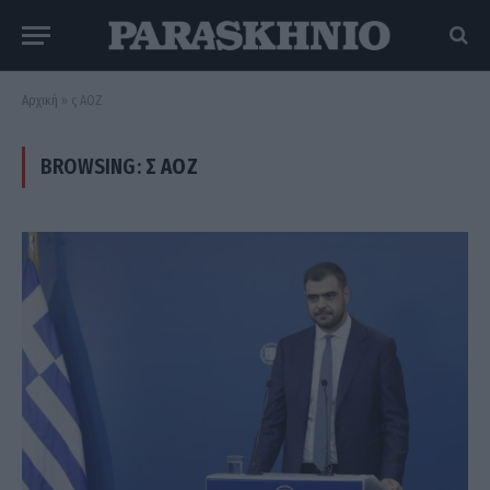
Αρχική
»
ς ΑΟΖ
BROWSING:
Σ ΑΟΖ