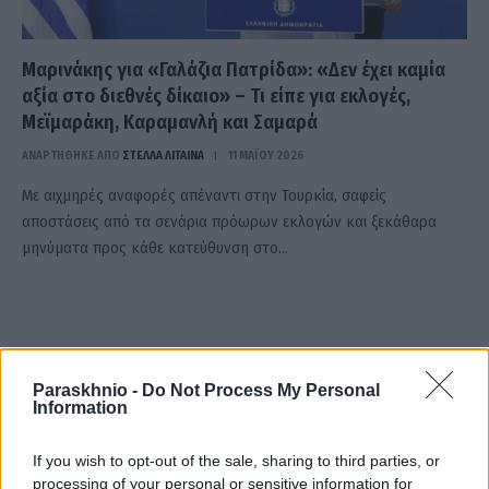
Μαρινάκης για «Γαλάζια Πατρίδα»: «Δεν έχει καμία
αξία στο διεθνές δίκαιο» – Τι είπε για εκλογές,
Μεϊμαράκη, Καραμανλή και Σαμαρά
ΑΝΑΡΤΗΘΗΚΕ ΑΠΟ
ΣΤΈΛΛΑ ΛΊΤΑΙΝΑ
11 ΜΑΪ́ΟΥ 2026
Με αιχμηρές αναφορές απέναντι στην Τουρκία, σαφείς
αποστάσεις από τα σενάρια πρόωρων εκλογών και ξεκάθαρα
μηνύματα προς κάθε κατεύθυνση στο…
Paraskhnio -
Do Not Process My Personal
Information
If you wish to opt-out of the sale, sharing to third parties, or
processing of your personal or sensitive information for