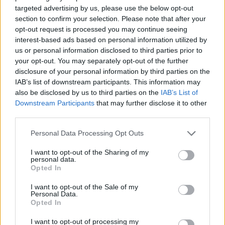
targeted advertising by us, please use the below opt-out
section to confirm your selection. Please note that after your
opt-out request is processed you may continue seeing
interest-based ads based on personal information utilized by
us or personal information disclosed to third parties prior to
your opt-out. You may separately opt-out of the further
disclosure of your personal information by third parties on the
IAB’s list of downstream participants. This information may
also be disclosed by us to third parties on the
IAB’s List of
Downstream Participants
that may further disclose it to other
third parties.
Please note that this website/app uses one or more Google
Personal Data Processing Opt Outs
ΣΧΕΤΙΚΑ ΜΕ ΕΜΑΣ
services and may gather and store information including but
not limited to your visit or usage behaviour. You may click to
I want to opt-out of the Sharing of my
personal data.
grant or deny consent to Google and its third-party tags to
Opted In
use your data for below specified purposes in below Google
consent section.
I want to opt-out of the Sale of my
Personal Data.
Η εταιρεία με την επωνυμία “POLITICAL MEDIA GROUP A.E.” και κατ’
Opted In
επέκταση η ιστοσελίδα που κατέχει αυτή “www.paraskhnio.gr”
I want to opt-out of processing my
συμμορφώνονται με τη Σύσταση (ΕΕ) 2018/334 της Επιτροπής της 1ης