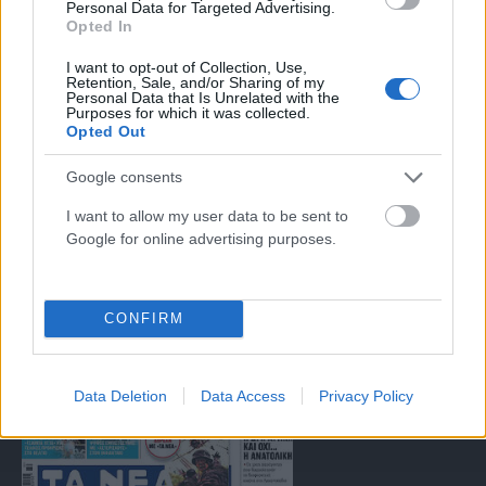
Personal Data for Targeted Advertising.
Μαρτίου 2018 σχετικά με τα μέτρα για την αποτελεσματική
Opted In
αντιμετώπιση του παράνομου περιεχομένου στο διαδίκτυο (L 63).
I want to opt-out of Collection, Use,
Retention, Sale, and/or Sharing of my
Personal Data that Is Unrelated with the
Purposes for which it was collected.
Μοναδικός αριθμός Μ.Η.Τ. 262047
Opted Out
Google consents
Email:
press@paraskhnio.gr
,
sales@paraskhnio.gr
Τηλέφωνο:
210 9580876
I want to allow my user data to be sent to
Google for online advertising purposes.
Facebook
X
Instagram
YouTube
(Twitter)
CONFIRM
ΤΑ ΠΡΩΤΟΣΕΛΙΔΑ ΣΗΜΕΡΑ
Data Deletion
Data Access
Privacy Policy