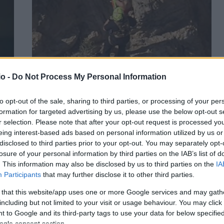
o -
Do Not Process My Personal Information
Σαν Φρανσίσκο: Καρέ καρέ η διάσωση μίας
γυναίκας που έπεσε στον γκρεμό (βίντεο)
to opt-out of the sale, sharing to third parties, or processing of your per
formation for targeted advertising by us, please use the below opt-out s
ΑΝΑΡΤΗΘΗΚΕ ΑΠΟ
NEWSROOM
26 ΜΑΡΤΊΟΥ 2026
r selection. Please note that after your opt-out request is processed y
eing interest-based ads based on personal information utilized by us or
Η γυναίκα διακομίσθηκε στο νοσοκομείο και είναι καλά
disclosed to third parties prior to your opt-out. You may separately opt-
στην υγεία της
losure of your personal information by third parties on the IAB’s list of
. This information may also be disclosed by us to third parties on the
IA
Participants
that may further disclose it to other third parties.
 that this website/app uses one or more Google services and may gath
including but not limited to your visit or usage behaviour. You may click 
 to Google and its third-party tags to use your data for below specifi
ogle consent section.