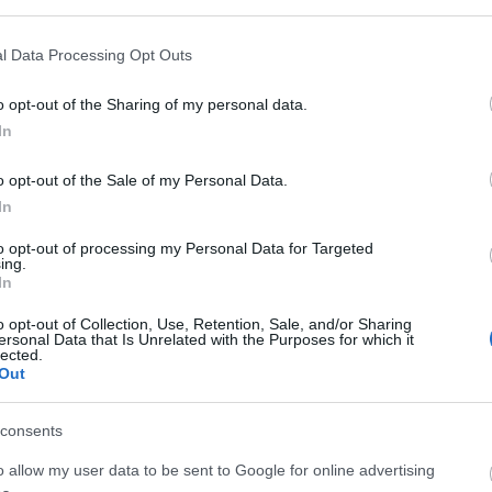
l Data Processing Opt Outs
o opt-out of the Sharing of my personal data.
In
o opt-out of the Sale of my Personal Data.
In
Στον ψηλότερο πύργο του Σαν Φρανσίσκο
to opt-out of processing my Personal Data for Targeted
σκο
σκαρφάλωσε ο «Spiderman» για να
ing.
διαμαρτυρηθεί κατά των αμβλώσεων
In
ΑΝΑΡΤΗΘΗΚΕ ΑΠΟ
GUEST USER
4 ΜΑΪ́ΟΥ 2022
o opt-out of Collection, Use, Retention, Sale, and/or Sharing
ersonal Data that Is Unrelated with the Purposes for which it
Άφωνοι έμειναν χθες οι περαστικοί στο Σαν Φρανσίσκο,
lected.
Out
όταν είδαν έναν άνδρα να σκαρφαλώνει στον πύργο
«Salesforce». Ο νεαρός «Spiderman» που δηλώνει…
consents
o allow my user data to be sent to Google for online advertising