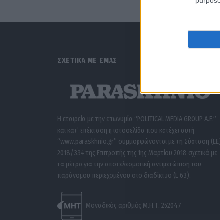
purpose
ΣΧΕΤΙΚΑ ΜΕ ΕΜΑΣ
Η εταιρεία με την επωνυμία “POLITICAL MEDIA GROUP A.E.”
και κατ’ επέκταση η ιστοσελίδα που κατέχει αυτή
“www.paraskhnio.gr” συμμορφώνονται με τη Σύσταση (ΕΕ
2018/334 της Επιτροπής της 1ης Μαρτίου 2018 σχετικά με
τα μέτρα για την αποτελεσματική αντιμετώπιση του
παράνομου περιεχομένου στο διαδίκτυο (L 63).
Μοναδικός αριθμός Μ.Η.Τ. 262047