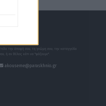
ΕΝΗΜΕΡΩΣΟΥ ΠΡΩΤΟΣ
ΣΕ ΑΚΟΥΜΕ
Στείλε την άποψή σου, τη γνώμη σου, την καταγγελία
σου, ή αν θέλεις κάτι να "ψάξουμε".
akouseme@paraskhnio.gr