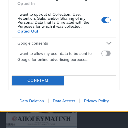
Opted In
αντιμετώπιση του παράνομου περιεχομένου στο διαδίκτυο (L 63).
I want to opt-out of Collection, Use,
Retention, Sale, and/or Sharing of my
Personal Data that Is Unrelated with the
Μοναδικός αριθμός Μ.Η.Τ. 262047
Purposes for which it was collected.
Opted Out
Email:
press@paraskhnio.gr
,
sales@paraskhnio.gr
Google consents
Τηλέφωνο:
210 9580876
I want to allow my user data to be sent to
Google for online advertising purposes.
Facebook
X
Instagram
YouTube
(Twitter)
CONFIRM
ΤΑ ΠΡΩΤΟΣΕΛΙΔΑ ΣΗΜΕΡΑ
Data Deletion
Data Access
Privacy Policy