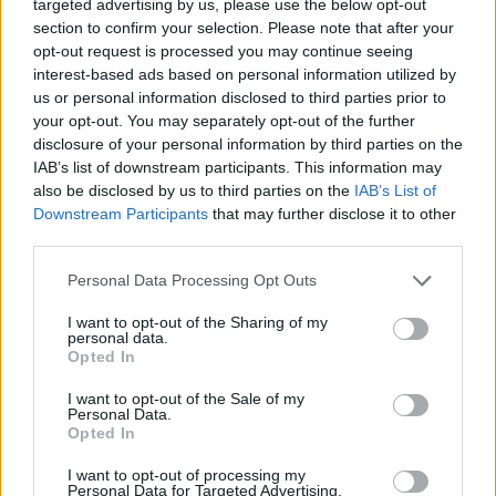
targeted advertising by us, please use the below opt-out
section to confirm your selection. Please note that after your
opt-out request is processed you may continue seeing
interest-based ads based on personal information utilized by
us or personal information disclosed to third parties prior to
your opt-out. You may separately opt-out of the further
disclosure of your personal information by third parties on the
IAB’s list of downstream participants. This information may
also be disclosed by us to third parties on the
IAB’s List of
Downstream Participants
that may further disclose it to other
third parties.
ΣΧΕΤΙΚΑ ΜΕ ΕΜΑΣ
Please note that this website/app uses one or more Google
Personal Data Processing Opt Outs
services and may gather and store information including but
not limited to your visit or usage behaviour. You may click to
I want to opt-out of the Sharing of my
personal data.
grant or deny consent to Google and its third-party tags to
Opted In
use your data for below specified purposes in below Google
consent section.
I want to opt-out of the Sale of my
Personal Data.
Η εταιρεία με την επωνυμία “POLITICAL MEDIA GROUP A.E.” και κατ’
Opted In
επέκταση η ιστοσελίδα που κατέχει αυτή “www.paraskhnio.gr”
συμμορφώνονται με τη Σύσταση (ΕΕ) 2018/334 της Επιτροπής της 1ης
I want to opt-out of processing my
Personal Data for Targeted Advertising.
Μαρτίου 2018 σχετικά με τα μέτρα για την αποτελεσματική