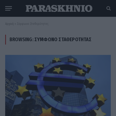
Αρχική
»
Σύμφωνο Σταθερότητας
BROWSING:
ΣΎΜΦΩΝΟ ΣΤΑΘΕΡΌΤΗΤΑΣ