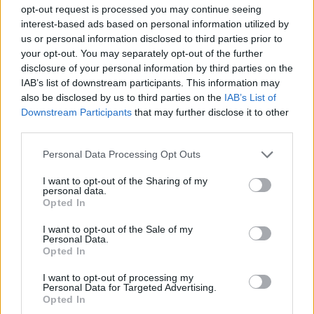
opt-out request is processed you may continue seeing
interest-based ads based on personal information utilized by
us or personal information disclosed to third parties prior to
your opt-out. You may separately opt-out of the further
Δείτε πώς… ελαφροχέρηδες κλέβουν τα πορτοφόλια
disclosure of your personal information by third parties on the
τουριστών! (VIDEO)
IAB’s list of downstream participants. This information may
ΑΝΑΡΤΗΘΗΚΕ ΑΠΟ
GMYLONAS
20 ΙΟΥΝΊΟΥ 2025
also be disclosed by us to third parties on the
IAB’s List of
Downstream Participants
that may further disclose it to other
Ντοκουμέντο που κατέγραψε κάμερα στο Θησείο
third parties.
Please note that this website/app uses one or more Google
Personal Data Processing Opt Outs
services and may gather and store information including but
not limited to your visit or usage behaviour. You may click to
I want to opt-out of the Sharing of my
personal data.
grant or deny consent to Google and its third-party tags to
Opted In
use your data for below specified purposes in below Google
consent section.
I want to opt-out of the Sale of my
Personal Data.
Opted In
I want to opt-out of processing my
Personal Data for Targeted Advertising.
Opted In