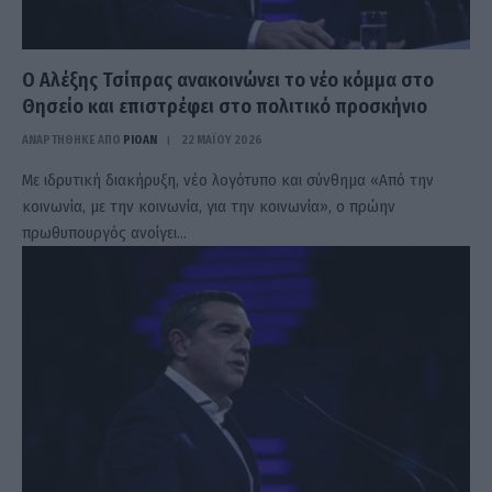
Ο Αλέξης Τσίπρας ανακοινώνει το νέο κόμμα στο
Θησείο και επιστρέφει στο πολιτικό προσκήνιο
ΑΝΑΡΤΗΘΗΚΕ ΑΠΟ
PIOAN
22 ΜΑΪ́ΟΥ 2026
Με ιδρυτική διακήρυξη, νέο λογότυπο και σύνθημα «Από την
κοινωνία, με την κοινωνία, για την κοινωνία», ο πρώην
πρωθυπουργός ανοίγει…