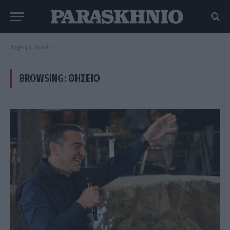
Αρχική
»
Θησείο
BROWSING:
ΘΗΣΕΊΟ