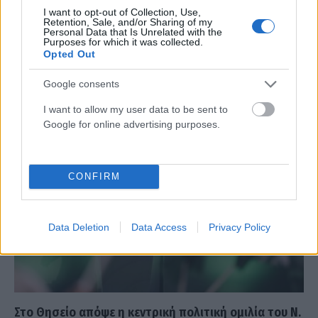
I want to opt-out of Collection, Use,
Retention, Sale, and/or Sharing of my
Επίθεση με μολότοφ σε μεσιτικό γραφείο στο
Personal Data that Is Unrelated with the
Θησείο (VIDEO)
Purposes for which it was collected.
Opted Out
ΑΝΑΡΤΗΘΗΚΕ ΑΠΟ
GMYLONAS
23 ΔΕΚΕΜΒΡΊΟΥ 2024
Google consents
Αδιευκρίνιστο το κίνητρο
I want to allow my user data to be sent to
Google for online advertising purposes.
CONFIRM
Data Deletion
Data Access
Privacy Policy
Στο Θησείο απόψε η κεντρική πολιτική ομιλία του Ν.