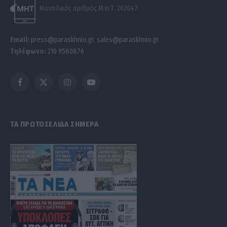
Μοναδικός αριθμός Μ.Η.Τ. 262047
Email:
press@paraskhnio.gr
,
sales@paraskhnio.gr
Τηλέφωνο:
210 9580876
Facebook
X
Instagram
YouTube
(Twitter)
ΤΑ ΠΡΩΤΟΣΕΛΙΔΑ ΣΗΜΕΡΑ