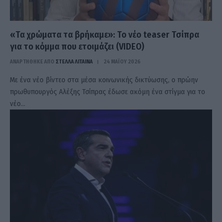
«Τα χρώματα τα βρήκαμε»: Το νέο teaser Τσίπρα
για το κόμμα που ετοιμάζει (VIDEO)
ΑΝΑΡΤΗΘΗΚΕ ΑΠΟ
ΣΤΈΛΛΑ ΛΊΤΑΙΝΑ
24 ΜΑΪ́ΟΥ 2026
Με ένα νέο βίντεο στα μέσα κοινωνικής δικτύωσης, ο πρώην
πρωθυπουργός Αλέξης Τσίπρας έδωσε ακόμη ένα στίγμα για το
νέο…