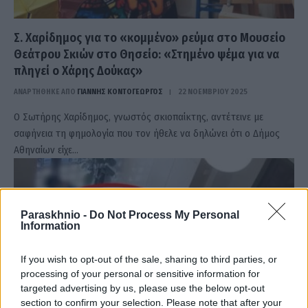
Σ. Χαρίδημος για το «κομμένο» ρεύμα στο Μουσείο
Θεάτρου Σκιών στο Θησείο: «Στημένο ψέμα για να
πληγεί o Χάρης Δούκας»
ΑΝΑΡΤΗΘΗΚΕ ΑΠΟ
ΓΙΆΝΝΗΣ ΚΟΝΤΟΓΕΏΡΓΟΣ
22 ΝΟΕΜΒΡΊΟΥ 2025
Ο Σωτήρης Χαρίδημος, γνωστός σκιοπαίκτης, αντέτεινε με
σαφήνεια τη φημολογία που τον ήθελε να δηλώνει ότι ο Δήμος
Αθηναίων είχε…
Paraskhnio -
Do Not Process My Personal
Information
If you wish to opt-out of the sale, sharing to third parties, or
processing of your personal or sensitive information for
targeted advertising by us, please use the below opt-out
section to confirm your selection. Please note that after your