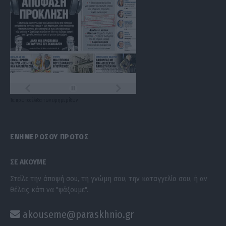
Τα
πρωτοσέλιδα
των
εφημερίδων
ΕΝΗΜΕΡΩΣΟΥ ΠΡΩΤΟΣ
ΣΕ ΑΚΟΥΜΕ
Στείλε την άποψή σου, τη γνώμη σου, την καταγγελία σου, ή αν
θέλεις κάτι να "ψάξουμε".
akouseme@paraskhnio.gr