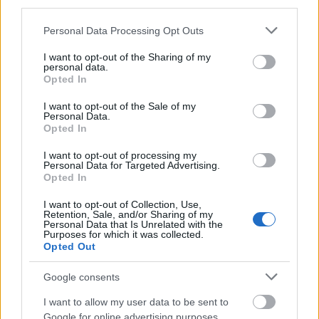
third parties.
Please note that this website/app uses one or more Google
Personal Data Processing Opt Outs
services and may gather and store information including but
not limited to your visit or usage behaviour. You may click to
I want to opt-out of the Sharing of my
personal data.
grant or deny consent to Google and its third-party tags to
Opted In
use your data for below specified purposes in below Google
consent section.
I want to opt-out of the Sale of my
Personal Data.
Opted In
I want to opt-out of processing my
Personal Data for Targeted Advertising.
Opted In
ΣΧΕΤΙΚΑ ΜΕ ΕΜΑΣ
I want to opt-out of Collection, Use,
Retention, Sale, and/or Sharing of my
Personal Data that Is Unrelated with the
Purposes for which it was collected.
Opted Out
Google consents
Η εταιρεία με την επωνυμία “POLITICAL MEDIA GROUP A.E.” και κατ’
I want to allow my user data to be sent to
επέκταση η ιστοσελίδα που κατέχει αυτή “www.paraskhnio.gr”
Google for online advertising purposes.