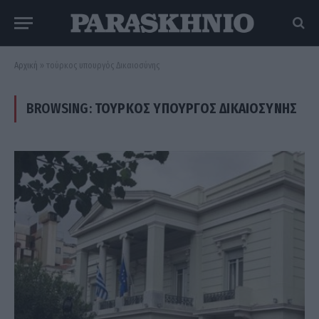
Αρχική
»
τούρκος υπουργός Δικαιοσύνης
BROWSING:
ΤΟΎΡΚΟΣ ΥΠΟΥΡΓΌΣ ΔΙΚΑΙΟΣΎΝΗΣ