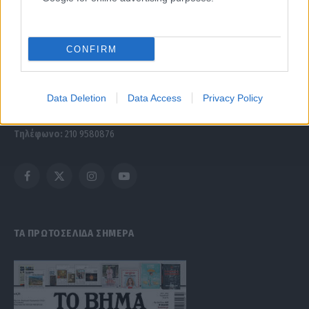
συμμορφώνονται με τη Σύσταση (ΕΕ) 2018/334 της Επιτροπής της 1ης
Μαρτίου 2018 σχετικά με τα μέτρα για την αποτελεσματική
αντιμετώπιση του παράνομου περιεχομένου στο διαδίκτυο (L 63).
CONFIRM
Μοναδικός αριθμός Μ.Η.Τ. 262047
Data Deletion
Data Access
Privacy Policy
Email:
press@paraskhnio.gr
,
sales@paraskhnio.gr
Τηλέφωνο:
210 9580876
Facebook
X
Instagram
YouTube
(Twitter)
ΤΑ ΠΡΩΤΟΣΕΛΙΔΑ ΣΗΜΕΡΑ