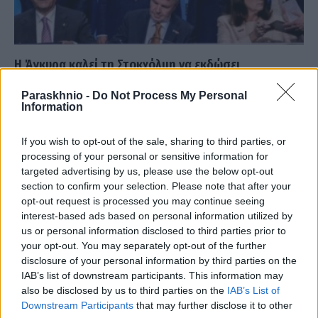
Η Άγκυρα καλεί τη Στοκχόλμη να εκδώσει
«τρομοκράτες»
Paraskhnio -
Do Not Process My Personal
ΑΝΑΡΤΗΘΗΚΕ ΑΠΟ
ΕΛΕΑΝΑ ΖΑΜΠΑΡΑ
18 ΑΥΓΟΎΣΤΟΥ 2022
Information
Η Σουηδία οφείλει να εκδώσει «τρομοκράτες», αν θέλει να
If you wish to opt-out of the sale, sharing to third parties, or
ενταχθεί στο ΝΑΤΟ, δήλωσε ο τούρκος υπουργός Δικαιοσύνης
processing of your personal or sensitive information for
μετά την απογοητευτική,…
targeted advertising by us, please use the below opt-out
section to confirm your selection. Please note that after your
opt-out request is processed you may continue seeing
interest-based ads based on personal information utilized by
us or personal information disclosed to third parties prior to
your opt-out. You may separately opt-out of the further
disclosure of your personal information by third parties on the
IAB’s list of downstream participants. This information may
also be disclosed by us to third parties on the
IAB’s List of
Downstream Participants
that may further disclose it to other