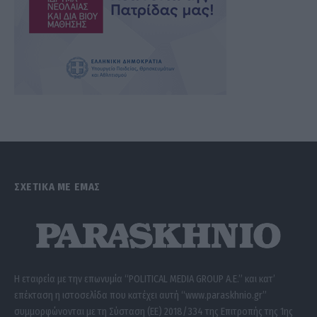
ΣΧΕΤΙΚΑ ΜΕ ΕΜΑΣ
Η εταιρεία με την επωνυμία “POLITICAL MEDIA GROUP A.E.” και κατ’
επέκταση η ιστοσελίδα που κατέχει αυτή “www.paraskhnio.gr”
συμμορφώνονται με τη Σύσταση (ΕΕ) 2018/334 της Επιτροπής της 1ης