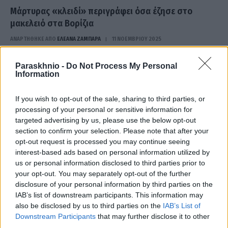
Μάρτυρας «κλειδί» περιγράφει όσα έζησε στο
μακελειό στα Βορίζια
ΑΝΑΡΤΗΘΗΚΕ ΑΠΟ
ΕΛΕΑΝΑ ΖΑΜΠΑΡΑ
11 ΝΟΕΜΒΡΊΟΥ 2025
Η πλέον αξιόπιστη και η πλέον αμερόληπτη, είναι η κατάθεση
Paraskhnio -
Do Not Process My Personal
ενός τουρίστα, ο οποίος έτυχε να επισκέπτεται τα Βορίζια την…
Information
If you wish to opt-out of the sale, sharing to third parties, or
processing of your personal or sensitive information for
targeted advertising by us, please use the below opt-out
section to confirm your selection. Please note that after your
opt-out request is processed you may continue seeing
interest-based ads based on personal information utilized by
us or personal information disclosed to third parties prior to
your opt-out. You may separately opt-out of the further
disclosure of your personal information by third parties on the
IAB’s list of downstream participants. This information may
also be disclosed by us to third parties on the
IAB’s List of
Downstream Participants
that may further disclose it to other
third parties.