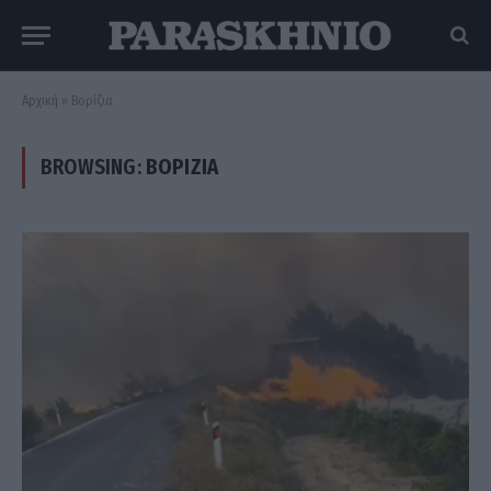
Αρχική
»
Βορίζια
BROWSING:
ΒΟΡΊΖΙΑ