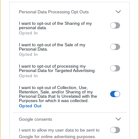
Νέες αποκαλύψεις για το φονικό στα Βορίζια: Το
προξενιό που χάλασε και ο ρόλος ενός έγκλειστου
Please note that this website/app uses one or more Google
Personal Data Processing Opt Outs
services and may gather and store information including but
ΑΝΑΡΤΗΘΗΚΕ ΑΠΟ
ΕΛΕΑΝΑ ΖΑΜΠΑΡΑ
11 ΝΟΕΜΒΡΊΟΥ 2025
not limited to your visit or usage behaviour. You may click to
I want to opt-out of the Sharing of my
personal data.
Σοκαριστικές αποκαλύψεις έρχονται στη δημοσιότητα σχετικά με
grant or deny consent to Google and its third-party tags to
Opted In
το φονικό που συγκλόνισε τα Βορίζια.
use your data for below specified purposes in below Google
consent section.
I want to opt-out of the Sale of my
Personal Data.
Opted In
I want to opt-out of processing my
Personal Data for Targeted Advertising.
Opted In
I want to opt-out of Collection, Use,
Retention, Sale, and/or Sharing of my
Personal Data that Is Unrelated with the
Purposes for which it was collected.
Opted Out
Google consents
I want to allow my user data to be sent to
Κρήτη στο «κόκκινο»: Καλάσνικοφ, 2.000 όπλα και
Google for online advertising purposes.