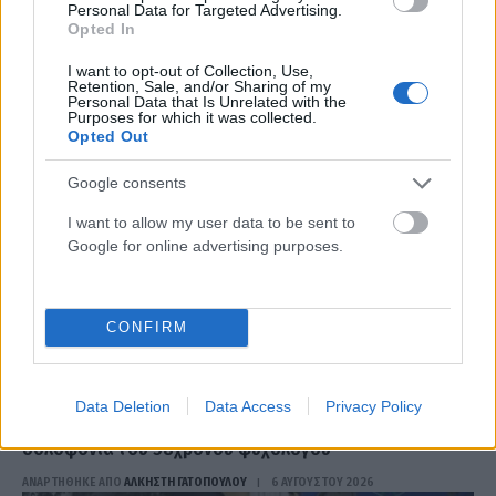
Personal Data for Targeted Advertising.
ανάγκη»
Opted In
ΑΝΑΡΤΗΘΗΚΕ ΑΠΟ
ΆΛΚΗΣΤΗ ΓΑΤΟΠΟΎΛΟΥ
6 ΑΥΓΟΎΣΤΟΥ 2026
I want to opt-out of Collection, Use,
Retention, Sale, and/or Sharing of my
Personal Data that Is Unrelated with the
Purposes for which it was collected.
Opted Out
Google consents
I want to allow my user data to be sent to
Google for online advertising purposes.
CONFIRM
ΕΛΛΆΔΑ
Data Deletion
Data Access
Privacy Policy
Ναύπλιο: Στη φυλακή οι δύο κατηγορούμενοι για τη
δολοφονία του 58χρονου ψυχολόγου
ΑΝΑΡΤΗΘΗΚΕ ΑΠΟ
ΆΛΚΗΣΤΗ ΓΑΤΟΠΟΎΛΟΥ
6 ΑΥΓΟΎΣΤΟΥ 2026