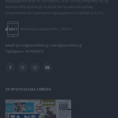
συμμορφώνονται με τη Σύσταση (ΕΕ) 2018/334 της Επιτροπής της 1ης
Μαρτίου 2018 σχετικά με τα μέτρα για την αποτελεσματική
αντιμετώπιση του παράνομου περιεχομένου στο διαδίκτυο (L 63).
Μοναδικός αριθμός Μ.Η.Τ. 262047
Email:
press@paraskhnio.gr
,
sales@paraskhnio.gr
Τηλέφωνο:
210 9580876
Facebook
X
Instagram
YouTube
(Twitter)
ΤΑ ΠΡΩΤΟΣΕΛΙΔΑ ΣΗΜΕΡΑ