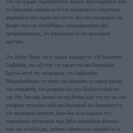
του «με ή χωρίς περιοριστικούς όρους» προετοιμάζεται από
το δικηγορικό γραφείο μετά την απόφαση του δικαστικού
συμβουλίου που έκρινε πως για τις δύο νέες κατηγορίες για
βιασμό που του αποδόθηκαν, ενόσω βρισκόταν ήδη
προφυλακισμένος, δεν δικαιολογείται νέα προσωρινή
κράτηση.
Στο δελτίο Τύπου του κ. Κούγια αναφέρεται: «Το Δικαστικό
Συμβούλιο, που εξέτασε την έφεση του κου Εισαγγελέα
Εφετών κατά της αποφάσεως του Συμβουλίου
Πλημμελειοδικών, το οποίο είχε δικαιώσει τη νομική άποψη
του επικεφαλής του γραφείου μας κου Αλεξίου Κούγια και
της 19ης Τακτικής Ανακριτού κας Μπάκα περί του ότι και από
απόψεως στοιχείων, αλλά και δικονομικά δεν δικαιολογείτο
νέα προσωρινή κράτηση, λόγω δύο νέων κωμικών στο
περιεχόμενο κατηγοριών περί δήθεν διαπράξεως βιασμών
από τον εντολέα μας, επίλεκτο ηθοποιό και σκηνοθέτη κο