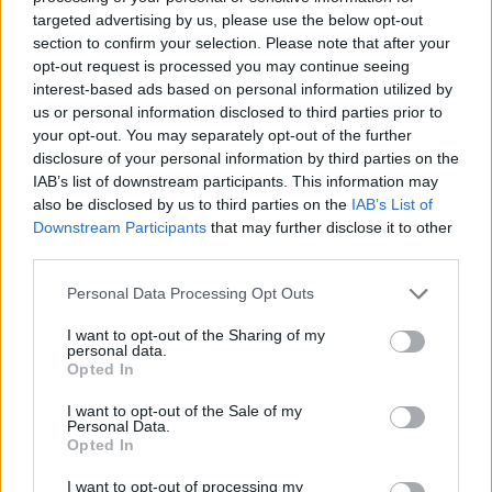
targeted advertising by us, please use the below opt-out
Marfin: Έφτασε στην Ελλάδα η 46χρονη κατηγορούμενη
section to confirm your selection. Please note that after your
– Αύριο οδηγείται στην Εισαγγελία
opt-out request is processed you may continue seeing
interest-based ads based on personal information utilized by
ΑΝΑΡΤΗΘΗΚΕ ΑΠΟ
ΆΛΚΗΣΤΗ ΓΑΤΟΠΟΎΛΟΥ
6 ΑΥΓΟΎΣΤΟΥ 2026
us or personal information disclosed to third parties prior to
your opt-out. You may separately opt-out of the further
disclosure of your personal information by third parties on the
IAB’s list of downstream participants. This information may
also be disclosed by us to third parties on the
IAB’s List of
Downstream Participants
that may further disclose it to other
third parties.
Please note that this website/app uses one or more Google
Personal Data Processing Opt Outs
services and may gather and store information including but
not limited to your visit or usage behaviour. You may click to
I want to opt-out of the Sharing of my
personal data.
grant or deny consent to Google and its third-party tags to
Opted In
use your data for below specified purposes in below Google
consent section.
I want to opt-out of the Sale of my
Personal Data.
ΕΛΛΆΔΑ
Opted In
Κυψέλη: Το συγκινητικό αντίο της οικογένειας της Λίσα
– «Αφιέρωσε τη ζωή της στους ανθρώπους που είχαν
I want to opt-out of processing my