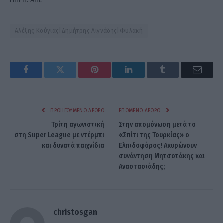
Αλέξης Κούγιας|Δημήτρης Λιγνάδης|Φυλακή
Facebook
Twitter
Pinterest
LinkedIn
Tumblr
Email
ΠΡΟΗΓΟΎΜΕΝΟ ΆΡΘΡΟ
ΕΠΌΜΕΝΟ ΆΡΘΡΟ
Τρίτη αγωνιστική
Στην απομόνωση μετά το
στη Super League με ντέρμπι
«Σπίτι της Τουρκίας» ο
και δυνατά παιχνίδια
Ελπιδοφόρος! Ακυρώνουν
συνάντηση Μητσοτάκης και
Αναστασιάδης;
christosgan