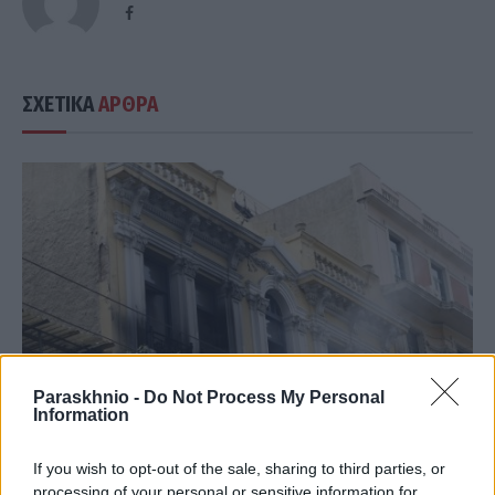
Facebook
ΣΧΕΤΙΚΑ
ΑΡΘΡΑ
Paraskhnio -
Do Not Process My Personal
Information
If you wish to opt-out of the sale, sharing to third parties, or
processing of your personal or sensitive information for
ΕΛΛΆΔΑ