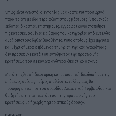
Όπως είναι γνωστό, ο εντολέας μας κρατείται προσωρινά
παρά το ότι με ιδιαίτερα αξιόπιστους μάρτυρες (υπουργούς,
εκδότες, δικαστές, επιστήμονες, έγγραφα) κονιορτοποίησε
τις κατασκευασμένες εις βάρος του κατηγορίες από εντελώς
αναξιόπιστους δήθεν βιασθέντες, τους οποίους έχει μηνύσει
και μέχρι σήμερα σεβόμενος την κρίση της κας Ανακρίτριας
δεν προσέφυγε κατά του εντάλματος της προσωρινής
κρατήσεώς του σε κανένα ανώτερο δικαστικό όργανο.
Μετά τη χθεσινή δικονομική και ουσιαστική δικαίωσή μας τις
επόμενες αμέσως ημέρες ο αθώος εντολέας μας θα
προσφύγει ενώπιον του αρμοδίου Δικαστικού Συμβουλίου και
θα ζητήσει την αντικατάσταση της προσωρινής του
κρατήσεως με ή χωρίς περιοριστικούς όρους».
ΠΗΓΗ: ΑΠΕ