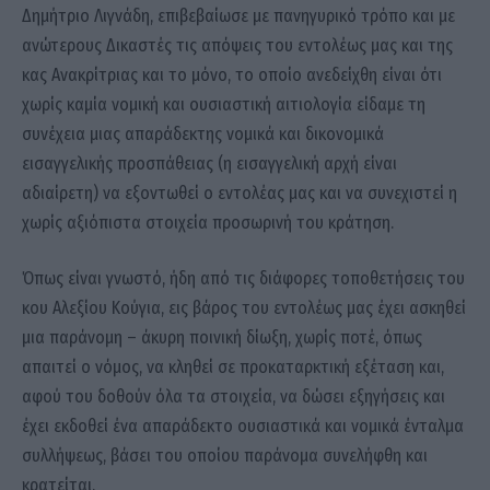
Δημήτριο Λιγνάδη, επιβεβαίωσε με πανηγυρικό τρόπο και με
ανώτερους Δικαστές τις απόψεις του εντολέως μας και της
κας Ανακρίτριας και το μόνο, το οποίο ανεδείχθη είναι ότι
χωρίς καμία νομική και ουσιαστική αιτιολογία είδαμε τη
συνέχεια μιας απαράδεκτης νομικά και δικονομικά
εισαγγελικής προσπάθειας (η εισαγγελική αρχή είναι
αδιαίρετη) να εξοντωθεί ο εντολέας μας και να συνεχιστεί η
χωρίς αξιόπιστα στοιχεία προσωρινή του κράτηση.
Όπως είναι γνωστό, ήδη από τις διάφορες τοποθετήσεις του
κου Αλεξίου Κούγια, εις βάρος του εντολέως μας έχει ασκηθεί
μια παράνομη – άκυρη ποινική δίωξη, χωρίς ποτέ, όπως
απαιτεί ο νόμος, να κληθεί σε προκαταρκτική εξέταση και,
αφού του δοθούν όλα τα στοιχεία, να δώσει εξηγήσεις και
έχει εκδοθεί ένα απαράδεκτο ουσιαστικά και νομικά ένταλμα
συλλήψεως, βάσει του οποίου παράνομα συνελήφθη και
κρατείται.