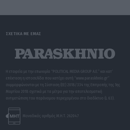
ΣΧΕΤΙΚΑ ΜΕ ΕΜΑΣ
Η εταιρεία με την επωνυμία “POLITICAL MEDIA GROUP A.E.” και κατ’
επέκταση η ιστοσελίδα που κατέχει αυτή “www.paraskhnio.gr”
συμμορφώνονται με τη Σύσταση (ΕΕ) 2018/334 της Επιτροπής της 1ης
Μαρτίου 2018 σχετικά με τα μέτρα για την αποτελεσματική
αντιμετώπιση του παράνομου περιεχομένου στο διαδίκτυο (L 63).
Μοναδικός αριθμός Μ.Η.Τ. 262047