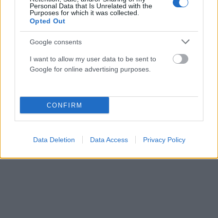
Personal Data that Is Unrelated with the
Purposes for which it was collected.
Opted Out
ΕΛΛΆΔΑ
Google consents
«Πολιορκούν» την Ελλάδα οι Βαλκάνιοι τουρίστες:
Χιλιόμετρα οι ουρές στους Ευζώνους – Η μεγάλη
I want to allow my user data to be sent to
κάθοδος του Αυγούστου (Video)
Google for online advertising purposes.
ΑΝΑΡΤΗΘΗΚΕ ΑΠΟ
DKATSAMADOU
8 ΑΥΓΟΎΣΤΟΥ 2026
CONFIRM
Data Deletion
Data Access
Privacy Policy