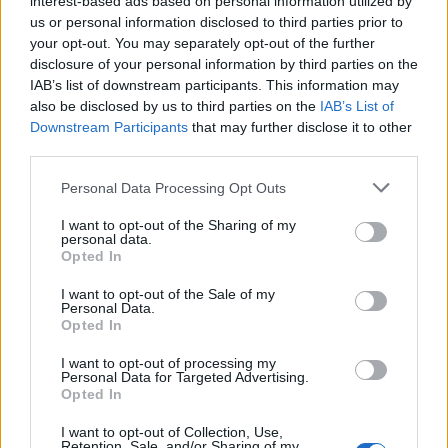
interest-based ads based on personal information utilized by
us or personal information disclosed to third parties prior to
your opt-out. You may separately opt-out of the further
disclosure of your personal information by third parties on the
IAB’s list of downstream participants. This information may
also be disclosed by us to third parties on the
IAB’s List of
ΑΣΤΥΝΟΜΙΚΆ
Downstream Participants
that may further disclose it to other
third parties.
Αθηνών – Σουνίου: Ακόμη μία αναστροφή, ακόμη ένα
τροχαίο – Τραυματίες αστυνομικοί της ΔΙΑΣ (Video)
Please note that this website/app uses one or more Google
Personal Data Processing Opt Outs
services and may gather and store information including but
ΑΝΑΡΤΗΘΗΚΕ ΑΠΟ
DKATSAMADOU
8 ΑΥΓΟΎΣΤΟΥ 2026
not limited to your visit or usage behaviour. You may click to
I want to opt-out of the Sharing of my
personal data.
grant or deny consent to Google and its third-party tags to
Opted In
use your data for below specified purposes in below Google
consent section.
I want to opt-out of the Sale of my
Personal Data.
Opted In
I want to opt-out of processing my
Personal Data for Targeted Advertising.
Opted In
I want to opt-out of Collection, Use,
Retention, Sale, and/or Sharing of my