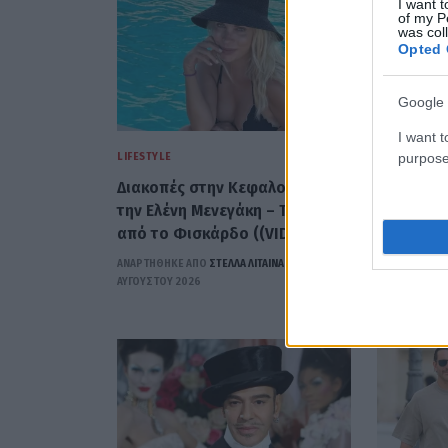
I want t
of my P
was col
Opted 
Google 
I want t
purpose
LIFESTYLE
LIFESTYLE
Διακοπές στην Κεφαλονιά για
«Σήμερα 
την Ελένη Μενεγάκη – Το βίντεο
γεννήθηκ
από το Φισκάρδο ((VIDEO)
της Κατερ
ΑΝΑΡΤΗΘΗΚΕ ΑΠΟ
ΣΤΈΛΛΑ ΛΊΤΑΙΝΑ
6
ΑΝΑΡΤΗΘΗΚΕ 
ΑΥΓΟΎΣΤΟΥ 2026
ΑΥΓΟΎΣΤΟΥ 2