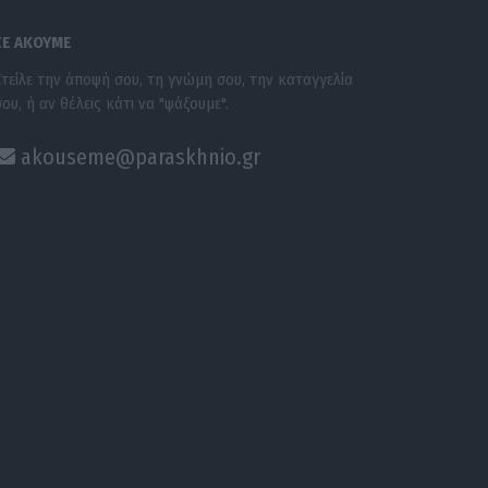
ΣΕ ΑΚΟΥΜΕ
Στείλε την άποψή σου, τη γνώμη σου, την καταγγελία
σου, ή αν θέλεις κάτι να "ψάξουμε".
akouseme@paraskhnio.gr