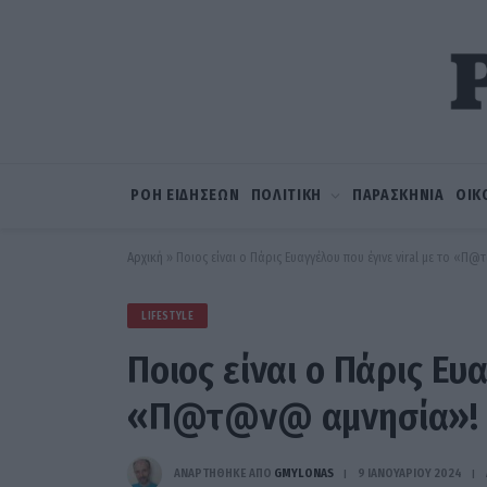
ΡΟΗ ΕΙΔΗΣΕΩΝ
ΠΟΛΙΤΙΚΗ
ΠΑΡΑΣΚΗΝΙΑ
ΟΙΚ
Αρχική
»
Ποιος είναι ο Πάρις Ευαγγέλου που έγινε viral με το «Π
LIFESTYLE
Ποιος είναι ο Πάρις Ευα
«Π@τ@ν@ αμνησία»!
ΑΝΑΡΤΗΘΗΚΕ ΑΠΟ
GMYLONAS
9 ΙΑΝΟΥΑΡΊΟΥ 2024