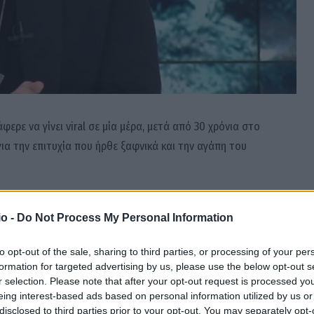
ερε να γίνει viral σε μία μέρα, μετά από 30 χρόνια στο
α την επιτυχία που ήρθε ξαφνικά και την αγάπη του
o -
Do Not Process My Personal Information
to opt-out of the sale, sharing to third parties, or processing of your per
formation for targeted advertising by us, please use the below opt-out s
r selection. Please note that after your opt-out request is processed y
eing interest-based ads based on personal information utilized by us or
disclosed to third parties prior to your opt-out. You may separately opt-
Facebook
Twitter
Pinterest
LinkedIn
Tumblr
Email