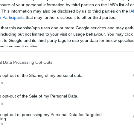
losure of your personal information by third parties on the IAB’s list of
. This information may also be disclosed by us to third parties on the
IA
Participants
that may further disclose it to other third parties.
ΡΟ
ΕΠΌΜΕΝΟ ΆΡΘΡΟ
οι
Πνίγηκαν στα ψεύδη τους Τσίπρας –
 that this website/app uses one or more Google services and may gath
including but not limited to your visit or usage behaviour. You may click 
ων
Ανδρουλάκης! Όλο το παρασκήνιο στην
 to Google and its third-party tags to use your data for below specifi
ων
«Political»
ogle consent section.
l Data Processing Opt Outs
o opt-out of the Sharing of my personal data.
In
o opt-out of the Sale of my Personal Data.
In
to opt-out of processing my Personal Data for Targeted
ing.
In