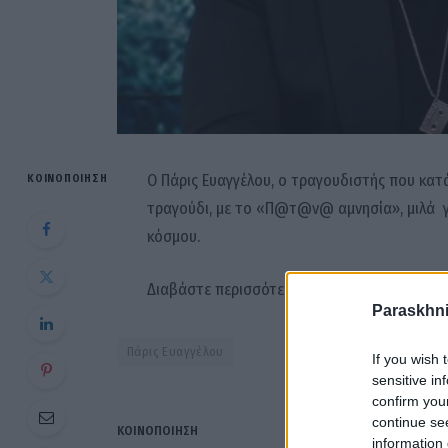
Ο Πάρις Ευαγγέλου, ο τραγουδιστής που κατάφ
ΚΟΙΝΟΠΟΊΗΣΗ
τραγούδι, με το «Π@τ@ν@ αμνησία», μιλά γι
κόσμου.
Διαβάστε περισσότερα στο
gossipstory.gr
Paraskhni
Πάρις Ευαγγέλου
If you wish 
sensitive in
confirm you
continue se
ΚΟΙΝΟΠΟΊΗΣΗ
information 