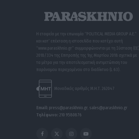
Η εταιρεία με την επωνυμία “POLITICAL MEDIA GROUP A.E.”
και κατ’ επέκταση η ιστοσελίδα που κατέχει αυτή
“www.paraskhnio.gr” συμμορφώνονται με τη Σύσταση (ΕΕ
2018/334 της Επιτροπής της 1ης Μαρτίου 2018 σχετικά με
τα μέτρα για την αποτελεσματική αντιμετώπιση του
παράνομου περιεχομένου στο διαδίκτυο (L 63).
Μοναδικός αριθμός Μ.Η.Τ. 262047
Email:
press@paraskhnio.gr
,
sales@paraskhnio.gr
Τηλέφωνο:
210 9580876
Facebook
X
Instagram
YouTube