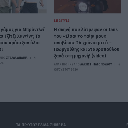
LIFESTYLE
 γάμος για Μπράντλεϊ
Η σκηνή που λάτρεψαν οι fans
ι Τζίτζι Χαντίντ; Το
του «Είσαι το ταίρι μου»
 που πρόσεξαν όλοι
αναβίωσε 24 χρόνια μετά –
σι
Γεωργούλης και Σταυροπούλου
ξανά στη μηχανή! (video)
ΑΠΟ
ΣΤΈΛΛΑ ΛΊΤΑΙΝΑ
4
026
ΑΝΑΡΤΗΘΗΚΕ ΑΠΟ
ΆΛΚΗΣΤΗ ΓΑΤΟΠΟΎΛΟΥ
4
ΑΥΓΟΎΣΤΟΥ 2026
ΤΑ ΠΡΩΤΟΣΕΛΙΔΑ ΣΗΜΕΡΑ