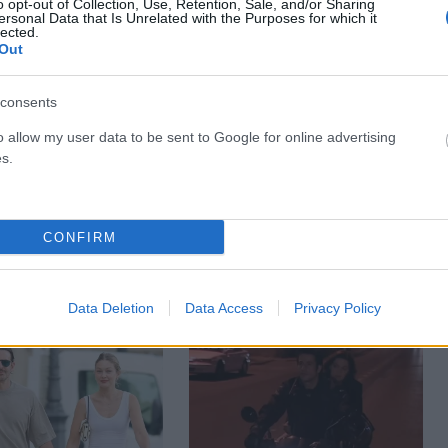
o opt-out of Collection, Use, Retention, Sale, and/or Sharing
ersonal Data that Is Unrelated with the Purposes for which it
lected.
Out
consents
o allow my user data to be sent to Google for online advertising
s.
LIFESTYLE
θα το πούμε»: Πώς
Ανοίγει το μεσημέρι η
ε ο «Λογαριασμός»
πλατφόρμα για το «Τουρισμός
ίνας Λιόλιου; (VIDEO)
για Όλους» – Ποια ΑΦΜ κάνουν
CONFIRM
αίτηση
ΑΠΟ
ΣΤΈΛΛΑ ΛΊΤΑΙΝΑ
6
026
ΑΝΑΡΤΗΘΗΚΕ ΑΠΟ
ΓΙΆΝΝΗΣ ΚΟΝΤΟΓΕΏΡΓΟΣ
5 ΑΥΓΟΎΣΤΟΥ 2026
Data Deletion
Data Access
Privacy Policy