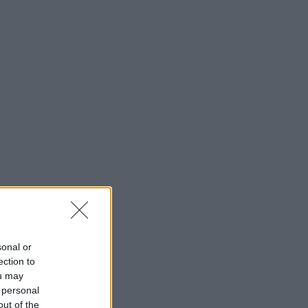
sonal or
ection to
ou may
 personal
out of the