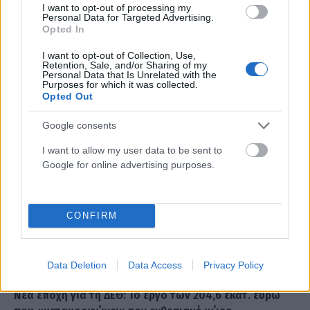
ΟΙΚΟΝΟΜΊΑ
I want to opt-out of processing my
Personal Data for Targeted Advertising.
Γονικές παροχές: Τα λάθη που μπορούν να «κάψουν»
Opted In
το αφορολόγητο των 800.000 ευρώ
I want to opt-out of Collection, Use,
ΑΝΑΡΤΗΘΗΚΕ ΑΠΟ
ΣΤΈΛΛΑ ΛΊΤΑΙΝΑ
7 ΑΥΓΟΎΣΤΟΥ 2026
Retention, Sale, and/or Sharing of my
Personal Data that Is Unrelated with the
Purposes for which it was collected.
Opted Out
Google consents
I want to allow my user data to be sent to
Google for online advertising purposes.
CONFIRM
Data Deletion
Data Access
Privacy Policy
ΟΙΚΟΝΟΜΊΑ
Νέα εποχή για τη ΔΕΘ: Το έργο των 204,6 εκατ. ευρώ