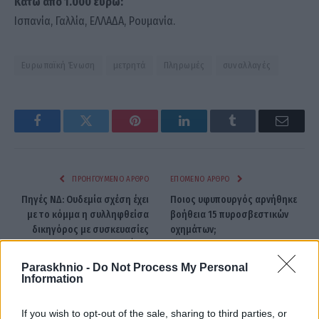
Κάτω από 1.000 ευρώ:
Ισπανία, Γαλλία, ΕΛΛΑΔΑ, Ρουμανία.
Ευρωπαϊκή Ένωση
μετρητά
Πληρωμές
συναλλαγές
Facebook
Twitter
Pinterest
LinkedIn
Tumblr
Email
ΠΡΟΗΓΟΎΜΕΝΟ ΆΡΘΡΟ
ΕΠΌΜΕΝΟ ΆΡΘΡΟ
Πηγές ΝΔ: Ουδεμία σχέση έχει
Ποιος υφυπουργός αρνήθηκε
με το κόμμα η συλληφθείσα
βοήθεια 15 πυροσβεστικών
δικηγόρος με συσκευασίες
οχημάτων;
κοκαΐνης
Paraskhnio -
Do Not Process My Personal
Information
Μαρία Ραφαέλα Παπαγεωργίου
If you wish to opt-out of the sale, sharing to third parties, or