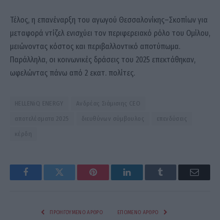
Τέλος, η επανέναρξη του αγωγού Θεσσαλονίκης–Σκοπίων για
μεταφορά ντίζελ ενισχύει τον περιφερειακό ρόλο του Ομίλου,
μειώνοντας κόστος και περιβαλλοντικό αποτύπωμα.
Παράλληλα, οι κοινωνικές δράσεις του 2025 επεκτάθηκαν,
ωφελώντας πάνω από 2 εκατ. πολίτες.
HELLENiQ ENERGY
Ανδρέας Σιάμισιης CEO
αποτελέσματα 2025
διευθύνων σύμβουλος
επενδύσεις
κέρδη
Facebook
Twitter
Pinterest
LinkedIn
Tumblr
Email
ΠΡΟΗΓΟΎΜΕΝΟ ΆΡΘΡΟ
ΕΠΌΜΕΝΟ ΆΡΘΡΟ