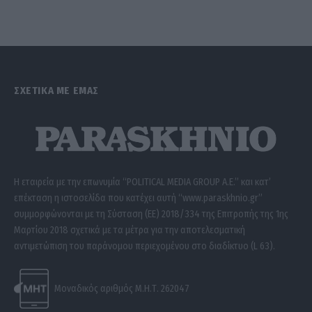
ΣΧΕΤΙΚΑ ΜΕ ΕΜΑΣ
Η εταιρεία με την επωνυμία “POLITICAL MEDIA GROUP A.E.” και κατ’
επέκταση η ιστοσελίδα που κατέχει αυτή “www.paraskhnio.gr”
συμμορφώνονται με τη Σύσταση (ΕΕ) 2018/334 της Επιτροπής της 1ης
Μαρτίου 2018 σχετικά με τα μέτρα για την αποτελεσματική
αντιμετώπιση του παράνομου περιεχομένου στο διαδίκτυο (L 63).
Μοναδικός αριθμός Μ.Η.Τ. 262047