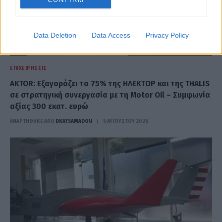
Data Deletion
Data Access
Privacy Policy
ΕΠΙΧΕΙΡΉΣΕΙΣ
AKTOR: Εξαγοράζει το 75% της ΗΛΕΚΤΩΡ και της THALIS
σε στρατηγική συνεργασία με τη Motor Oil – Συμφωνία
αξίας 300 εκατ. ευρώ
ΑΝΑΡΤΗΘΗΚΕ ΑΠΟ
DKATSAMADOU
5 ΑΥΓΟΎΣΤΟΥ 2026