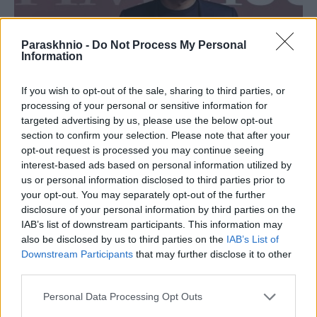
Paraskhnio -
Do Not Process My Personal
Information
If you wish to opt-out of the sale, sharing to third parties, or
processing of your personal or sensitive information for
targeted advertising by us, please use the below opt-out
section to confirm your selection. Please note that after your
ΕΠΙΧΕΙΡΉΣΕΙΣ
opt-out request is processed you may continue seeing
interest-based ads based on personal information utilized by
Ανακατατάξεις στην Google AI: Ο Ντέμης Χασάμπης
us or personal information disclosed to third parties prior to
αναλαμβάνει πρόεδρος της DeepMind – Αποχωρούν
your opt-out. You may separately opt-out of the further
κορυφαία στελέχη
disclosure of your personal information by third parties on the
ΑΝΑΡΤΗΘΗΚΕ ΑΠΟ
DKATSAMADOU
5 ΑΥΓΟΎΣΤΟΥ 2026
IAB’s list of downstream participants. This information may
also be disclosed by us to third parties on the
IAB’s List of
Downstream Participants
that may further disclose it to other
third parties.
Please note that this website/app uses one or more Google
Personal Data Processing Opt Outs
services and may gather and store information including but