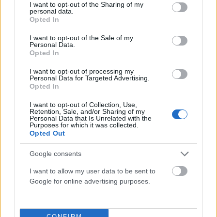
not limited to your visit or usage behaviour. You may click to
I want to opt-out of the Sharing of my
personal data.
grant or deny consent to Google and its third-party tags to
Opted In
use your data for below specified purposes in below Google
consent section.
I want to opt-out of the Sale of my
Personal Data.
Opted In
I want to opt-out of processing my
Personal Data for Targeted Advertising.
ΕΠΙΧΕΙΡΉΣΕΙΣ
Opted In
Νέα μονάδα ηλεκτροπαραγωγής 800 MW στη Λάρισα: Η
I want to opt-out of Collection, Use,
ΑΒΑΞ αναλαμβάνει την κατασκευή του μεγάλου
Retention, Sale, and/or Sharing of my
Personal Data that Is Unrelated with the
ενεργειακού έργου
Purposes for which it was collected.
Opted Out
ΑΝΑΡΤΗΘΗΚΕ ΑΠΟ
DKATSAMADOU
5 ΑΥΓΟΎΣΤΟΥ 2026
Google consents
I want to allow my user data to be sent to
Google for online advertising purposes.
CONFIRM