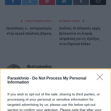
Facebook
Twitter
Pinterest
LinkedIn
Tumblr
Email
ΠΡΟΗΓΟΎΜΕΝΟ ΆΡΘΡΟ
ΕΠΌΜΕΝΟ ΆΡΘΡΟ
Επικίνδυνος ο… ανταγωνισμός
Κικίλιας: Oι ελληνικές αρχές
στην αγορά απώλειας βάρους
βρίσκονται σε διαρκή
επιφυλακή για τις εξελίξεις
στον Περσικό Κόλπο
dkatsamadou
Paraskhnio -
Do Not Process My Personal
Information
If you wish to opt-out of the sale, sharing to third parties, or
ΣΧΕΤΙΚΑ
ΑΡΘΡΑ
processing of your personal or sensitive information for
targeted advertising by us, please use the below opt-out
section to confirm your selection. Please note that after your