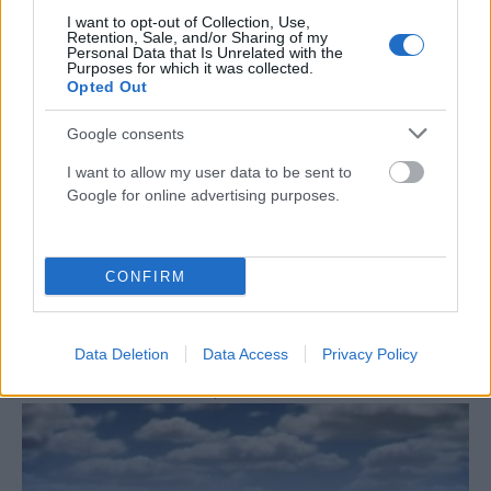
I want to opt-out of Collection, Use,
Retention, Sale, and/or Sharing of my
Personal Data that Is Unrelated with the
Purposes for which it was collected.
Opted Out
Google consents
I want to allow my user data to be sent to
Google for online advertising purposes.
CONFIRM
ΕΛΛΆΔΑ
Με γαλλική «ψήφο εμπιστοσύνης» η ηλεκτρική
διασύνδεση Ελλάδας – Κύπρου: Η Meridiam αποκτά τον
Data Deletion
Data Access
Privacy Policy
έλεγχο του Great Sea Interconnector
ΑΝΑΡΤΗΘΗΚΕ ΑΠΟ
DKATSAMADOU
5 ΑΥΓΟΎΣΤΟΥ 2026