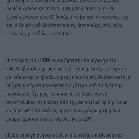
προσφορά. Οι αναλυτές αναμένουν ότι όταν οι αγορές
ανοίξουν αύριο (Δευτέρα), η τιμή του Brent crude θα
ξεκινήσει κοντά στα 80 δολάρια το βαρέλι, αντανακλώντας
την αυξημένη αβεβαιότητα και τις διαταραχές στις ροές
ενέργειας, μεταδίδει το Reuters.
Η απόφαση του ΟΠΕΚ να αυξήσει την παραγωγή κατά
206.000 βαρέλια ημερησίως από τον Απρίλιο έχει στόχο να
μετριάσει την επιβράδυνση της προσφοράς. Παρόλα αυτά, η
αύξηση αυτή αντιπροσωπεύει λιγότερο από το 0,2% της
παγκόσμιας ζήτησης, κάτι που δεν επαρκεί για να
αντισταθμίσει τις πιέσεις από τη γεωπολιτική κρίση. Ακόμη,
να σημειωθεί ότι από τις αρχέες του χρόνου η τιμή του
μάυρου χρυσού έχει εκτοξευθεί κατά 22%.
Η βασική πηγή ανησυχίας είναι η συνεχής επιδείνωση της