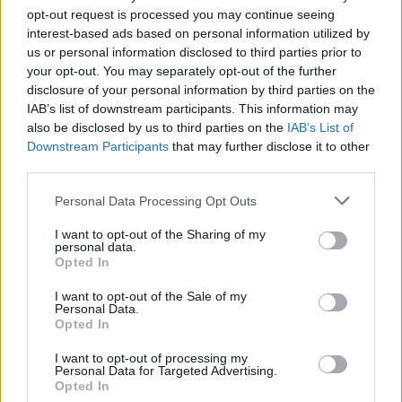
opt-out request is processed you may continue seeing
interest-based ads based on personal information utilized by
us or personal information disclosed to third parties prior to
your opt-out. You may separately opt-out of the further
disclosure of your personal information by third parties on the
IAB’s list of downstream participants. This information may
also be disclosed by us to third parties on the
IAB’s List of
Downstream Participants
that may further disclose it to other
third parties.
Please note that this website/app uses one or more Google
Personal Data Processing Opt Outs
services and may gather and store information including but
not limited to your visit or usage behaviour. You may click to
I want to opt-out of the Sharing of my
personal data.
grant or deny consent to Google and its third-party tags to
ΕΝΈΡΓΕΙΑ
Opted In
use your data for below specified purposes in below Google
Υπόθεση Κυψέλης: Στην Ευελπίδων ο 26χρονος για τη
consent section.
I want to opt-out of the Sale of my
δολοφονία της 38χρονης – «Δεν τη σκότωσα»,
Personal Data.
Opted In
επιμένει
ΑΝΑΡΤΗΘΗΚΕ ΑΠΟ
ΣΤΈΛΛΑ ΛΊΤΑΙΝΑ
6 ΑΥΓΟΎΣΤΟΥ 2026
I want to opt-out of processing my
Personal Data for Targeted Advertising.
Opted In