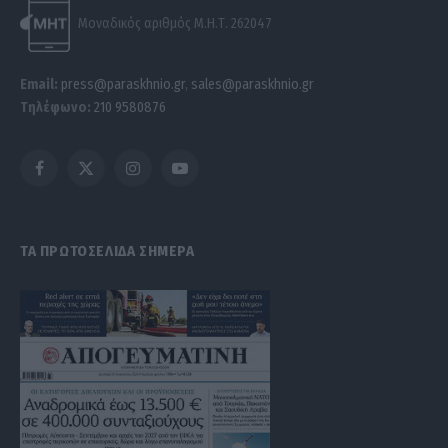
Μοναδικός αριθμός Μ.Η.Τ. 262047
Email:
press@paraskhnio.gr
,
sales@paraskhnio.gr
Τηλέφωνο:
210 9580876
Facebook
X
Instagram
YouTube
(Twitter)
ΤΑ ΠΡΩΤΟΣΕΛΙΔΑ ΣΗΜΕΡΑ