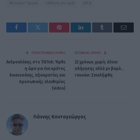
Nτόναλντ Τραμπ
επίθεση στο Ιράν
ΗΠ:Α
Facebook
Twitter
Pinterest
LinkedIn
Tumblr
Email
ΠΡΟΗΓΟΎΜΕΝΟ ΆΡΘΡΟ
ΕΠΌΜΕΝΟ ΆΡΘΡΟ
Ανδρουλάκης στο TikTok: Ήρθε
22 χρόνων, χωρίς άδεια
η ώρα για ένα κράτος
οδήγησης αλλά με βαρύ…
δικαιοσύνης, αξιοκρατίας και
τακούνι: Συνελήφθη
προσωπικής ελευθερίας
(video)
Γιάννης Κοντογεώργος