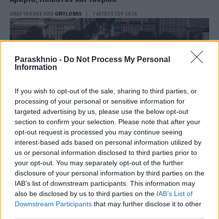
ΑΝΑΡΤΗΘΗΚΕ ΑΠΟ
GMYLONAS
7 ΑΥΓΟΎΣΤΟΥ 2026
Paraskhnio -
Do Not Process My Personal
Information
If you wish to opt-out of the sale, sharing to third parties, or
processing of your personal or sensitive information for
targeted advertising by us, please use the below opt-out
section to confirm your selection. Please note that after your
opt-out request is processed you may continue seeing
interest-based ads based on personal information utilized by
us or personal information disclosed to third parties prior to
your opt-out. You may separately opt-out of the further
ΔΙΕΘΝΉ
disclosure of your personal information by third parties on the
Δικαστικό μπλόκο στην περιβόητη αίθουσα χορού του
IAB’s list of downstream participants. This information may
Τραμπ
also be disclosed by us to third parties on the
IAB’s List of
Downstream Participants
that may further disclose it to other
ΑΝΑΡΤΗΘΗΚΕ ΑΠΟ
GMYLONAS
7 ΑΥΓΟΎΣΤΟΥ 2026
third parties.