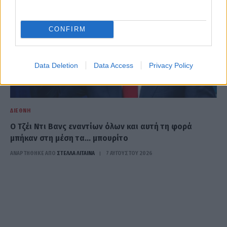
CONFIRM
Data Deletion
Data Access
Privacy Policy
ΔΙΕΘΝΉ
Ο Τζέι Ντι Βανς εναντίων όλων και αυτή τη φορά
μπήκαν στη μέση τα… μπουρίτο
ΑΝΑΡΤΗΘΗΚΕ ΑΠΟ
ΣΤΈΛΛΑ ΛΊΤΑΙΝΑ
7 ΑΥΓΟΎΣΤΟΥ 2026