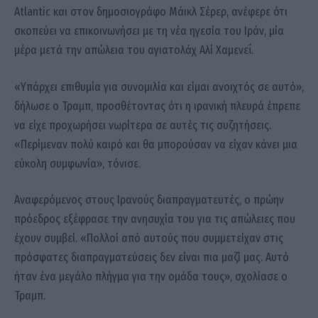
Atlantic και στον δημοσιογράφο Μάικλ Σέρερ, ανέφερε ότι
σκοπεύει να επικοινωνήσει με τη νέα ηγεσία του Ιράν, μία
μέρα μετά την απώλεια του αγιατολάχ Αλί Χαμενεΐ.
«Υπάρχει επιθυμία για συνομιλία και είμαι ανοιχτός σε αυτό»,
δήλωσε ο Τραμπ, προσθέτοντας ότι η ιρανική πλευρά έπρεπε
να είχε προχωρήσει νωρίτερα σε αυτές τις συζητήσεις.
«Περίμεναν πολύ καιρό και θα μπορούσαν να είχαν κάνει μια
εύκολη συμφωνία», τόνισε.
Αναφερόμενος στους Ιρανούς διαπραγματευτές, ο πρώην
πρόεδρος εξέφρασε την ανησυχία του για τις απώλειες που
έχουν συμβεί. «Πολλοί από αυτούς που συμμετείχαν στις
πρόσφατες διαπραγματεύσεις δεν είναι πια μαζί μας. Αυτό
ήταν ένα μεγάλο πλήγμα για την ομάδα τους», σχολίασε ο
Τραμπ.