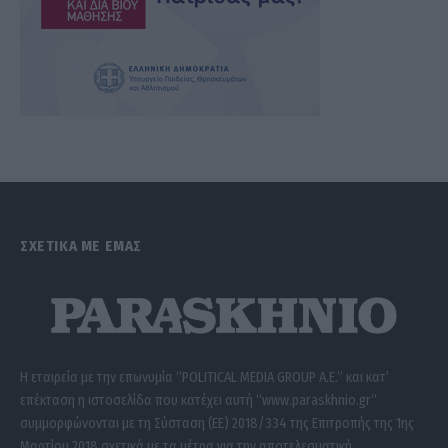
ΣΧΕΤΙΚΑ ΜΕ ΕΜΑΣ
Η εταιρεία με την επωνυμία “POLITICAL MEDIA GROUP A.E.” και κατ’
επέκταση η ιστοσελίδα που κατέχει αυτή “www.paraskhnio.gr”
συμμορφώνονται με τη Σύσταση (ΕΕ) 2018/334 της Επιτροπής της 1ης
Μαρτίου 2018 σχετικά με τα μέτρα για την αποτελεσματική