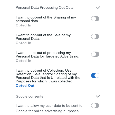
Please note that this website/app uses one or more Google
Personal Data Processing Opt Outs
services and may gather and store information including but
not limited to your visit or usage behaviour. You may click to
I want to opt-out of the Sharing of my
personal data.
grant or deny consent to Google and its third-party tags to
Opted In
use your data for below specified purposes in below Google
consent section.
I want to opt-out of the Sale of my
Personal Data.
Opted In
I want to opt-out of processing my
Personal Data for Targeted Advertising.
Opted In
I want to opt-out of Collection, Use,
ΔΙΕΘΝΉ
Retention, Sale, and/or Sharing of my
Personal Data that Is Unrelated with the
Ρώσοι χάκερ πίσω από τις φήμες παραίτησης του
Purposes for which it was collected.
Φρίντριχ Μερτς;
Opted Out
ΑΝΑΡΤΗΘΗΚΕ ΑΠΟ
GMYLONAS
7 ΑΥΓΟΎΣΤΟΥ 2026
Google consents
I want to allow my user data to be sent to
Google for online advertising purposes.