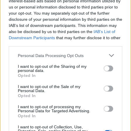
interest-based ads based on personal information utilized by
us or personal information disclosed to third parties prior to
your opt-out. You may separately opt-out of the further
disclosure of your personal information by third parties on the
IAB’s list of downstream participants. This information may
also be disclosed by us to third parties on the
IAB’s List of
Downstream Participants
that may further disclose it to other
third parties.
Please note that this website/app uses one or more Google
Personal Data Processing Opt Outs
ΕΛΛΆΔΑ
services and may gather and store information including but
Τι λένε πραγματογνώμονες για την φονική μετωπική
not limited to your visit or usage behaviour. You may click to
I want to opt-out of the Sharing of my
personal data.
στις Σέρρες (VIDEO)
grant or deny consent to Google and its third-party tags to
Opted In
use your data for below specified purposes in below Google
ΑΝΑΡΤΗΘΗΚΕ ΑΠΟ
GMYLONAS
7 ΑΥΓΟΎΣΤΟΥ 2026
consent section.
I want to opt-out of the Sale of my
Personal Data.
Opted In
I want to opt-out of processing my
Personal Data for Targeted Advertising.
Opted In
I want to opt-out of Collection, Use,