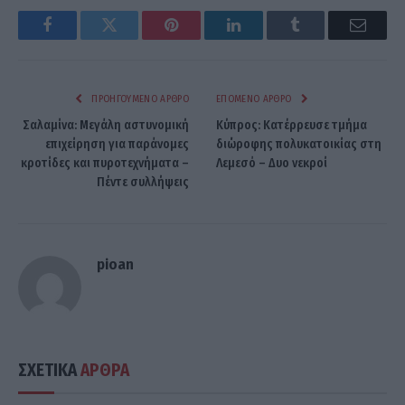
Facebook
Twitter
Pinterest
LinkedIn
Tumblr
Email
ΠΡΟΗΓΟΎΜΕΝΟ ΆΡΘΡΟ
ΕΠΌΜΕΝΟ ΆΡΘΡΟ
Σαλαμίνα: Μεγάλη αστυνομική
Κύπρος: Κατέρρευσε τμήμα
επιχείρηση για παράνομες
διώροφης πολυκατοικίας στη
κροτίδες και πυροτεχνήματα –
Λεμεσό – Δυο νεκροί
Πέντε συλλήψεις
pioan
ΣΧΕΤΙΚΑ
ΑΡΘΡΑ