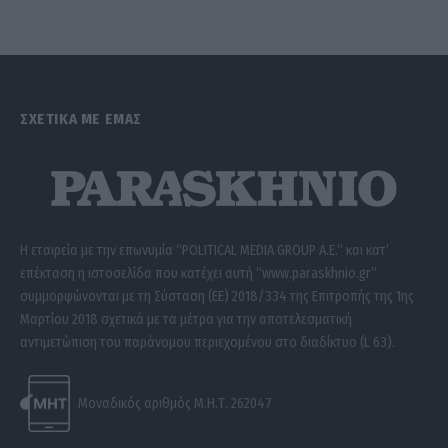
ΣΧΕΤΙΚΑ ΜΕ ΕΜΑΣ
Η εταιρεία με την επωνυμία “POLITICAL MEDIA GROUP A.E.” και κατ’
επέκταση η ιστοσελίδα που κατέχει αυτή “www.paraskhnio.gr”
συμμορφώνονται με τη Σύσταση (ΕΕ) 2018/334 της Επιτροπής της 1ης
Μαρτίου 2018 σχετικά με τα μέτρα για την αποτελεσματική
αντιμετώπιση του παράνομου περιεχομένου στο διαδίκτυο (L 63).
Μοναδικός αριθμός Μ.Η.Τ. 262047