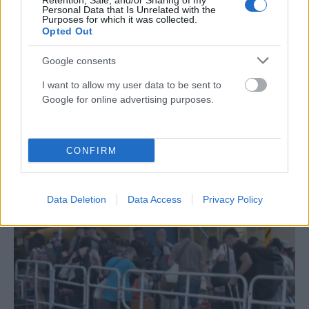
Retention, Sale, and/or Sharing of my
Personal Data that Is Unrelated with the
Purposes for which it was collected.
Opted Out
Google consents
I want to allow my user data to be sent to
ΕΛΛΆΔΑ
Google for online advertising purposes.
Ήρθε στο αεροδρόμιο της Αθήνας με… αποσκευές 18
κιλά ναρκωτικών
CONFIRM
ΑΝΑΡΤΗΘΗΚΕ ΑΠΟ
GMYLONAS
7 ΑΥΓΟΎΣΤΟΥ 2026
Data Deletion
Data Access
Privacy Policy