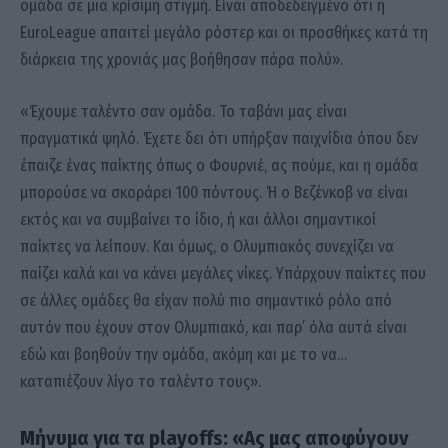
ομάδα σε μια κρίσιμη στιγμή. Είναι αποδεδειγμένο ότι η
EuroLeague απαιτεί μεγάλο ρόστερ και οι προσθήκες κατά τη
διάρκεια της χρονιάς μας βοήθησαν πάρα πολύ».
«Έχουμε ταλέντο σαν ομάδα. Το ταβάνι μας είναι
πραγματικά ψηλό. Έχετε δει ότι υπήρξαν παιχνίδια όπου δεν
έπαιζε ένας παίκτης όπως ο Φουρνιέ, ας πούμε, και η ομάδα
μπορούσε να σκοράρει 100 πόντους. Ή ο Βεζένκοβ να είναι
εκτός και να συμβαίνει το ίδιο, ή και άλλοι σημαντικοί
παίκτες να λείπουν. Και όμως, ο Ολυμπιακός συνεχίζει να
παίζει καλά και να κάνει μεγάλες νίκες. Υπάρχουν παίκτες που
σε άλλες ομάδες θα είχαν πολύ πιο σημαντικό ρόλο από
αυτόν που έχουν στον Ολυμπιακό, και παρ’ όλα αυτά είναι
εδώ και βοηθούν την ομάδα, ακόμη και με το να…
καταπιέζουν λίγο το ταλέντο τους».
Μήνυμα για τα playoffs: «Ας μας αποφύγουν