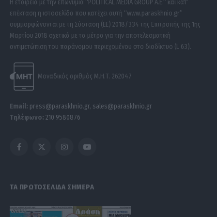
Η εταιρεία με την επωνυμία “POLITICAL MEDIA GROUP A.E.” και κατ’
επέκταση η ιστοσελίδα που κατέχει αυτή “www.paraskhnio.gr”
συμμορφώνονται με τη Σύσταση (ΕΕ) 2018/334 της Επιτροπής της 1ης
Μαρτίου 2018 σχετικά με τα μέτρα για την αποτελεσματική
αντιμετώπιση του παράνομου περιεχομένου στο διαδίκτυο (L 63).
Μοναδικός αριθμός Μ.Η.Τ. 262047
Email:
press@paraskhnio.gr
,
sales@paraskhnio.gr
Τηλέφωνο:
210 9580876
Facebook
X
Instagram
YouTube
(Twitter)
ΤΑ ΠΡΩΤΟΣΕΛΙΔΑ ΣΗΜΕΡΑ