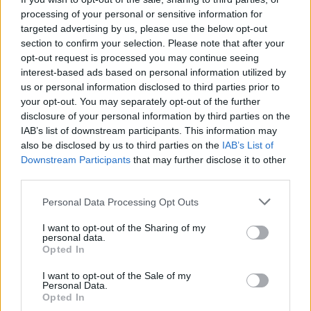
processing of your personal or sensitive information for
targeted advertising by us, please use the below opt-out
Euroleague
Γιώργος Μπαρτζώκας
Ολυμπιακός
section to confirm your selection. Please note that after your
opt-out request is processed you may continue seeing
interest-based ads based on personal information utilized by
us or personal information disclosed to third parties prior to
Facebook
Twitter
Pinterest
LinkedIn
Tumblr
Email
your opt-out. You may separately opt-out of the further
disclosure of your personal information by third parties on the
IAB’s list of downstream participants. This information may
also be disclosed by us to third parties on the
IAB’s List of
ΠΡΟΗΓΟΎΜΕΝΟ ΆΡΘΡΟ
ΕΠΌΜΕΝΟ ΆΡΘΡΟ
Downstream Participants
that may further disclose it to other
Eurovision 2026: Υποχώρηση
Μυτιλήνη: Στα δικαστήρια οι
third parties.
για την Ελλάδα – Ο Ακύλας
τουριστικοί φορείς για τον
εκτός τετράδας στα
“αποκλεισμό” του νησιού –
Please note that this website/app uses one or more Google
Personal Data Processing Opt Outs
προγνωστικά
Σήμα κινδύνου για την τοπική
services and may gather and store information including but
οικονομία
not limited to your visit or usage behaviour. You may click to
I want to opt-out of the Sharing of my
personal data.
grant or deny consent to Google and its third-party tags to
Opted In
use your data for below specified purposes in below Google
consent section.
I want to opt-out of the Sale of my
Personal Data.
Στέλλα Λίταινα
Opted In