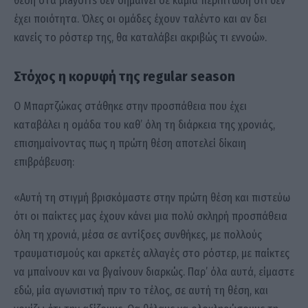
θέση στα playoffs δεν σημαίνει σε καμία περίπτωση ότι δεν
έχει ποιότητα. Όλες οι ομάδες έχουν ταλέντο και αν δει
κανείς το ρόστερ της, θα καταλάβει ακριβώς τι εννοώ».
Στόχος η κορυφή της regular season
Ο Μπαρτζώκας στάθηκε στην προσπάθεια που έχει
καταβάλει η ομάδα του καθ’ όλη τη διάρκεια της χρονιάς,
επισημαίνοντας πως η πρώτη θέση αποτελεί δίκαιη
επιβράβευση:
«Αυτή τη στιγμή βρισκόμαστε στην πρώτη θέση και πιστεύω
ότι οι παίκτες μας έχουν κάνει μια πολύ σκληρή προσπάθεια
όλη τη χρονιά, μέσα σε αντίξοες συνθήκες, με πολλούς
τραυματισμούς και αρκετές αλλαγές στο ρόστερ, με παίκτες
να μπαίνουν και να βγαίνουν διαρκώς. Παρ’ όλα αυτά, είμαστε
εδώ, μία αγωνιστική πριν το τέλος, σε αυτή τη θέση, και