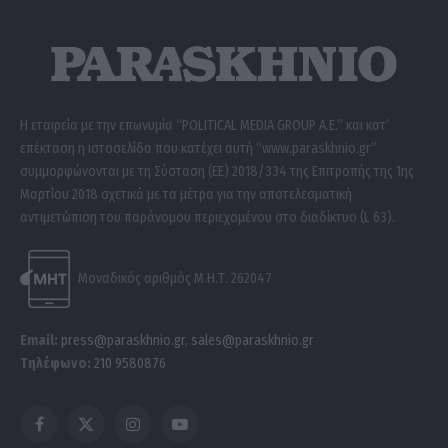
Η εταιρεία με την επωνυμία “POLITICAL MEDIA GROUP A.E.” και κατ’
επέκταση η ιστοσελίδα που κατέχει αυτή “www.paraskhnio.gr”
συμμορφώνονται με τη Σύσταση (ΕΕ) 2018/334 της Επιτροπής της 1ης
Μαρτίου 2018 σχετικά με τα μέτρα για την αποτελεσματική
αντιμετώπιση του παράνομου περιεχομένου στο διαδίκτυο (L 63).
Μοναδικός αριθμός Μ.Η.Τ. 262047
Email:
press@paraskhnio.gr
,
sales@paraskhnio.gr
Τηλέφωνο:
210 9580876
Facebook
X
Instagram
YouTube