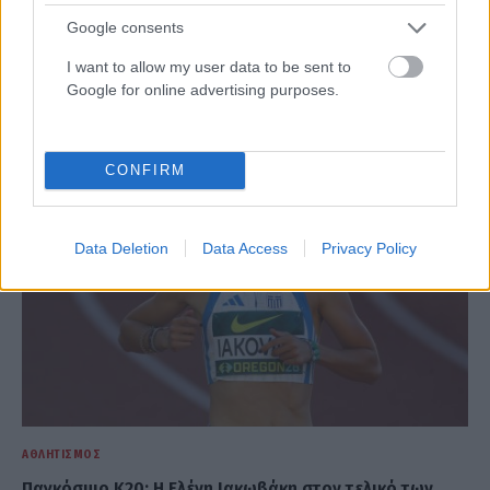
ΑΘΛΗΤΙΣΜΌΣ
Google consents
Αρχίζει αύριο το Ευρωπαϊκό Πρωτάθλημα στίβου στο
Μπέρμιγχαμ – Το πρόγραμμα με τις ελληνικές
I want to allow my user data to be sent to
συμμετοχές
Google for online advertising purposes.
ΑΝΑΡΤΗΘΗΚΕ ΑΠΟ
ΕΛΕΑΝΑ ΖΑΜΠΑΡΑ
9 ΑΥΓΟΎΣΤΟΥ 2026
CONFIRM
Data Deletion
Data Access
Privacy Policy
ΑΘΛΗΤΙΣΜΌΣ
Παγκόσμιο Κ20: Η Ελένη Ιακωβάκη στον τελικό των