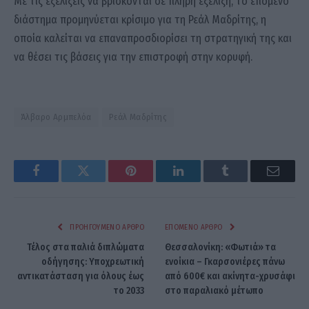
Με τις εξελίξεις να βρίσκονται σε πλήρη εξέλιξη, το επόμενο
διάστημα προμηνύεται κρίσιμο για τη Ρεάλ Μαδρίτης, η
οποία καλείται να επαναπροσδιορίσει τη στρατηγική της και
να θέσει τις βάσεις για την επιστροφή στην κορυφή.
Άλβαρο Αρμπελόα
Ρεάλ Μαδρίτης
Facebook
Twitter
Pinterest
LinkedIn
Tumblr
Email
ΠΡΟΗΓΟΎΜΕΝΟ ΆΡΘΡΟ
ΕΠΌΜΕΝΟ ΆΡΘΡΟ
Τέλος στα παλιά διπλώματα
Θεσσαλονίκη: «Φωτιά» τα
οδήγησης: Υποχρεωτική
ενοίκια – Γκαρσονιέρες πάνω
αντικατάσταση για όλους έως
από 600€ και ακίνητα-χρυσάφι
το 2033
στο παραλιακό μέτωπο