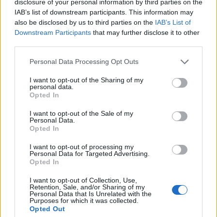
disclosure of your personal information by third parties on the
IAB’s list of downstream participants. This information may
also be disclosed by us to third parties on the
IAB’s List of
ΑΘΛΗΤΙΣΜΌΣ
Downstream Participants
that may further disclose it to other
third parties.
Ο Τεττέη επέστρεψε στις προπονήσεις του
Παναθηναϊκού
Please note that this website/app uses one or more Google
Personal Data Processing Opt Outs
services and may gather and store information including but
ΑΝΑΡΤΗΘΗΚΕ ΑΠΟ
ΕΛΕΑΝΑ ΖΑΜΠΑΡΑ
9 ΑΥΓΟΎΣΤΟΥ 2026
not limited to your visit or usage behaviour. You may click to
I want to opt-out of the Sharing of my
personal data.
grant or deny consent to Google and its third-party tags to
Opted In
use your data for below specified purposes in below Google
consent section.
I want to opt-out of the Sale of my
Personal Data.
Opted In
I want to opt-out of processing my
Personal Data for Targeted Advertising.
Opted In
I want to opt-out of Collection, Use,
Retention, Sale, and/or Sharing of my
Personal Data that Is Unrelated with the
Purposes for which it was collected.
Opted Out