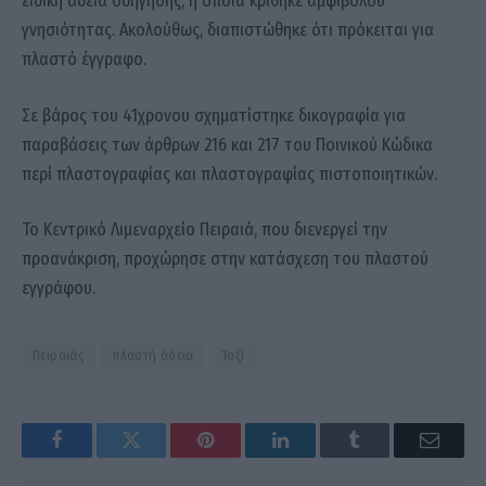
ειδική άδεια οδήγησης, η οποία κρίθηκε αμφιβόλου
γνησιότητας. Ακολούθως, διαπιστώθηκε ότι πρόκειται για
πλαστό έγγραφο.
Σε βάρος του 41χρονου σχηματίστηκε δικογραφία για
παραβάσεις των άρθρων 216 και 217 του Ποινικού Κώδικα
περί πλαστογραφίας και πλαστογραφίας πιστοποιητικών.
Το Κεντρικό Λιμεναρχείο Πειραιά, που διενεργεί την
προανάκριση, προχώρησε στην κατάσχεση του πλαστού
εγγράφου.
Πειραιάς
πλαστή άδεια
Ταξί
Facebook
Twitter
Pinterest
LinkedIn
Tumblr
Email