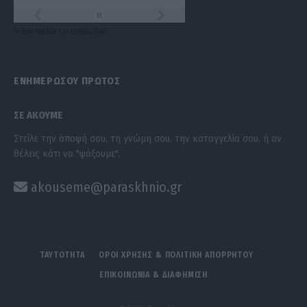
Τα
πρωτοσέλιδα
των
εφημερίδων
ΕΝΗΜΕΡΩΣΟΥ ΠΡΩΤΟΣ
ΣΕ ΑΚΟΥΜΕ
Στείλε την άποψή σου, τη γνώμη σου, την καταγγελία σου, ή αν
θέλεις κάτι να "ψάξουμε".
akouseme@paraskhnio.gr
ΤΑΥΤΟΤΗΤΑ
ΟΡΟΙ ΧΡΗΣΗΣ & ΠΟΛΙΤΙΚΗ ΑΠΟΡΡΗΤΟΥ
ΕΠΙΚΟΙΝΩΝΙΑ & ΔΙΑΦΗΜΙΣΗ