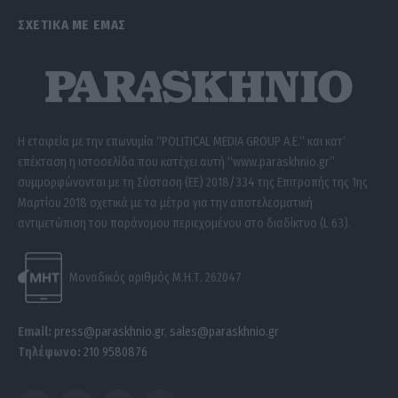
ΣΧΕΤΙΚΑ ΜΕ ΕΜΑΣ
Η εταιρεία με την επωνυμία “POLITICAL MEDIA GROUP A.E.” και κατ’
επέκταση η ιστοσελίδα που κατέχει αυτή “www.paraskhnio.gr”
συμμορφώνονται με τη Σύσταση (ΕΕ) 2018/334 της Επιτροπής της 1ης
Μαρτίου 2018 σχετικά με τα μέτρα για την αποτελεσματική
αντιμετώπιση του παράνομου περιεχομένου στο διαδίκτυο (L 63).
Μοναδικός αριθμός Μ.Η.Τ. 262047
Email:
press@paraskhnio.gr
,
sales@paraskhnio.gr
Τηλέφωνο:
210 9580876