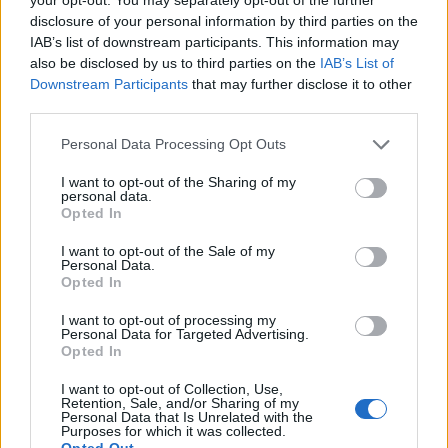
disclosure of your personal information by third parties on the
IAB’s list of downstream participants. This information may
also be disclosed by us to third parties on the
IAB’s List of
ΕΛΛΆΔΑ
Downstream Participants
that may further disclose it to other
third parties.
Κρήτη: Τουρίστας ρωτούσε πόσο να πληρώσει για να
ασελγήσει σε 10χρονη! Βίντεο-ντοκουμέντο
Please note that this website/app uses one or more Google
Personal Data Processing Opt Outs
services and may gather and store information including but
ΑΝΑΡΤΗΘΗΚΕ ΑΠΟ
GMYLONAS
7 ΑΥΓΟΎΣΤΟΥ 2026
not limited to your visit or usage behaviour. You may click to
I want to opt-out of the Sharing of my
personal data.
grant or deny consent to Google and its third-party tags to
Opted In
use your data for below specified purposes in below Google
consent section.
I want to opt-out of the Sale of my
Personal Data.
Opted In
I want to opt-out of processing my
Personal Data for Targeted Advertising.
Opted In
I want to opt-out of Collection, Use,
Retention, Sale, and/or Sharing of my
Personal Data that Is Unrelated with the
Purposes for which it was collected.
Opted Out