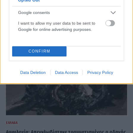
ΕΛΛΆΔΑ
Google consents
Ρεσιτάλ… παραβάσεων όσο αδειάζουν οι δρόμοι της
Αθήνας (VIDEO)
I want to allow my user data to be sent to
Google for online advertising purposes.
ΑΝΑΡΤΗΘΗΚΕ ΑΠΟ
GMYLONAS
7 ΑΥΓΟΎΣΤΟΥ 2026
CONFIRM
Data Deletion
Data Access
Privacy Policy
ΕΛΛΆΔΑ
Αμφιλοχία: Απεγκλωβίστηκε τραυματισμένος ο οδηγός