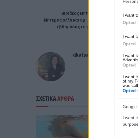
Persona
ΠΡΟΗΓΟΎΜΕΝΟ ΆΡΘ
Κυριάκος Μητσοτάκης: Για την Γιορτή τ
I want t
Μητέρας αλλά και εφ’ όλης της ύλης μιας γεμάτ
Opted 
εβδομάδας το μήνυμα αυτής της Κυριακ
I want t
Opted 
dkatsamadou
I want 
Advertis
Opted 
I want t
of my P
was col
Opted 
ΣΧΕΤΙΚΑ
ΑΡΘΡΑ
Google 
I want t
purpose