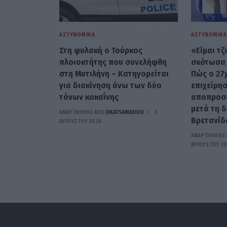
ΑΣΤΥΝΟΜΙΚΆ
ΑΣΤΥΝΟΜΙΚΆ
Στη φυλακή ο Τούρκος
«Είμαι τζ
πλοιοκτήτης που συνελήφθη
σκότωσα 
στη Μυτιλήνη – Κατηγορείται
Πώς ο 27
για διακίνηση άνω των δύο
επιχείρησ
τόνων κοκαΐνης
αποπροσα
μετά τη 
ΑΝΑΡΤΗΘΗΚΕ ΑΠΟ
DKATSAMADOU
3
Βρετανίδ
ΑΥΓΟΎΣΤΟΥ 2026
ΑΝΑΡΤΗΘΗΚΕ 
ΑΥΓΟΎΣΤΟΥ 2