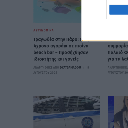
ΑΣΤΥΝΟΜΙΚΆ
ΑΣΤΥΝΟΜΙΚΆ
Τραγωδία στην Πάρο: Νεκρό
Νέα σύλλ
4χρονο αγοράκι σε πισίνα
συμμορία
beach bar – Προσήχθησαν
Παλαιό Φ
ιδιοκτήτης και γονείς
για τα λ
ΑΝΑΡΤΗΘΗΚΕ ΑΠΟ
DKATSAMADOU
8
ΑΝΑΡΤΗΘΗΚΕ 
ΑΥΓΟΎΣΤΟΥ 2026
ΑΥΓΟΎΣΤΟΥ 2