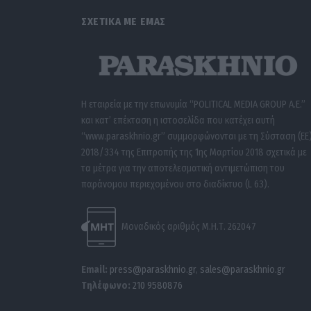
ΣΧΕΤΙΚΑ ΜΕ ΕΜΑΣ
Η εταιρεία με την επωνυμία “POLITICAL MEDIA GROUP A.E.”
και κατ’ επέκταση η ιστοσελίδα που κατέχει αυτή
“www.paraskhnio.gr” συμμορφώνονται με τη Σύσταση (ΕΕ
2018/334 της Επιτροπής της 1ης Μαρτίου 2018 σχετικά με
τα μέτρα για την αποτελεσματική αντιμετώπιση του
παράνομου περιεχομένου στο διαδίκτυο (L 63).
Μοναδικός αριθμός Μ.Η.Τ. 262047
Email:
press@paraskhnio.gr
,
sales@paraskhnio.gr
Τηλέφωνο:
210 9580876