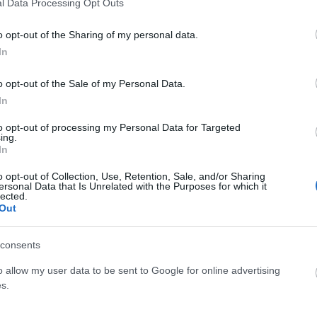
l Data Processing Opt Outs
ΡΟ
ΕΠΌΜΕΝΟ ΆΡΘΡΟ
ης
Διόδια Αφιδνών: Ταλαιπωρία για τους οδηγούς
o opt-out of the Sharing of my personal data.
ης
με μετρημένα στα… δάκτυλα ανοικτά ταμεία
In
ής
o opt-out of the Sale of my Personal Data.
In
to opt-out of processing my Personal Data for Targeted
ing.
In
o opt-out of Collection, Use, Retention, Sale, and/or Sharing
ersonal Data that Is Unrelated with the Purposes for which it
lected.
Out
consents
o allow my user data to be sent to Google for online advertising
s.