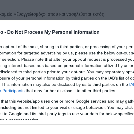
ομείο «Ευαγγελισμός», όπου και νοσηλεύεται εκτός
o -
Do Not Process My Personal Information
οι οποίες εντόπισαν και περισυνέλεξαν δύο κάλυκες,
ς του επεισοδίου.
to opt-out of the sale, sharing to third parties, or processing of your per
formation for targeted advertising by us, please use the below opt-out s
r selection. Please note that after your opt-out request is processed y
νο ως τον φερόμενο δράστη της επίθεσης και συνεχίζουν
eing interest-based ads based on personal information utilized by us or
ή του.
disclosed to third parties prior to your opt-out. You may separately opt-
losure of your personal information by third parties on the IAB’s list of
. This information may also be disclosed by us to third parties on the
IA
Participants
that may further disclose it to other third parties.
 that this website/app uses one or more Google services and may gath
including but not limited to your visit or usage behaviour. You may click 
 to Google and its third-party tags to use your data for below specifi
Facebook
Twitter
Pinterest
LinkedIn
Tumblr
Email
ogle consent section.