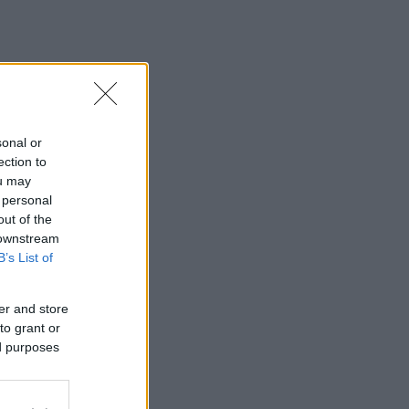
sonal or
ection to
ou may
 personal
out of the
 downstream
B’s List of
er and store
to grant or
ed purposes