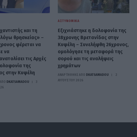
ΑΣΤΥΝΟΜΙΚΆ
ιχαντιστής και τη
Εξιχνιάστηκε η δολοφονία της
λόγω θρησκείας» –
38χρονης Βρετανίδας στην
χρονος φέρεται να
Κυψέλη – Συνελήφθη 26χρονος,
ε να
ομολόγησε τη μεταφορά της
νατολίσει τις Αρχές
σορού και τις αναλήψεις
δολοφονία της
χρημάτων
ας στην Κυψέλη
ΑΝΑΡΤΗΘΗΚΕ ΑΠΟ
DKATSAMADOU
2
ΑΥΓΟΎΣΤΟΥ 2026
ΑΠΟ
DKATSAMADOU
3
026