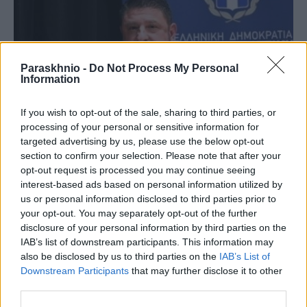
Paraskhnio -
Do Not Process My Personal
Information
If you wish to opt-out of the sale, sharing to third parties, or
processing of your personal or sensitive information for
targeted advertising by us, please use the below opt-out
section to confirm your selection. Please note that after your
opt-out request is processed you may continue seeing
interest-based ads based on personal information utilized by
ΑΥΤΟΔΙΟΊΚΗΣΗ
us or personal information disclosed to third parties prior to
Νίκος Χαρδαλιάς: «Μηδενική ανοχή και σε νομικό
your opt-out. You may separately opt-out of the further
επίπεδο για τους υπαίτιους της πυρκαγιάς στη Δυτική
disclosure of your personal information by third parties on the
Αττική»
IAB’s list of downstream participants. This information may
also be disclosed by us to third parties on the
IAB’s List of
ΑΝΑΡΤΗΘΗΚΕ ΑΠΟ
ΓΙΆΝΝΗΣ ΚΟΝΤΟΓΕΏΡΓΟΣ
5 ΑΥΓΟΎΣΤΟΥ 2026
Downstream Participants
that may further disclose it to other
third parties.