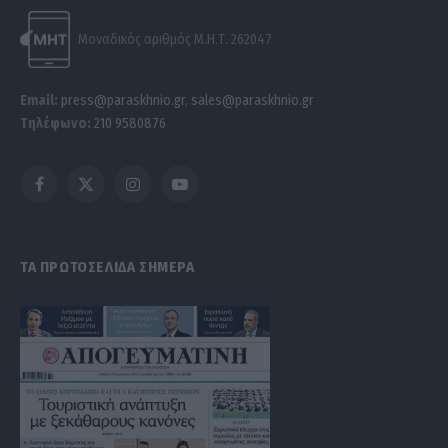
Μοναδικός αριθμός Μ.Η.Τ. 262047
Email:
press@paraskhnio.gr
,
sales@paraskhnio.gr
Τηλέφωνο:
210 9580876
Facebook
X
Instagram
YouTube
(Twitter)
ΤΑ ΠΡΩΤΟΣΕΛΙΔΑ ΣΗΜΕΡΑ