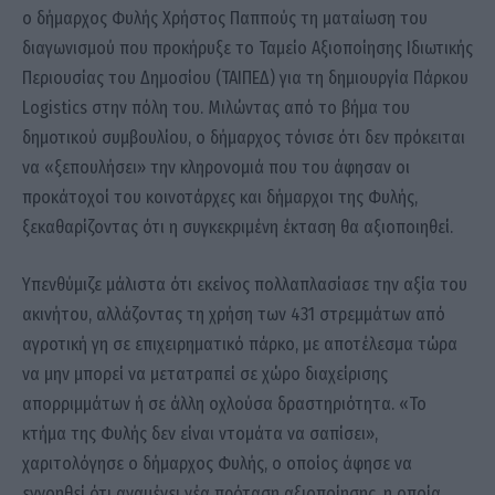
ο δήμαρχος Φυλής Χρήστος Παππούς τη ματαίωση του
διαγωνισμού που προκήρυξε το Ταμείο Αξιοποίησης Ιδιωτικής
Περιουσίας του Δημοσίου (ΤΑΙΠΕΔ) για τη δημιουργία Πάρκου
Logistics στην πόλη του. Μιλώντας από το βήμα του
δημοτικού συμβουλίου, ο δήμαρχος τόνισε ότι δεν πρόκειται
να «ξεπουλήσει» την κληρονομιά που του άφησαν οι
προκάτοχοί του κοινοτάρχες και δήμαρχοι της Φυλής,
ξεκαθαρίζοντας ότι η συγκεκριμένη έκταση θα αξιοποιηθεί.
Υπενθύμιζε μάλιστα ότι εκείνος πολλαπλασίασε την αξία του
ακινήτου, αλλάζοντας τη χρήση των 431 στρεμμάτων από
αγροτική γη σε επιχειρηματικό πάρκο, με αποτέλεσμα τώρα
να μην μπορεί να μετατραπεί σε χώρο διαχείρισης
απορριμμάτων ή σε άλλη οχλούσα δραστηριότητα. «Το
κτήμα της Φυλής δεν είναι ντομάτα να σαπίσει»,
χαριτολόγησε ο δήμαρχος Φυλής, ο οποίος άφησε να
εννοηθεί ότι αναμένει νέα πρόταση αξιοποίησης, η οποία