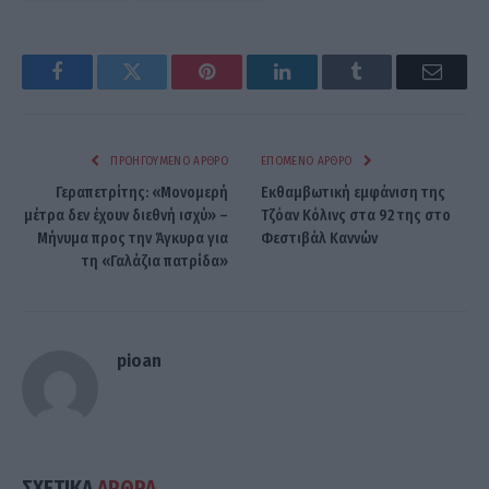
Facebook
Twitter
Pinterest
LinkedIn
Tumblr
Email
ΠΡΟΗΓΟΎΜΕΝΟ ΆΡΘΡΟ
ΕΠΌΜΕΝΟ ΆΡΘΡΟ
Γεραπετρίτης: «Μονομερή
Εκθαμβωτική εμφάνιση της
μέτρα δεν έχουν διεθνή ισχύ» –
Τζόαν Κόλινς στα 92 της στο
Μήνυμα προς την Άγκυρα για
Φεστιβάλ Καννών
τη «Γαλάζια πατρίδα»
pioan
ΣΧΕΤΙΚΑ
ΑΡΘΡΑ