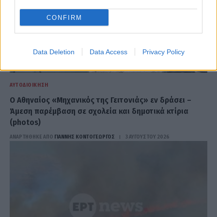
CONFIRM
Data Deletion
Data Access
Privacy Policy
ΑΥΤΟΔΙΟΊΚΗΣΗ
Ο Αθηναίος «Μηχανικός της Γειτονιάς» εν δράσει –
Άμεση παρέμβαση σε σχολεία και δημοτικά κτίρια
(photos)
ΑΝΑΡΤΗΘΗΚΕ ΑΠΟ
ΓΙΆΝΝΗΣ ΚΟΝΤΟΓΕΏΡΓΟΣ
3 ΑΥΓΟΎΣΤΟΥ 2026