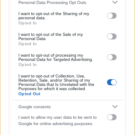
Please note that this website/app uses one or more Google
Personal Data Processing Opt Outs
services and may gather and store information including but
not limited to your visit or usage behaviour. You may click to
I want to opt-out of the Sharing of my
personal data.
grant or deny consent to Google and its third-party tags to
Opted In
use your data for below specified purposes in below Google
consent section.
I want to opt-out of the Sale of my
Personal Data.
Opted In
I want to opt-out of processing my
Personal Data for Targeted Advertising.
Opted In
ΑΥΤΟΔΙΟΊΚΗΣΗ
I want to opt-out of Collection, Use,
43 σχολικές αυλές του Δήμου Αθηναίων γίνονται πιο
Retention, Sale, and/or Sharing of my
Personal Data that Is Unrelated with the
πράσινες και πιο δροσερές (photos)
Purposes for which it was collected.
Opted Out
ΑΝΑΡΤΗΘΗΚΕ ΑΠΟ
ΓΙΆΝΝΗΣ ΚΟΝΤΟΓΕΏΡΓΟΣ
5 ΑΥΓΟΎΣΤΟΥ 2026
Google consents
I want to allow my user data to be sent to
Google for online advertising purposes.