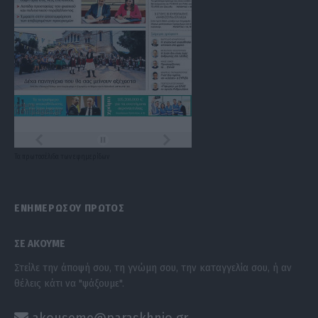
Τα
πρωτοσέλιδα
των
εφημερίδων
ΕΝΗΜΕΡΩΣΟΥ ΠΡΩΤΟΣ
ΣΕ ΑΚΟΥΜΕ
Στείλε την άποψή σου, τη γνώμη σου, την καταγγελία σου, ή αν
θέλεις κάτι να "ψάξουμε".
akouseme@paraskhnio.gr