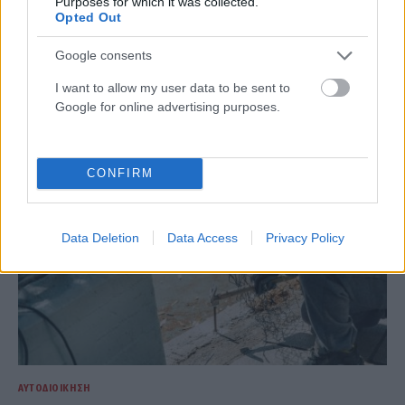
Purposes for which it was collected.
Opted Out
ΑΥΤΟΔΙΟΊΚΗΣΗ
Google consents
43 σχολικές αυλές του Δήμου Αθηναίων γίνονται πιο
πράσινες και πιο δροσερές (photos)
I want to allow my user data to be sent to
Google for online advertising purposes.
ΑΝΑΡΤΗΘΗΚΕ ΑΠΟ
ΓΙΆΝΝΗΣ ΚΟΝΤΟΓΕΏΡΓΟΣ
5 ΑΥΓΟΎΣΤΟΥ 2026
CONFIRM
Data Deletion
Data Access
Privacy Policy
ΑΥΤΟΔΙΟΊΚΗΣΗ