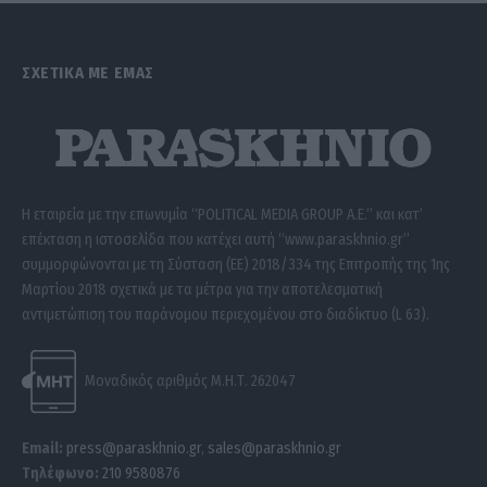
ΣΧΕΤΙΚΑ ΜΕ ΕΜΑΣ
Η εταιρεία με την επωνυμία “POLITICAL MEDIA GROUP A.E.” και κατ’
επέκταση η ιστοσελίδα που κατέχει αυτή “www.paraskhnio.gr”
συμμορφώνονται με τη Σύσταση (ΕΕ) 2018/334 της Επιτροπής της 1ης
Μαρτίου 2018 σχετικά με τα μέτρα για την αποτελεσματική
αντιμετώπιση του παράνομου περιεχομένου στο διαδίκτυο (L 63).
Μοναδικός αριθμός Μ.Η.Τ. 262047
Email:
press@paraskhnio.gr
,
sales@paraskhnio.gr
Τηλέφωνο:
210 9580876