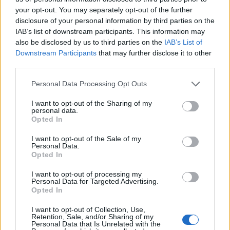
your opt-out. You may separately opt-out of the further
disclosure of your personal information by third parties on the
IAB’s list of downstream participants. This information may
ΑΥΤΟΔΙΟΊΚΗΣΗ
also be disclosed by us to third parties on the
IAB’s List of
Downstream Participants
that may further disclose it to other
Νίκος Χαρδαλιάς: «Μηδενική ανοχή και σε νομικό
third parties.
επίπεδο για τους υπαίτιους της πυρκαγιάς στη Δυτική
Αττική»
Please note that this website/app uses one or more Google
Personal Data Processing Opt Outs
services and may gather and store information including but
ΑΝΑΡΤΗΘΗΚΕ ΑΠΟ
ΓΙΆΝΝΗΣ ΚΟΝΤΟΓΕΏΡΓΟΣ
5 ΑΥΓΟΎΣΤΟΥ 2026
not limited to your visit or usage behaviour. You may click to
I want to opt-out of the Sharing of my
personal data.
grant or deny consent to Google and its third-party tags to
Opted In
use your data for below specified purposes in below Google
consent section.
I want to opt-out of the Sale of my
Personal Data.
Opted In
I want to opt-out of processing my
Personal Data for Targeted Advertising.
Opted In
I want to opt-out of Collection, Use,
Retention, Sale, and/or Sharing of my
Personal Data that Is Unrelated with the