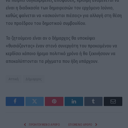
να παίρνει συγκεκριμένες αποφάσεις. Κρίσιμη αναμένεται να
είναι η διαδικασία των δημαιρεσιών τον ερχόμενο Ιούνιο,
καθώς φαίνεται να «ασκούνται πιέσεις» για αλλαγή στη θέση
του προέδρου του δημοτικού συμβουλίου.
Το ζητούμενο είναι αν ο δήμαρχος θα υποκύψει
«θυσιάζοντας» έναν στενό συνεργάτη του προκειμένου να
κερδίσει κάποιο ήρεμο πολιτικό χρόνο ή θα ξεκινήσουν να
αποκαλύπτονται τα ρήγματα που ήδη υπάρχουν.
Αττική
Δήμαρχος
Facebook
Twitter
Pinterest
LinkedIn
Tumblr
Email
ΠΡΟΗΓΟΎΜΕΝΟ ΆΡΘΡΟ
ΕΠΌΜΕΝΟ ΆΡΘΡΟ