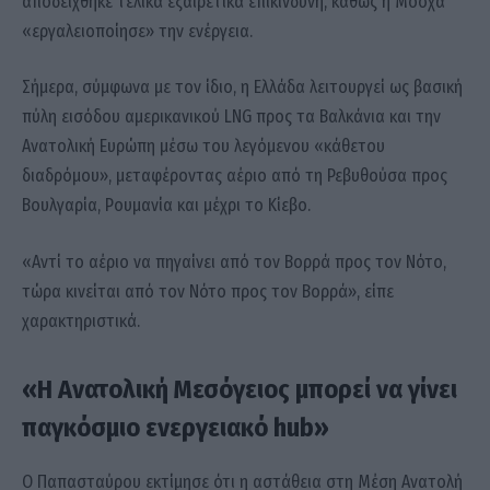
αποδείχθηκε τελικά εξαιρετικά επικίνδυνη, καθώς η Μόσχα
«εργαλειοποίησε» την ενέργεια.
Σήμερα, σύμφωνα με τον ίδιο, η Ελλάδα λειτουργεί ως βασική
πύλη εισόδου αμερικανικού LNG προς τα Βαλκάνια και την
Ανατολική Ευρώπη μέσω του λεγόμενου «κάθετου
διαδρόμου», μεταφέροντας αέριο από τη Ρεβυθούσα προς
Βουλγαρία, Ρουμανία και μέχρι το Κίεβο.
«Αντί το αέριο να πηγαίνει από τον Βορρά προς τον Νότο,
τώρα κινείται από τον Νότο προς τον Βορρά», είπε
χαρακτηριστικά.
«Η Ανατολική Μεσόγειος μπορεί να γίνει
παγκόσμιο ενεργειακό hub»
Ο Παπασταύρου εκτίμησε ότι η αστάθεια στη Μέση Ανατολή