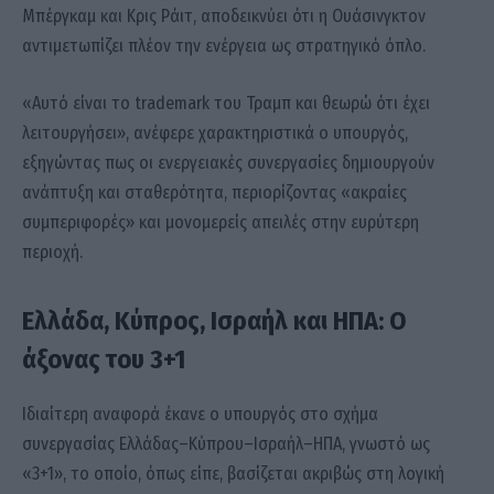
Μπέργκαμ και Κρις Ράιτ, αποδεικνύει ότι η Ουάσινγκτον
αντιμετωπίζει πλέον την ενέργεια ως στρατηγικό όπλο.
«Αυτό είναι το trademark του Τραμπ και θεωρώ ότι έχει
λειτουργήσει», ανέφερε χαρακτηριστικά ο υπουργός,
εξηγώντας πως οι ενεργειακές συνεργασίες δημιουργούν
ανάπτυξη και σταθερότητα, περιορίζοντας «ακραίες
συμπεριφορές» και μονομερείς απειλές στην ευρύτερη
περιοχή.
Ελλάδα, Κύπρος, Ισραήλ και ΗΠΑ: Ο
άξονας του 3+1
Ιδιαίτερη αναφορά έκανε ο υπουργός στο σχήμα
συνεργασίας Ελλάδας–Κύπρου–Ισραήλ–ΗΠΑ, γνωστό ως
«3+1», το οποίο, όπως είπε, βασίζεται ακριβώς στη λογική