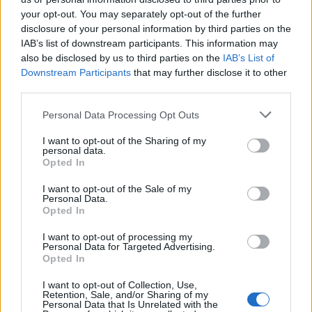
«Η ενέργεια, μαζί με την αμυντική συνεργασία, είναι πλέον οι
your opt-out. You may separately opt-out of the further
δύο βασικοί πυλώνες των σχέσεων Ελλάδας και ΗΠΑ»,
disclosure of your personal information by third parties on the
IAB’s list of downstream participants. This information may
δήλωσε, προσθέτοντας ότι η αμερικανική κυβέρνηση βλέπει
also be disclosed by us to third parties on the
IAB’s List of
την Ελλάδα ως στρατηγικό εταίρο με αυξανόμενο
Downstream Participants
that may further disclose it to other
γεωπολιτικό βάρος.
third parties.
Please note that this website/app uses one or more Google
Personal Data Processing Opt Outs
services and may gather and store information including but
Truth Social
ανάρτηση
Ντόναλντ Τραμπ
not limited to your visit or usage behaviour. You may click to
I want to opt-out of the Sharing of my
Σταύρος Παπασταύρου
personal data.
grant or deny consent to Google and its third-party tags to
Opted In
use your data for below specified purposes in below Google
consent section.
I want to opt-out of the Sale of my
Personal Data.
Opted In
Facebook
Twitter
Pinterest
LinkedIn
Tumblr
Email
I want to opt-out of processing my
Personal Data for Targeted Advertising.
Opted In
ΠΡΟΗΓΟΎΜΕΝΟ ΆΡΘΡΟ
ΕΠΌΜΕΝΟ ΆΡΘΡΟ
ΑΣΠΙΔΑ: Το ελληνικό political
Κοινωνικός Τουρισμός 2026-
I want to opt-out of Collection, Use,
thriller των ’60s που άνοιξε
2027: Λήγει σήμερα η
Retention, Sale, and/or Sharing of my
Personal Data that Is Unrelated with the
τον δρόμο για τη Χούντα
προθεσμία για ενστάσεις –