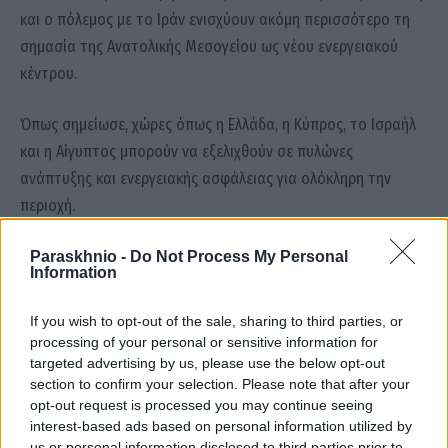
και ο πόλεμος με το Ιράν ενισχύουν ακόμη περισσότερο τη
σημασία της Ανατολικής Μεσογείου ως νέου ενεργειακού
κέντρου.
Όπως σημείωσε, χώρες όπως η Ελλάδα, η Κύπρος, το Ισραήλ
και η Αίγυπτος μπορούν να εξελιχθούν σε πυλώνες
ανάπτυξης και ενεργειακής ασφάλειας για ολόκληρη την
περιοχή.
Paraskhnio -
Do Not Process My Personal
«Η Ελλάδα και οι ΗΠΑ είναι πιο κοντά
Information
από ποτέ»
If you wish to opt-out of the sale, sharing to third parties, or
processing of your personal or sensitive information for
Κλείνοντας, ο Έλληνας υπουργός υπογράμμισε ότι οι σχέσεις
targeted advertising by us, please use the below opt-out
Αθήνας–Ουάσινγκτον βρίσκονται στο υψηλότερο επίπεδο
section to confirm your selection. Please note that after your
opt-out request is processed you may continue seeing
των τελευταίων δεκαετιών.
interest-based ads based on personal information utilized by
us or personal information disclosed to third parties prior to