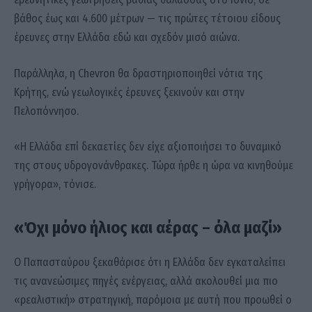
βάθος έως και 4.600 μέτρων — τις πρώτες τέτοιου είδους
έρευνες στην Ελλάδα εδώ και σχεδόν μισό αιώνα.
Παράλληλα, η Chevron θα δραστηριοποιηθεί νότια της
Κρήτης, ενώ γεωλογικές έρευνες ξεκινούν και στην
Πελοπόννησο.
«Η Ελλάδα επί δεκαετίες δεν είχε αξιοποιήσει το δυναμικό
της στους υδρογονάνθρακες. Τώρα ήρθε η ώρα να κινηθούμε
γρήγορα», τόνισε.
«Όχι μόνο ήλιος και αέρας – όλα μαζί»
Ο Παπασταύρου ξεκαθάρισε ότι η Ελλάδα δεν εγκαταλείπει
τις ανανεώσιμες πηγές ενέργειας, αλλά ακολουθεί μια πιο
«ρεαλιστική» στρατηγική, παρόμοια με αυτή που προωθεί ο