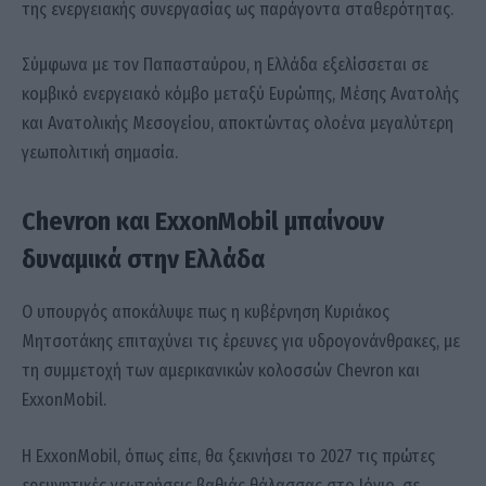
της ενεργειακής συνεργασίας ως παράγοντα σταθερότητας.
Σύμφωνα με τον Παπασταύρου, η Ελλάδα εξελίσσεται σε
κομβικό ενεργειακό κόμβο μεταξύ Ευρώπης, Μέσης Ανατολής
και Ανατολικής Μεσογείου, αποκτώντας ολοένα μεγαλύτερη
γεωπολιτική σημασία.
Chevron και ExxonMobil μπαίνουν
δυναμικά στην Ελλάδα
Ο υπουργός αποκάλυψε πως η κυβέρνηση Κυριάκος
Μητσοτάκης επιταχύνει τις έρευνες για υδρογονάνθρακες, με
τη συμμετοχή των αμερικανικών κολοσσών Chevron και
ExxonMobil.
Η ExxonMobil, όπως είπε, θα ξεκινήσει το 2027 τις πρώτες
ερευνητικές γεωτρήσεις βαθιάς θάλασσας στο Ιόνιο, σε