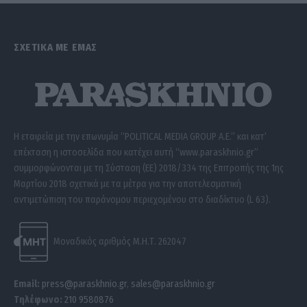
ΣΧΕΤΙΚΑ ΜΕ ΕΜΑΣ
Η εταιρεία με την επωνυμία “POLITICAL MEDIA GROUP A.E.” και κατ’
επέκταση η ιστοσελίδα που κατέχει αυτή “www.paraskhnio.gr”
συμμορφώνονται με τη Σύσταση (ΕΕ) 2018/334 της Επιτροπής της 1ης
Μαρτίου 2018 σχετικά με τα μέτρα για την αποτελεσματική
αντιμετώπιση του παράνομου περιεχομένου στο διαδίκτυο (L 63).
Μοναδικός αριθμός Μ.Η.Τ. 262047
Email:
press@paraskhnio.gr
,
sales@paraskhnio.gr
Τηλέφωνο:
210 9580876