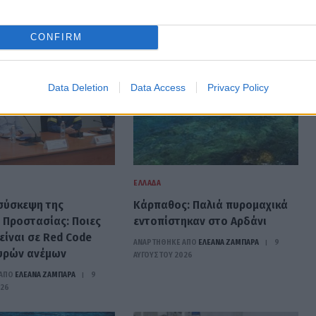
CONFIRM
Data Deletion
Data Access
Privacy Policy
ΕΛΛΆΔΑ
σύσκεψη της
Κάρπαθος: Παλιά πυρομαχικά
ς Προστασίας: Ποιες
εντοπίστηκαν στο Αρδάνι
είναι σε Red Code
ΑΝΑΡΤΗΘΗΚΕ ΑΠΟ
ΕΛΕΑΝΑ ΖΑΜΠΑΡΑ
9
υρών ανέμων
ΑΥΓΟΎΣΤΟΥ 2026
ΑΠΟ
ΕΛΕΑΝΑ ΖΑΜΠΑΡΑ
9
026