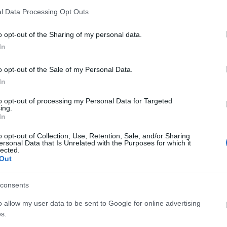
l Data Processing Opt Outs
o opt-out of the Sharing of my personal data.
In
Facebook
Twitter
Pinterest
LinkedIn
Tumblr
Email
o opt-out of the Sale of my Personal Data.
In
ΡΟ
ΕΠΌΜΕΝΟ ΆΡΘΡΟ
να
Αποφυλακίστηκε με όρους ο αρχηγός της 17
to opt-out of processing my Personal Data for Targeted
ing.
το
Νοέμβρη, Αλέξανδρος Γιωτόπουλο
In
o)
o opt-out of Collection, Use, Retention, Sale, and/or Sharing
ersonal Data that Is Unrelated with the Purposes for which it
lected.
Out
consents
o allow my user data to be sent to Google for online advertising
s.