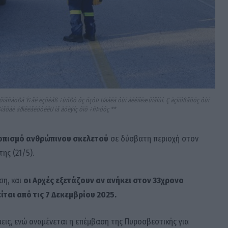
ôïãñáößá Ý÷åé ëçöèåß ÷ùñßò ôç ñçôÞ Üäåéá ôùí åéêïíéæüìåíùí. Ç äçìïóßåõóç ôùí
åôáé áðïêëåéóôéêÜ ìå åõèýíç ôïõ ÷ñÞóôç **
οπισμό ανθρώπινου σκελετού
σε δύσβατη περιοχή στον
ης (21/5).
ση, και
οι Αρχές εξετάζουν αν ανήκει στον 33χρονο
ίται από τις 7 Δεκεμβρίου 2025.
εις, ενώ αναμένεται η επέμβαση της Πυροσβεστικής για