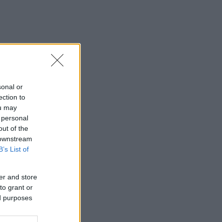
sonal or
ection to
ou may
 personal
out of the
 downstream
B’s List of
er and store
to grant or
ed purposes