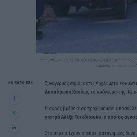
***** ÐÑÏÓÏ×Ç - ÓÇÌÅÉÙÓÇ ÃÉÁ ÔÏÍ ÁÑ×ÉÓÕÍÔÁÊÔÇ **** ** Ç öù
÷áñáêôçñéóôéêþí ôïõò ãßí
Συναγερμός σήμανε στις Αρχές μετά τον
εντ
ΚΟΙΝΟΠΟΊΗΣΗ
Αποκόρωνα Χανίων
, το απόγευμα της Πέμπτ
Η σορός βρέθηκε σε προχωρημένη αποσύνθε
γιατρό Αλέξη Τσικόπουλο, ο οποίος αγνοε
Στο σημείο έχουν σπεύσει αστυνομικές δυνάμ