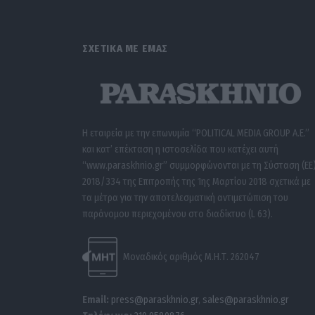
ΣΧΕΤΙΚΑ ΜΕ ΕΜΑΣ
Η εταιρεία με την επωνυμία “POLITICAL MEDIA GROUP A.E.”
και κατ’ επέκταση η ιστοσελίδα που κατέχει αυτή
“www.paraskhnio.gr” συμμορφώνονται με τη Σύσταση (ΕΕ
2018/334 της Επιτροπής της 1ης Μαρτίου 2018 σχετικά με
τα μέτρα για την αποτελεσματική αντιμετώπιση του
παράνομου περιεχομένου στο διαδίκτυο (L 63).
Μοναδικός αριθμός Μ.Η.Τ. 262047
Email:
press@paraskhnio.gr
,
sales@paraskhnio.gr