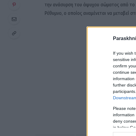
την ανάσυρση του άψυχου σώματος από το σ
Ρέθυμνο, ο οποίος αναμένεται να μεταβεί στ
Paraskhni
If you wish 
sensitive in
confirm you
continue se
information 
further disc
participants
Downstream 
Please note
information 
deny consent
in below Go