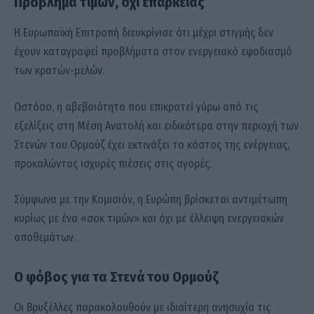
Πρόβλημα τιμών, όχι επάρκειας
Η Ευρωπαϊκή Επιτροπή διευκρίνισε ότι μέχρι στιγμής δεν
έχουν καταγραφεί προβλήματα στον ενεργειακό εφοδιασμό
των κρατών-μελών.
Ωστόσο, η αβεβαιότητα που επικρατεί γύρω από τις
εξελίξεις στη Μέση Ανατολή και ειδικότερα στην περιοχή των
Στενών του Ορμούζ έχει εκτινάξει το κόστος της ενέργειας,
προκαλώντας ισχυρές πιέσεις στις αγορές.
Σύμφωνα με την Κομισιόν, η Ευρώπη βρίσκεται αντιμέτωπη
κυρίως με ένα «σοκ τιμών» και όχι με έλλειψη ενεργειακών
αποθεμάτων.
Ο φόβος για τα Στενά του Ορμούζ
Οι Βρυξέλλες παρακολουθούν με ιδιαίτερη ανησυχία τις