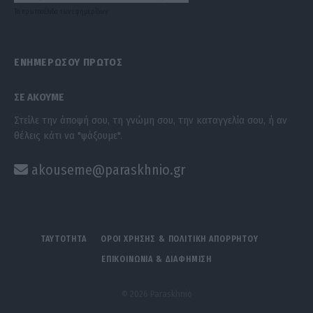
Τα
πρωτοσέλιδα
των
εφημερίδων
ΕΝΗΜΕΡΩΣΟΥ ΠΡΩΤΟΣ
ΣΕ ΑΚΟΥΜΕ
Στείλε την άποψή σου, τη γνώμη σου, την καταγγελία σου, ή αν
θέλεις κάτι να "ψάξουμε".
akouseme@paraskhnio.gr
ΤΑΥΤΟΤΗΤΑ
ΟΡΟΙ ΧΡΗΣΗΣ & ΠΟΛΙΤΙΚΗ ΑΠΟΡΡΗΤΟΥ
ΕΠΙΚΟΙΝΩΝΙΑ & ΔΙΑΦΗΜΙΣΗ
© 2026 Paraskhnio