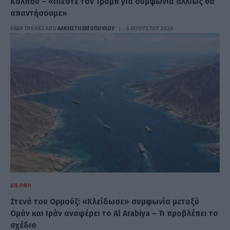
Κόλπου – «Πιέστε τον Τραμπ για συμφωνία αλλιώς θα
απαντήσουμε»
ΑΝΑΡΤΗΘΗΚΕ ΑΠΟ
ΆΛΚΗΣΤΗ ΓΑΤΟΠΟΎΛΟΥ
6 ΑΥΓΟΎΣΤΟΥ 2026
ΔΙΕΘΝΉ
Στενά του Ορμούζ: «Κλείδωσε» συμφωνία μεταξύ
Ομάν και Ιράν αναφέρει το Al Arabiya – Τι προβλέπει το
σχέδιο