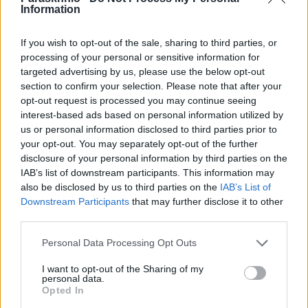
Information
If you wish to opt-out of the sale, sharing to third parties, or
processing of your personal or sensitive information for
ΔΙΕΘΝΉ
targeted advertising by us, please use the below opt-out
section to confirm your selection. Please note that after your
Συρία: Έκρηξη βόμβας σε μίνι λεωφορείο –
opt-out request is processed you may continue seeing
Τουλάχιστον 2 νεκροί, αρκετοί τραυματίες (video)
interest-based ads based on personal information utilized by
ΑΝΑΡΤΗΘΗΚΕ ΑΠΟ
ΆΛΚΗΣΤΗ ΓΑΤΟΠΟΎΛΟΥ
6 ΑΥΓΟΎΣΤΟΥ 2026
us or personal information disclosed to third parties prior to
your opt-out. You may separately opt-out of the further
disclosure of your personal information by third parties on the
IAB’s list of downstream participants. This information may
also be disclosed by us to third parties on the
IAB’s List of
Downstream Participants
that may further disclose it to other
third parties.
Please note that this website/app uses one or more Google
Personal Data Processing Opt Outs
services and may gather and store information including but
not limited to your visit or usage behaviour. You may click to
I want to opt-out of the Sharing of my
personal data.
grant or deny consent to Google and its third-party tags to
Opted In
use your data for below specified purposes in below Google