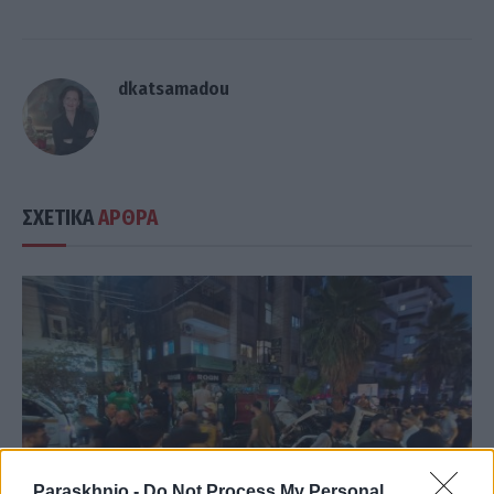
dkatsamadou
ΣΧΕΤΙΚΑ
ΑΡΘΡΑ
Paraskhnio -
Do Not Process My Personal