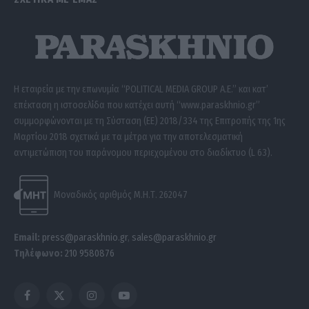
Η εταιρεία με την επωνυμία “POLITICAL MEDIA GROUP A.E.” και κατ’
επέκταση η ιστοσελίδα που κατέχει αυτή “www.paraskhnio.gr”
συμμορφώνονται με τη Σύσταση (ΕΕ) 2018/334 της Επιτροπής της 1ης
Μαρτίου 2018 σχετικά με τα μέτρα για την αποτελεσματική
αντιμετώπιση του παράνομου περιεχομένου στο διαδίκτυο (L 63).
Μοναδικός αριθμός Μ.Η.Τ. 262047
Email:
press@paraskhnio.gr
,
sales@paraskhnio.gr
Τηλέφωνο:
210 9580876
Facebook
X
Instagram
YouTube