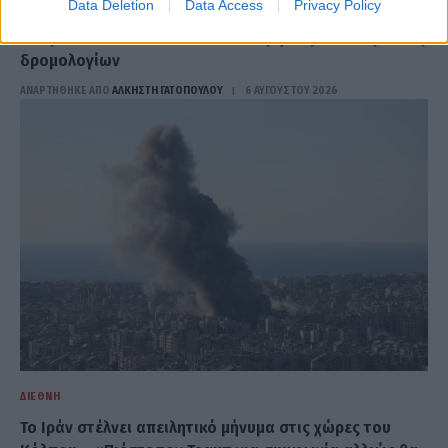
Data Deletion
Data Access
Privacy Policy
Χάος στα τρένα της Αγγλίας: Εκτεταμένο μπλακ άουτ
«παραλύει» το δίκτυο – Καθυστερήσεις και ακυρώσεις
δρομολογίων
ΑΝΑΡΤΗΘΗΚΕ ΑΠΟ
ΆΛΚΗΣΤΗ ΓΑΤΟΠΟΎΛΟΥ
6 ΑΥΓΟΎΣΤΟΥ 2026
ΔΙΕΘΝΉ
Το Ιράν στέλνει απειλητικό μήνυμα στις χώρες του