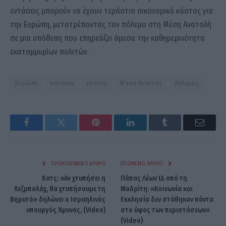
εντάσεις μπορούν να έχουν τεράστιο οικονομικό κόστος για
την Ευρώπη, μετατρέποντας τον πόλεμο στη Μέση Ανατολή
σε μια υπόθεση που επηρεάζει άμεσα την καθημερινότητα
εκατομμυρίων πολιτών.
Ευρώπη
καύσιμα
κόστος
Μ'εση Ανατολή
Πόλεμος
Facebook
Twitter
Pinterest
LinkedIn
Tumblr
Email
ΠΡΟΗΓΟΎΜΕΝΟ ΆΡΘΡΟ
ΕΠΌΜΕΝΟ ΆΡΘΡΟ
Κατς: «Αν χτυπήσει η
Πάπας Λέων ΙΔ΄ από τη
Χεζμπολάχ, θα χτυπήσουμε τη
Μαδρίτη: «Κοινωνία και
Βηρυτό» δηλώνει ο Ισραηλινός
Εκκλησία δεν στάθηκαν πάντα
υπουργός Άμυνας, (Video)
στο ύψος των περιστάσεων»
(Video)