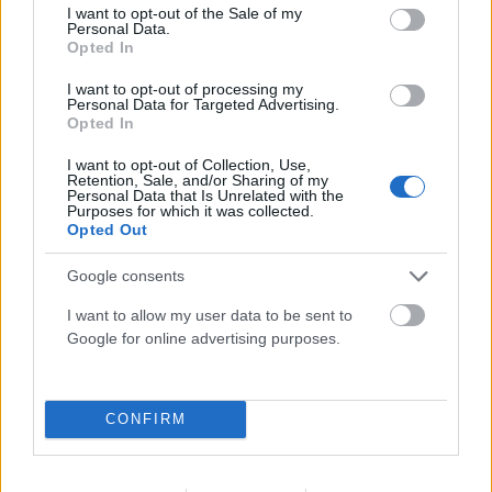
consent section.
I want to opt-out of the Sale of my
Personal Data.
Opted In
ΔΙΕΘΝΉ
Σύγκρουση τραμ στη Γερμανία: Τουλάχιστον 25
I want to opt-out of processing my
τραυματίες, σε κρίσιμη κατάσταση οι 3
Personal Data for Targeted Advertising.
Opted In
ΑΝΑΡΤΗΘΗΚΕ ΑΠΟ
ΆΛΚΗΣΤΗ ΓΑΤΟΠΟΎΛΟΥ
6 ΑΥΓΟΎΣΤΟΥ 2026
I want to opt-out of Collection, Use,
Retention, Sale, and/or Sharing of my
Personal Data that Is Unrelated with the
Purposes for which it was collected.
Opted Out
Google consents
I want to allow my user data to be sent to
Google for online advertising purposes.
CONFIRM
ΔΙΕΘΝΉ