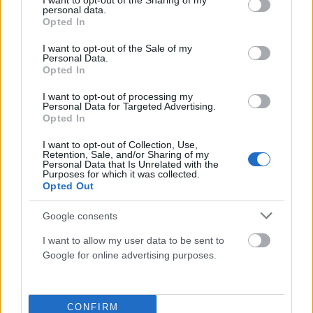
not limited to your visit or usage behaviour. You may click to
I want to opt-out of the Sharing of my
personal data.
grant or deny consent to Google and its third-party tags to
Opted In
use your data for below specified purposes in below Google
consent section.
I want to opt-out of the Sale of my
Personal Data.
Opted In
I want to opt-out of processing my
Personal Data for Targeted Advertising.
Opted In
I want to opt-out of Collection, Use,
Retention, Sale, and/or Sharing of my
ΖΏΔΙΑ
Personal Data that Is Unrelated with the
Purposes for which it was collected.
Τα 3 ζώδια που θα απογειωθούν το πρώτο 10ήμερο
Opted Out
του Αυγούστου
Google consents
ΑΝΑΡΤΗΘΗΚΕ ΑΠΟ
ΕΛΕΑΝΑ ΖΑΜΠΑΡΑ
25 ΙΟΥΛΊΟΥ 2026
I want to allow my user data to be sent to
Google for online advertising purposes.
CONFIRM