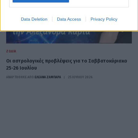
Data Deletion
Data Access
Privacy Policy
ΖΏΔΙΑ
Oι αστρολογικές προβλέψεις για το Σαββατοκύριακο
25-26 Ιουλίου
ΑΝΑΡΤΗΘΗΚΕ ΑΠΟ
ΕΛΕΑΝΑ ΖΑΜΠΑΡΑ
25 ΙΟΥΛΊΟΥ 2026