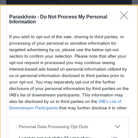
Paraskhnio -
Do Not Process My Personal
Information
If you wish to opt-out of the sale, sharing to third parties, or
processing of your personal or sensitive information for
targeted advertising by us, please use the below opt-out
section to confirm your selection. Please note that after your
opt-out request is processed you may continue seeing
interest-based ads based on personal information utilized by
us or personal information disclosed to third parties prior to
your opt-out. You may separately opt-out of the further
ΖΏΔΙΑ
disclosure of your personal information by third parties on the
IAB’s list of downstream participants. This information may
Τα 2 ζώδια που θα ζήσουν το πιο τυχερό
also be disclosed by us to third parties on the
IAB’s List of
Σαββατοκύριακο του Αυγούστου
Downstream Participants
that may further disclose it to other
ΑΝΑΡΤΗΘΗΚΕ ΑΠΟ
ΓΕΩΡΓΊΑ ΝΤΟΎΝΗ
1 ΑΥΓΟΎΣΤΟΥ 2026
third parties.
Please note that this website/app uses one or more Google
Personal Data Processing Opt Outs
services and may gather and store information including but