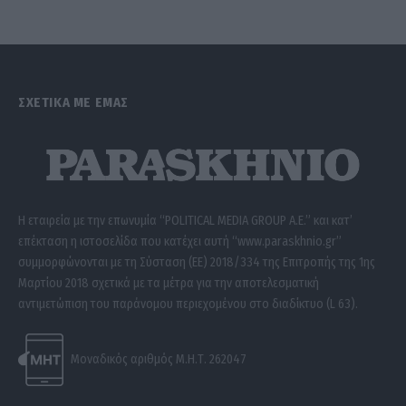
ΣΧΕΤΙΚΑ ΜΕ ΕΜΑΣ
Η εταιρεία με την επωνυμία “POLITICAL MEDIA GROUP A.E.” και κατ’
επέκταση η ιστοσελίδα που κατέχει αυτή “www.paraskhnio.gr”
συμμορφώνονται με τη Σύσταση (ΕΕ) 2018/334 της Επιτροπής της 1ης
Μαρτίου 2018 σχετικά με τα μέτρα για την αποτελεσματική
αντιμετώπιση του παράνομου περιεχομένου στο διαδίκτυο (L 63).
Μοναδικός αριθμός Μ.Η.Τ. 262047