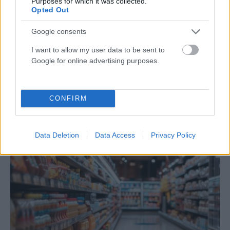
Purposes for which it was collected.
Opted Out
Google consents
I want to allow my user data to be sent to
Google for online advertising purposes.
ΕΛΛΆΔΑ
Νέο Χωροταξικό για τον Τουρισμό: Οι νέοι κανόνες για
CONFIRM
επενδύσεις, νησιά και προορισμούς υπό πίεση
ΑΝΑΡΤΗΘΗΚΕ ΑΠΟ
ΕΛΕΑΝΑ ΖΑΜΠΑΡΑ
8 ΑΥΓΟΎΣΤΟΥ 2026
Data Deletion
Data Access
Privacy Policy