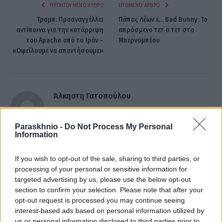
ΠΡΟΗΓΟΎΜΕΝΟ ΆΡΘΡΟ
ΕΠΌΜΕΝΟ ΆΡΘΡΟ
Τραμπ: Προαναγγέλλει
Πάπας Λέων x… Bad Bunny: Το
αντίποινα για την κατάρριψη
απρόσμενο τετ α τετ στο
του Apache από το Ιράν –
Μπερναμπέου
«Οφείλουμε να απαντήσουμε»
Άλκηστη Γατοπούλου
Paraskhnio -
Do Not Process My Personal
Information
ΣΧΕΤΙΚΑ
ΑΡΘΡΑ
If you wish to opt-out of the sale, sharing to third parties, or
processing of your personal or sensitive information for
targeted advertising by us, please use the below opt-out
section to confirm your selection. Please note that after your
opt-out request is processed you may continue seeing
interest-based ads based on personal information utilized by
us or personal information disclosed to third parties prior to