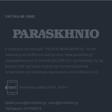
ΣΧΕΤΙΚΑ ΜΕ ΕΜΑΣ
Η εταιρεία με την επωνυμία “POLITICAL MEDIA GROUP A.E.” και κατ’
επέκταση η ιστοσελίδα που κατέχει αυτή “www.paraskhnio.gr”
συμμορφώνονται με τη Σύσταση (ΕΕ) 2018/334 της Επιτροπής της 1ης
Μαρτίου 2018 σχετικά με τα μέτρα για την αποτελεσματική
αντιμετώπιση του παράνομου περιεχομένου στο διαδίκτυο (L 63).
Μοναδικός αριθμός Μ.Η.Τ. 262047
Email:
press@paraskhnio.gr
,
sales@paraskhnio.gr
Τηλέφωνο:
210 9580876