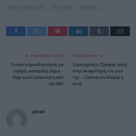
Θριάσιο Νοσοκομείο
Νοσοκομείο
υποδομές
Facebook
Twitter
Pinterest
LinkedIn
Tumblr
Email
ΠΡΟΗΓΟΎΜΕΝΟ ΆΡΘΡΟ
ΕΠΌΜΕΝΟ ΆΡΘΡΟ
Έκτακτη προειδοποίηση για
Συγκινημένη η Τζένιφερ Λόπεζ
ισχυρές καταιγίδες αύριο –
στην αποφοίτηση του γιου
Πορτοκαλί ειδοποίηση από
της – Ξέσπασε σε δάκρυα η
την ΕΜΥ
σταρ
pioan