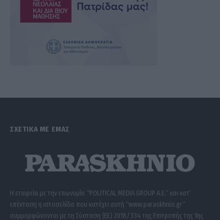
ΣΧΕΤΙΚΑ ΜΕ ΕΜΑΣ
Η εταιρεία με την επωνυμία “POLITICAL MEDIA GROUP A.E.” και κατ’
επέκταση η ιστοσελίδα που κατέχει αυτή “www.paraskhnio.gr”
συμμορφώνονται με τη Σύσταση (ΕΕ) 2018/334 της Επιτροπής της 1ης