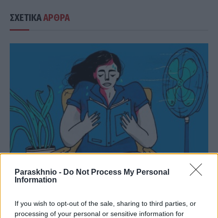
ΣΧΕΤΙΚΑ
ΑΡΘΡΑ
Paraskhnio -
Do Not Process My Personal
Information
ΥΓΕΊΑ - ΠΕΡΙΒΆΛΛΟΝ
Καλοκαίρι και γυναικεία υγεία: 5 προβλήματα που
If you wish to opt-out of the sale, sharing to third parties, or
εμφανίζονται συχνότερα
processing of your personal or sensitive information for