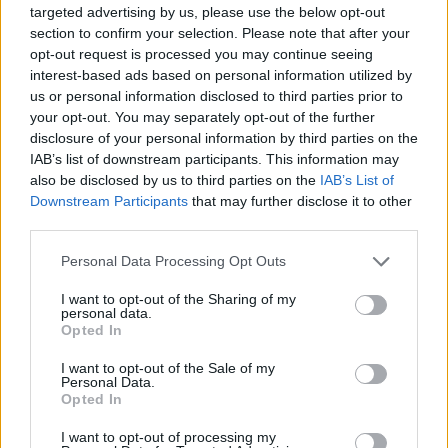
targeted advertising by us, please use the below opt-out
ΑΝΑΡΤΗΘΗΚΕ ΑΠΟ
ΣΤΈΛΛΑ ΛΊΤΑΙΝΑ
7 ΑΥΓΟΎΣΤΟΥ 2026
section to confirm your selection. Please note that after your
opt-out request is processed you may continue seeing
interest-based ads based on personal information utilized by
us or personal information disclosed to third parties prior to
your opt-out. You may separately opt-out of the further
disclosure of your personal information by third parties on the
IAB’s list of downstream participants. This information may
also be disclosed by us to third parties on the
IAB’s List of
Downstream Participants
that may further disclose it to other
third parties.
Please note that this website/app uses one or more Google
Personal Data Processing Opt Outs
services and may gather and store information including but
not limited to your visit or usage behaviour. You may click to
I want to opt-out of the Sharing of my
personal data.
grant or deny consent to Google and its third-party tags to
Opted In
ΥΓΕΊΑ - ΠΕΡΙΒΆΛΛΟΝ
use your data for below specified purposes in below Google
Καζακστάν: Η στιγμή που η Umit κάνει τα πρώτα της
consent section.
I want to opt-out of the Sale of my
βήματα στην ελευθερία (VIDEO)
Personal Data.
Opted In
ΑΝΑΡΤΗΘΗΚΕ ΑΠΟ
ΣΤΈΛΛΑ ΛΊΤΑΙΝΑ
7 ΑΥΓΟΎΣΤΟΥ 2026
I want to opt-out of processing my