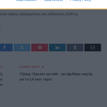
χραιμία αποτελούν την καλύτερη άμυνα απέναντι σε
ύουν κυρίως ηλικιωμένους και ευάλωτους πολίτες.
α
Facebook
Twitter
Pinterest
LinkedIn
Tumblr
Email
ΡΟ
ΕΠΌΜΕΝΟ ΆΡΘΡΟ
ές
Τζόκερ: Τζακ ποτ και πάλι – Δεν βρέθηκε νικητής
ων
για τα 1,9 εκατ. ευρώ
ών