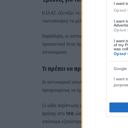
I want t
Opted 
Η ΕΛ.ΑΣ. εξετάζει το υλικό από κάμερες ασφα
ταυτοποιήσει τα μέλη της σπείρας και να δι
I want 
Advertis
Opted 
Παράλληλα, οι αστυνομικές αρχές απευθύνουν
I want t
προσεκτικοί όταν άγνωστα άτομα εμφανίζοντ
of my P
was col
αστυνομικού.
Opted 
Τι πρέπει να προσέχουν οι πολίτε
Google 
I want t
Οι αστυνομικοί υπενθυμίζουν ότι κανείς δεν 
purpose
προηγουμένως να έχει επιβεβαιώσει την ταυτ
Σε κάθε περίπτωση αμφιβολίας, οι πολίτες κ
Δράσης στο
100
, ώστε να διαπιστώνεται αν 
απόπειρα εξαπάτησης.