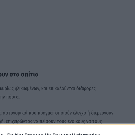
ουν στα σπίτια
 κυρίως ηλικιωμένων, και επικαλούνται διάφορες
την πόρτα.
ς αστυνομικοί που πραγματοποιούν έλεγχο ή διερευνούν
ή, επιχειρώντας να πείσουν τους ενοίκους να τους