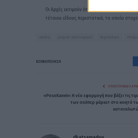
Οι Αρχές εκτιμούν ότι η ενημέρωση και η ψυ
τέτοιου είδους περιστατικά, τα οποία στοχε
απάτη
μαϊμού αστυνομικοί
Περιπολικό
σπείρ
ΚΟΙΝΟΠΟΊΗΣΗ
ΠΡΟΗΓΟΎΜΕΝΟ ΆΡΘ
«PosoKanei»: Η νέα εφαρμογή που βάζει τις τιμ
των σούπερ μάρκετ στο κινητό τ
καταναλωτ
dkatsamadou