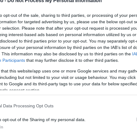
o -
Do Not Process My Personal Information
αγράφηκε σε κάμερα ασφαλείας στο Μαρκόπουλο και
to opt-out of the sale, sharing to third parties, or processing of your per
ονται να πλησιάζουν το σπίτι ηλικιωμένης γυναίκας και
formation for targeted advertising by us, please use the below opt-out s
r selection. Please note that after your opt-out request is processed y
eing interest-based ads based on personal information utilized by us or
disclosed to third parties prior to your opt-out. You may separately opt-
ρόσωπο»
losure of your personal information by third parties on the IAB’s list of
. This information may also be disclosed by us to third parties on the
IA
ης έριξαν έντονο φως στο πρόσωπο, σε μια προσπάθεια να
Participants
that may further disclose it to other third parties.
ν.
 that this website/app uses one or more Google services and may gath
including but not limited to your visit or usage behaviour. You may click 
 to Google and its third-party tags to use your data for below specifi
και λίγο αργότερα επικοινώνησε με την Ελληνική Αστυνομία,
ogle consent section.
l Data Processing Opt Outs
 πετύχουν τον σκοπό τους, ωστόσο το συμβάν έχει
χές.
o opt-out of the Sharing of my personal data.
In
δραστών