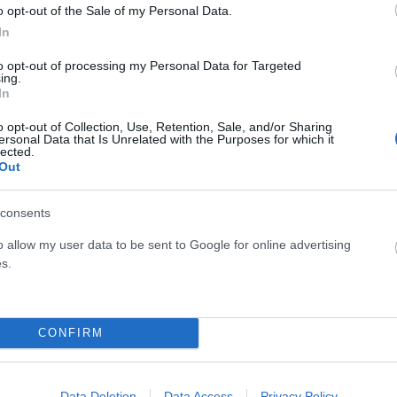
o opt-out of the Sale of my Personal Data.
In
λείας και συλλέγει μαρτυρίες, προκειμένου να
απιστώσει εάν συνδέονται με άλλες παρόμοιες υποθέσεις.
to opt-out of processing my Personal Data for Targeted
ing.
In
 ισχυρή σύσταση προς τους πολίτες να είναι ιδιαίτερα
o opt-out of Collection, Use, Retention, Sale, and/or Sharing
αι στην πόρτα τους επικαλούμενα την ιδιότητα του
ersonal Data that Is Unrelated with the Purposes for which it
lected.
Out
ς
consents
o allow my user data to be sent to Google for online advertising
πρέπει να επιτρέπει την είσοδο σε αγνώστους χωρίς
s.
ότητα και την υπηρεσιακή τους ιδιότητα.
αλούνται να επικοινωνούν άμεσα με το Κέντρο Άμεσης
CONFIRM
πρόκειται για πραγματικό αστυνομικό έλεγχο ή για
Data Deletion
Data Access
Privacy Policy