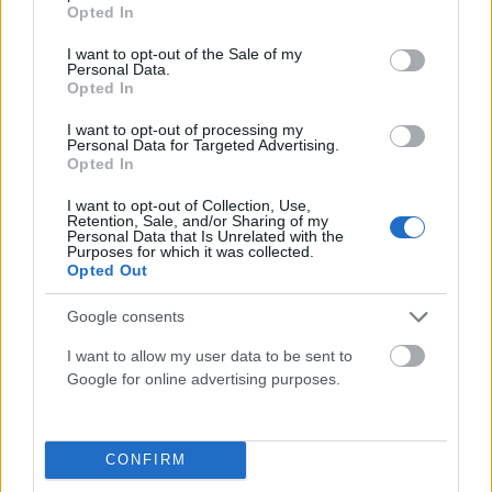
grant or deny consent to Google and its third-party tags to
Opted In
use your data for below specified purposes in below Google
READ MORE
consent section.
I want to opt-out of the Sale of my
Personal Data.
Opted In
I want to opt-out of processing my
Personal Data for Targeted Advertising.
Opted In
I want to opt-out of Collection, Use,
Retention, Sale, and/or Sharing of my
Personal Data that Is Unrelated with the
Purposes for which it was collected.
Opted Out
Μαθήτρια σωριάστηκε στο σχολείο μετά απο
Google consents
challenge για το TikTok (video)
I want to allow my user data to be sent to
ΑΝΑΡΤΗΘΗΚΕ ΑΠΟ
ΣΠΎΡΟΣ ΣΕΡΈΤΗΣ
22 ΙΑΝΟΥΑΡΊΟΥ 2025
Google for online advertising purposes.
Και άλλοι μαθητές συμμετείχαν στην ίδια επικίνδυνη δοκιμασία
READ MORE
CONFIRM