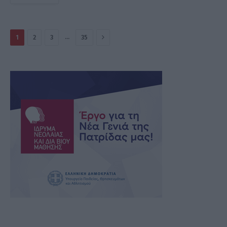
Επόμενο
…
1
2
3
35