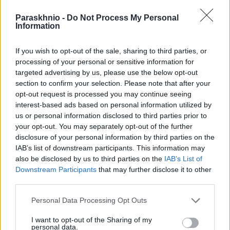
«Έκανε χριστιανή την πρώτη μου γυναίκα»
Paraskhnio -
Do Not Process My Personal
Information
READ MORE
If you wish to opt-out of the sale, sharing to third parties, or
processing of your personal or sensitive information for
targeted advertising by us, please use the below opt-out
section to confirm your selection. Please note that after your
opt-out request is processed you may continue seeing
interest-based ads based on personal information utilized by
us or personal information disclosed to third parties prior to
your opt-out. You may separately opt-out of the further
disclosure of your personal information by third parties on the
IAB’s list of downstream participants. This information may
also be disclosed by us to third parties on the
IAB’s List of
Τραγωδία στον Πύργο: Πατέρας βρήκε νεκρό τον
Downstream Participants
that may further disclose it to other
14χρονο γιο του
third parties.
ΑΝΑΡΤΗΘΗΚΕ ΑΠΟ
ΣΠΎΡΟΣ ΣΕΡΈΤΗΣ
22 ΙΑΝΟΥΑΡΊΟΥ 2025
Please note that this website/app uses one or more Google
Personal Data Processing Opt Outs
Οι Αρχές περιμένουν τα αποτελέσματα των ιατροδικαστικών
services and may gather and store information including but
not limited to your visit or usage behaviour. You may click to
I want to opt-out of the Sharing of my
εξετάσεων
personal data.