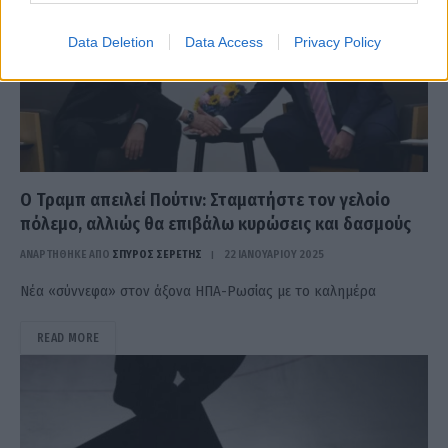
Data Deletion
Data Access
Privacy Policy
Ο Τραμπ απειλεί Πούτιν: Σταματήστε τον γελοίο
πόλεμο, αλλιώς θα επιβάλω κυρώσεις και δασμούς
ΑΝΑΡΤΗΘΗΚΕ ΑΠΟ
ΣΠΎΡΟΣ ΣΕΡΈΤΗΣ
22 ΙΑΝΟΥΑΡΊΟΥ 2025
Νέα «σύννεφα» στον άξονα ΗΠΑ-Ρωσίας με το καλημέρα
READ MORE