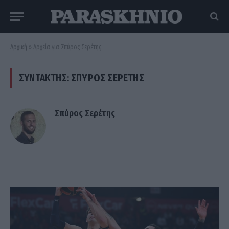
Αρχική
»
Αρχεία για Σπύρος Σερέτης
ΣΥΝΤΆΚΤΗΣ:
ΣΠΎΡΟΣ ΣΕΡΈΤΗΣ
Σπύρος Σερέτης