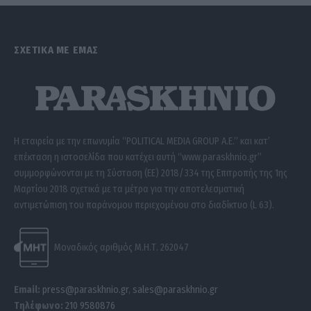
ΣΧΕΤΙΚΑ ΜΕ ΕΜΑΣ
Η εταιρεία με την επωνυμία “POLITICAL MEDIA GROUP A.E.” και κατ’
επέκταση η ιστοσελίδα που κατέχει αυτή “www.paraskhnio.gr”
συμμορφώνονται με τη Σύσταση (ΕΕ) 2018/334 της Επιτροπής της 1ης
Μαρτίου 2018 σχετικά με τα μέτρα για την αποτελεσματική
αντιμετώπιση του παράνομου περιεχομένου στο διαδίκτυο (L 63).
Μοναδικός αριθμός Μ.Η.Τ. 262047
Email:
press@paraskhnio.gr
,
sales@paraskhnio.gr
Τηλέφωνο:
210 9580876