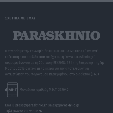
ΣΧΕΤΙΚΑ ΜΕ ΕΜΑΣ
Η εταιρεία με την επωνυμία “POLITICAL MEDIA GROUP A.E.” και κατ’
επέκταση η ιστοσελίδα που κατέχει αυτή “www.paraskhnio.gr”
συμμορφώνονται με τη Σύσταση (ΕΕ) 2018/334 της Επιτροπής της 1ης
Μαρτίου 2018 σχετικά με τα μέτρα για την αποτελεσματική
αντιμετώπιση του παράνομου περιεχομένου στο διαδίκτυο (L 63).
Μοναδικός αριθμός Μ.Η.Τ. 262047
Email:
press@paraskhnio.gr
,
sales@paraskhnio.gr
Τηλέφωνο:
210 9580876