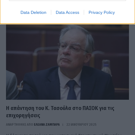
Ο Κώστας Τασούλας μάζεψε μόλις 160 ψήφους, ενώ για εκλεχτεί
Data Deletion
Data Access
Privacy Policy
χρειαζόταν 200
Η απάντηση του Κ. Τασούλα στο ΠΑΣΟΚ για τις
επιχορηγήσεις
ΑΝΑΡΤΗΘΗΚΕ ΑΠΟ
ΕΛΕΑΝΑ ΖΑΜΠΑΡΑ
22 ΙΑΝΟΥΑΡΊΟΥ 2025