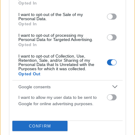
grant or deny consent to Google and its third-party tags to
Opted In
Για άλλη μια φορά, ο άκρατος λαϊκισμός και ο φθηνός πολιτικός
use your data for below specified purposes in below Google
consent section.
εντυπωσιασμός επιτίθενται στους θεσμούς με σαφή πρόθεση να
I want to opt-out of the Sale of my
Personal Data.
τους…
Opted In
I want to opt-out of processing my
Personal Data for Targeted Advertising.
Opted In
I want to opt-out of Collection, Use,
Retention, Sale, and/or Sharing of my
Personal Data that Is Unrelated with the
Purposes for which it was collected.
Opted Out
Google consents
I want to allow my user data to be sent to
Google for online advertising purposes.
Χωρίς αποτέλεσμα η πρώτη ψηφοφορία για
Πρόεδρο της Δημοκρατίας!
CONFIRM
ΑΝΑΡΤΗΘΗΚΕ ΑΠΟ
ΓΕΩΡΓΊΑ ΝΤΟΎΝΗ
25 ΙΑΝΟΥΑΡΊΟΥ 2025