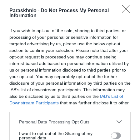
ΑΝΑΡΤΗΘΗΚΕ ΑΠΟ
NEWSROOM
12 ΦΕΒΡΟΥΑΡΊΟΥ 2025
Paraskhnio -
Do Not Process My Personal
Information
Ανοικτό το ενδεχόμενο μέχρι τα τέλη της εβδομάδας να
ανακοινωθεί το νέο υπουργικό σχήμα
If you wish to opt-out of the sale, sharing to third parties, or
processing of your personal or sensitive information for
targeted advertising by us, please use the below opt-out
section to confirm your selection. Please note that after your
opt-out request is processed you may continue seeing
interest-based ads based on personal information utilized by
us or personal information disclosed to third parties prior to
your opt-out. You may separately opt-out of the further
disclosure of your personal information by third parties on the
IAB’s list of downstream participants. This information may
also be disclosed by us to third parties on the
IAB’s List of
Downstream Participants
that may further disclose it to other
third parties.
Please note that this website/app uses one or more Google
Personal Data Processing Opt Outs
Πρόεδρος της Δημοκρατίας υπό ιδανικές συνθήκες…
services and may gather and store information including but
not limited to your visit or usage behaviour. You may click to
I want to opt-out of the Sharing of my
ΑΝΑΡΤΗΘΗΚΕ ΑΠΟ
NEWSROOM
12 ΦΕΒΡΟΥΑΡΊΟΥ 2025
personal data.