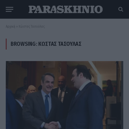
Αρχική
»
Κώστας Τασούλας
BROWSING:
ΚΏΣΤΑΣ ΤΑΣΟΎΛΑΣ