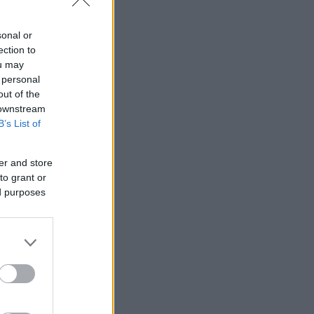
sonal or
ection to
ou may
 personal
out of the
 downstream
B’s List of
er and store
to grant or
ed purposes