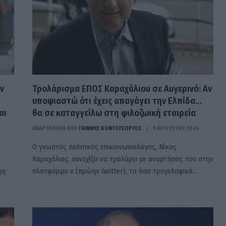
ν
Τρολάρισμα ΕΠΟΣ Καραχάλιου σε Αυγερινό: Aν
υποψιαστώ ότι έχεις απαγάγει την Ελπίδα…
αι
θα σε καταγγείλω στη φιλοζωική εταιρεία
ΑΝΑΡΤΗΘΗΚΕ ΑΠΟ
ΓΙΆΝΝΗΣ ΚΟΝΤΟΓΕΏΡΓΟΣ
5 ΑΥΓΟΎΣΤΟΥ 2026
Ο γνωστός πολιτικός επικοινωνιολόγος, Νίκος
Καραχάλιος, συνεχίζει να τρολάρει με αναρτήσεις του στην
χη
πλατφόρμα x (πρώην twitter), τα όσα τραγελαφικά…