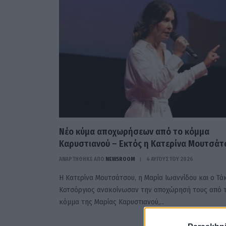
Νέο κύμα αποχωρήσεων από το κόμμα
Καρυστιανού – Εκτός η Κατερίνα Μουτσάτ
ΑΝΑΡΤΗΘΗΚΕ ΑΠΟ
NEWSROOM
4 ΑΥΓΟΎΣΤΟΥ 2026
Η Κατερίνα Μουτσάτσου, η Μαρία Ιωαννίδου και ο Τά
Κοτσόργιος ανακοίνωσαν την αποχώρησή τους από 
κόμμα της Μαρίας Καρυστιανού,…