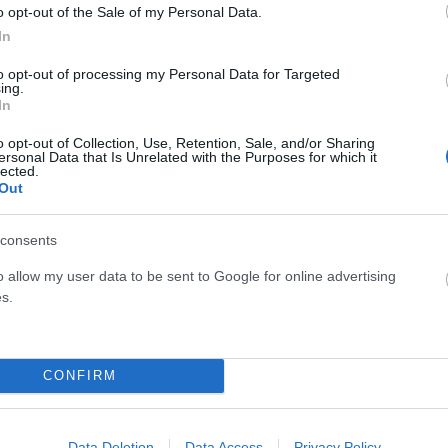
o opt-out of the Sale of my Personal Data.
In
to opt-out of processing my Personal Data for Targeted
ing.
In
o opt-out of Collection, Use, Retention, Sale, and/or Sharing
ersonal Data that Is Unrelated with the Purposes for which it
lected.
Out
consents
o allow my user data to be sent to Google for online advertising
Παραιτήθηκε ο Θανάσης Αυγερινός από
s.
εκπρόσωπος της «Ελπίδας» – Αιχμές για
«παράλληλο γραφείο Τύπου»
CONFIRM
ΑΝΑΡΤΗΘΗΚΕ ΑΠΟ
DKATSAMADOU
29 ΙΟΥΛΊΟΥ 2026
τία»
Παραμένει στο Πολιτικό Συμβούλιο – Ο γνωστός
δημοσιογράφος καταγγέλλει ότι πληροφορήθηκε εκ των
Data Deletion
Data Access
Privacy Policy