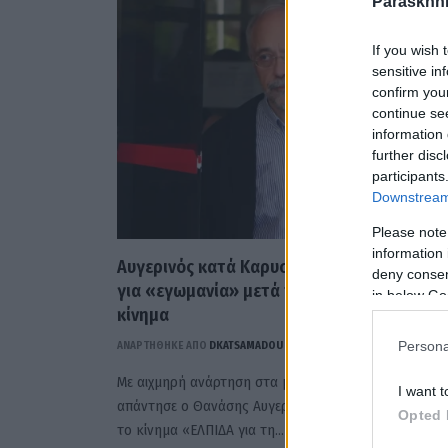
Paraskhni
If you wish 
sensitive in
confirm you
continue se
information 
further disc
participants
Downstream 
Please note
information 
Αυγερινός κατά Καρυστιανού: Την κατηγορ
deny consent
για «εγωμανία» μετά τη διαγραφή του από
in below Go
κίνημα
Persona
ΑΝΑΡΤΗΘΗΚΕ ΑΠΟ
DKATSAMADOU
2 ΑΥΓΟΎΣΤΟΥ 2026
Με αιχμηρή ανάρτηση στα μέσα κοινωνικής δικτύωσ
I want t
απάντησε ο Θανάσης Αυγερινός στη διαγραφή του α
Opted 
το κίνημα «ΕΛΠΙΔΑ για τη…