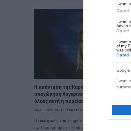
I want t
Opted 
I want 
Advertis
Opted 
I want t
of my P
was col
Opted 
Google 
I want t
Η απάντηση της Καρυστιανού μετά την
purpose
αποχώρηση Αυγερινού: «Δεν ταιριάζει σε
όλους αυτή η πορεία» (video)
ΑΝΑΡΤΗΘΗΚΕ ΑΠΟ
ΓΕΩΡΓΊΑ ΝΤΟΎΝΗ
1 ΑΥΓΟΎΣΤΟΥ 2026
Η επικεφαλής του κινήματος «Ελπίδα για τη Δημοκρα
σχολίασε για πρώτη φορά τις τελευταίες εξελίξεις.