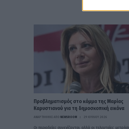
Προβληματισμός στο κόμμα της Μαρίας
Καρυστιανού για τη δημοσκοπική εικόνα
ΑΝΑΡΤΗΘΗΚΕ ΑΠΟ
NEWSROOM
29 ΙΟΥΛΊΟΥ 2026
Οι περιοδείες συνεχίζονται, αλλά οι τελευταίες μετρήσ