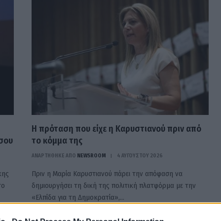
Η πρόταση που είχε η Καρυστιανού πριν από
σου
το κόμμα της
ΑΝΑΡΤΗΘΗΚΕ ΑΠΟ
NEWSROOM
4 ΑΥΓΟΎΣΤΟΥ 2026
κης
Πριν η Μαρία Καρυστιανού πάρει την απόφαση να
το
δημιουργήσει τη δική της πολιτική πλατφόρμα με την
«Ελπίδα για τη Δημοκρατία»,…