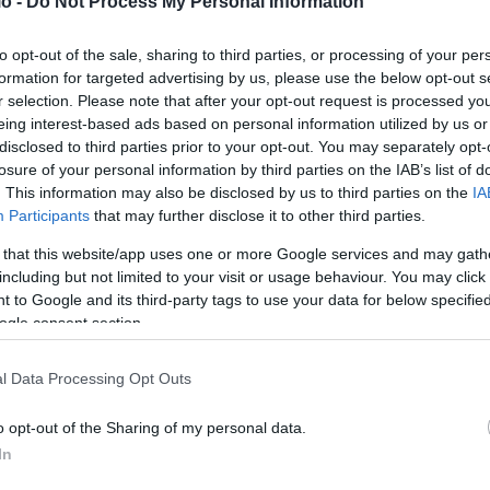
o -
Do Not Process My Personal Information
to opt-out of the sale, sharing to third parties, or processing of your per
formation for targeted advertising by us, please use the below opt-out s
r selection. Please note that after your opt-out request is processed y
eing interest-based ads based on personal information utilized by us or
disclosed to third parties prior to your opt-out. You may separately opt-
losure of your personal information by third parties on the IAB’s list of
. This information may also be disclosed by us to third parties on the
IA
Participants
that may further disclose it to other third parties.
 that this website/app uses one or more Google services and may gath
including but not limited to your visit or usage behaviour. You may click 
εί
Παρελθόν από το Κίνημα ο Αυγερινός: Τον
 to Google and its third-party tags to use your data for below specifi
 το
διέγραψε η Καρυστιανού – «Οι δηλώσεις του
ogle consent section.
υπονομεύουν την ενότητα» υποστήριξε
l Data Processing Opt Outs
ΑΝΑΡΤΗΘΗΚΕ ΑΠΟ
DKATSAMADOU
2 ΑΥΓΟΎΣΤΟΥ 2026
ης
Η Μαρία Καρυστιανού ανακοίνωσε τη διαγραφή του μέχρι
o opt-out of the Sharing of my personal data.
πό
πρότινος εκπροσώπου Τύπου του κινήματος «ΕΛΠΙΔΑ ΓΙΑ
In
ΤΗ ΔΗΜΟΚΡΑΤΙΑ», Θανάση Αυγερινού, καταλογίζοντάς…