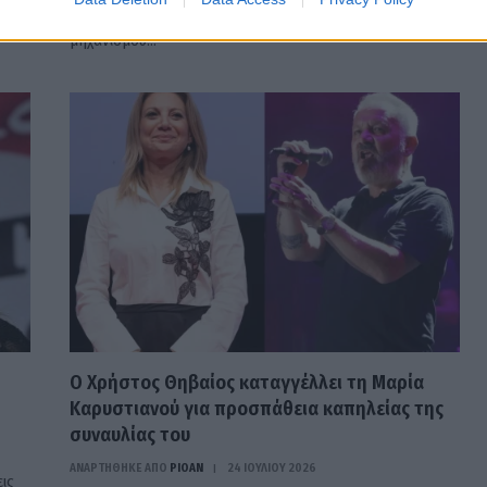
υστέρων για τη λειτουργία δεύτερου επικοινωνιακού
μηχανισμού…
Ο Χρήστος Θηβαίος καταγγέλλει τη Μαρία
Καρυστιανού για προσπάθεια καπηλείας της
συναυλίας του
ΑΝΑΡΤΗΘΗΚΕ ΑΠΟ
PIOAN
24 ΙΟΥΛΊΟΥ 2026
εις