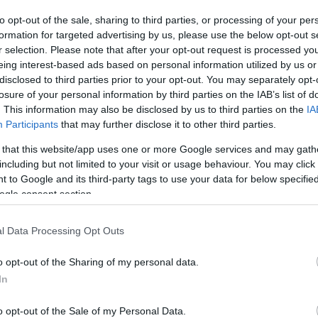
 Γενεύης κ.Καφόπουλου και εκπροσώπων ελληνικών και
to opt-out of the sale, sharing to third parties, or processing of your per
formation for targeted advertising by us, please use the below opt-out s
r selection. Please note that after your opt-out request is processed y
ηλώσεων για τον Ιωάννη Καποδίστρια που θα
eing interest-based ads based on personal information utilized by us or
disclosed to third parties prior to your opt-out. You may separately opt-
ς 19 Ιουνίου.
losure of your personal information by third parties on the IAB’s list of
. This information may also be disclosed by us to third parties on the
IA
Participants
that may further disclose it to other third parties.
 Τεντόμας
 that this website/app uses one or more Google services and may gath
including but not limited to your visit or usage behaviour. You may click 
 to Google and its third-party tags to use your data for below specifi
Facebook
Twitter
Pinterest
LinkedIn
Tumblr
Email
ogle consent section.
l Data Processing Opt Outs
ΡΟ
ΕΠΌΜΕΝΟ ΆΡΘΡΟ
ση
Καλοκαιρινές διακοπές στην Ευρώπη: Τι ισχύει σε
o opt-out of the Sharing of my personal data.
ών
κάθε χώρα με την Covid-19
In
ων
o opt-out of the Sale of my Personal Data.