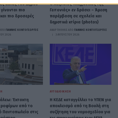
κές αυλές του Δήμου
Ο Αθηναίος «Μηχανικός της
 γίνονται πιο
Γειτονιάς» εν δράσει – Άμεση
 και πιο δροσερές
παρέμβαση σε σχολεία και
δημοτικά κτίρια (photos)
ΑΠΟ
ΓΙΆΝΝΗΣ ΚΟΝΤΟΓΕΏΡΓΟΣ
ΑΝΑΡΤΗΘΗΚΕ ΑΠΟ
ΓΙΆΝΝΗΣ ΚΟΝΤΟΓΕΏΡΓΟΣ
ΤΟΥ 2026
3 ΑΥΓΟΎΣΤΟΥ 2026
ΣΗ
ΑΥΤΟΔΙΟΊΚΗΣΗ
γάλεω: Έκτακτη
Η ΚΕΔΕ καταγγέλλει το ΥΠΕΝ για
τροφίμων από το
αποκλεισμό από τη Βουλή στη
ό Παντοπωλείο στις
συζήτηση του νομοσχεδίου για
γούστου
τις συγχωνεύσεις των ΔΕΥΑ