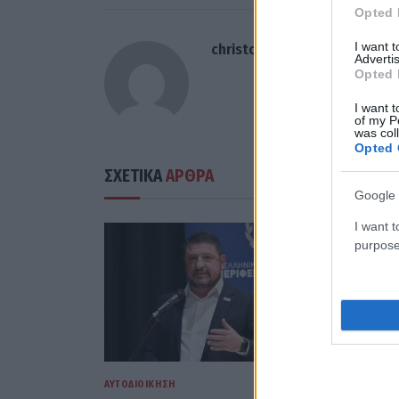
Opted 
I want 
christosgan
Advertis
Opted 
I want t
of my P
was col
Opted 
ΣΧΕΤΙΚΑ
ΑΡΘΡΑ
Google 
I want t
purpose
ΑΥΤΟΔΙΟΊΚΗΣΗ
ΑΥΤΟΔΙΟΊΚΗ