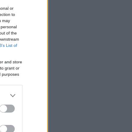
sonal or
ection to
ou may
 personal
out of the
 downstream
B’s List of
er and store
to grant or
ed purposes