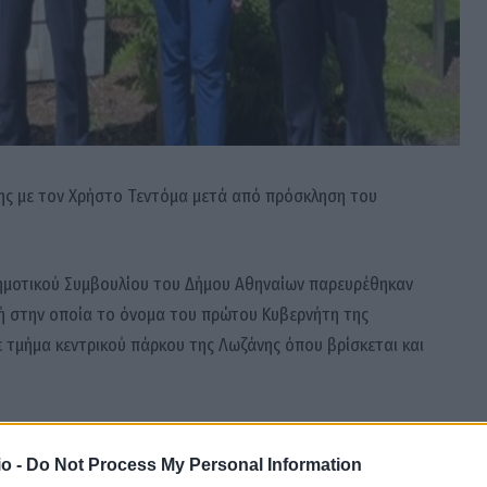
ης με τον Χρήστο Τεντόμα μετά από πρόσκληση του
ημοτικού Συμβουλίου του Δήμου Αθηναίων παρευρέθηκαν
τή στην οποία το όνομα του πρώτου Κυβερνήτη της
ε τμήμα κεντρικού πάρκου της Λωζάνης όπου βρίσκεται και
αρουσία της Πρέσβειρας της Ελλάδας κ. Αικατερίνης
Υδραίου, του προέδρου του ΔΣ του Δήμου Κέρκυρας
o -
Do Not Process My Personal Information