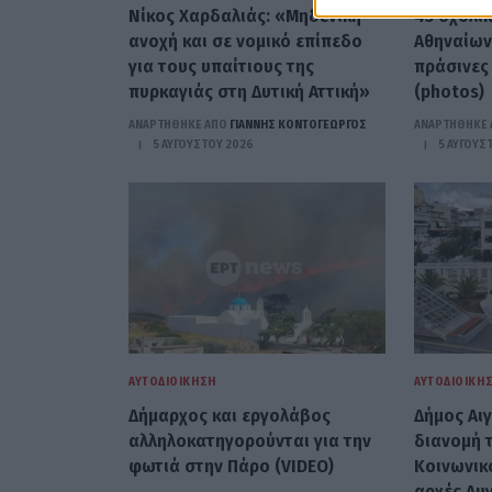
Νίκος Χαρδαλιάς: «Μηδενική
43 σχολι
ανοχή και σε νομικό επίπεδο
Αθηναίων
για τους υπαίτιους της
πράσινες
πυρκαγιάς στη Δυτική Αττική»
(photos)
ΑΝΑΡΤΗΘΗΚΕ ΑΠΟ
ΓΙΆΝΝΗΣ ΚΟΝΤΟΓΕΏΡΓΟΣ
ΑΝΑΡΤΗΘΗΚΕ 
5 ΑΥΓΟΎΣΤΟΥ 2026
5 ΑΥΓΟΎΣ
ΑΥΤΟΔΙΟΊΚΗΣΗ
ΑΥΤΟΔΙΟΊΚΗ
Δήμαρχος και εργολάβος
Δήμος Αι
αλληλοκατηγορούνται για την
διανομή 
φωτιά στην Πάρο (VIDEO)
Κοινωνικ
αρχές Αυ