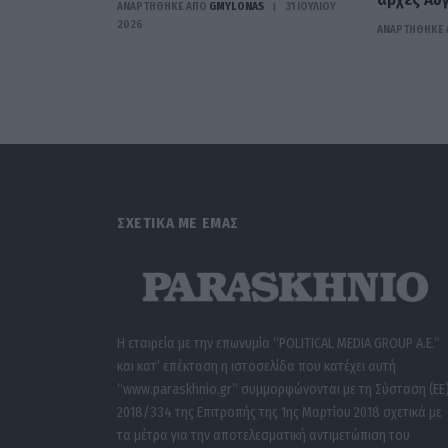
ΑΝΑΡΤΗΘΗΚΕ ΑΠΟ
GMYLONAS
31 ΙΟΥΛΊΟΥ
2026
ΑΝΑΡΤΗΘΗΚΕ 
ΣΧΕΤΙΚΑ ΜΕ ΕΜΑΣ
Η εταιρεία με την επωνυμία “POLITICAL MEDIA GROUP A.E.”
και κατ’ επέκταση η ιστοσελίδα που κατέχει αυτή
“www.paraskhnio.gr” συμμορφώνονται με τη Σύσταση (ΕΕ
2018/334 της Επιτροπής της 1ης Μαρτίου 2018 σχετικά με
τα μέτρα για την αποτελεσματική αντιμετώπιση του