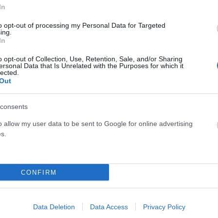
In
to opt-out of processing my Personal Data for Targeted
Face
ing.
In
o opt-out of Collection, Use, Retention, Sale, and/or Sharing
ersonal Data that Is Unrelated with the Purposes for which it
lected.
Out
consents
o allow my user data to be sent to Google for online advertising
s.
CONFIRM
Data Deletion
Data Access
Privacy Policy
ΣΗ
ΑΥΤΟΔΙΟΊΚΗΣΗ