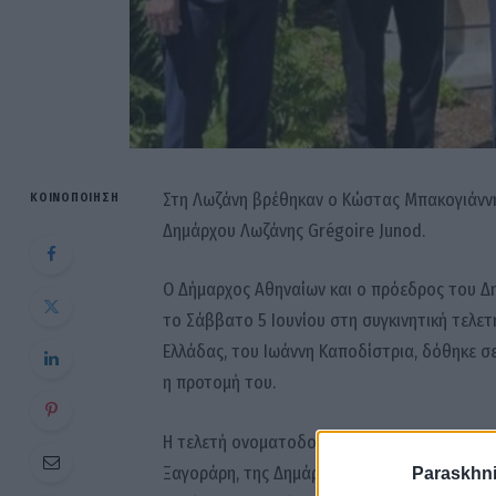
Στη Λωζάνη βρέθηκαν ο Κώστας Μπακογιάνν
ΚΟΙΝΟΠΟΊΗΣΗ
Δημάρχου Λωζάνης Grégoire Junod.
Ο Δήμαρχος Αθηναίων και ο πρόεδρος του Δ
το Σάββατο 5 Ιουνίου στη συγκινητική τελε
Ελλάδας, του Ιωάννη Καποδίστρια, δόθηκε σ
η προτομή του.
Η τελετή ονοματοδοσίας πραγματοποιήθηκε π
Ξαγοράρη, της Δημάρχου Κέρκυρας Μερόπης 
Paraskhni