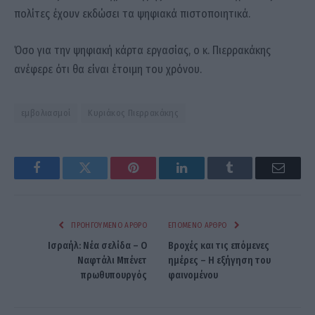
πολίτες έχουν εκδώσει τα ψηφιακά πιστοποιητικά.
Όσο για την ψηφιακή κάρτα εργασίας, ο κ. Πιερρακάκης
ανέφερε ότι θα είναι έτοιμη του χρόνου.
εμβολιασμοί
Κυριάκος Πιερρακάκης
Facebook
Twitter
Pinterest
LinkedIn
Tumblr
Email
ΠΡΟΗΓΟΎΜΕΝΟ ΆΡΘΡΟ
ΕΠΌΜΕΝΟ ΆΡΘΡΟ
Ισραήλ: Νέα σελίδα – Ο
Βροχές και τις επόμενες
Ναφτάλι Μπένετ
ημέρες – Η εξήγηση του
πρωθυπουργός
φαινομένου