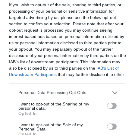
If you wish to opt-out of the sale, sharing to third parties, or
Σταύρος Καλαφάτης: Έχουμε δημιουργήσει 20.000
processing of your personal or sensitive information for
νέες θέσεις εργασίας υψηλής εξειδίκευσης σε 7 χρόνια
targeted advertising by us, please use the below opt-out
(VIDEO)
section to confirm your selection. Please note that after your
opt-out request is processed you may continue seeing
ΑΝΑΡΤΗΘΗΚΕ ΑΠΟ
GMYLONAS
7 ΑΥΓΟΎΣΤΟΥ 2026
interest-based ads based on personal information utilized by
us or personal information disclosed to third parties prior to
your opt-out. You may separately opt-out of the further
disclosure of your personal information by third parties on the
IAB’s list of downstream participants. This information may
also be disclosed by us to third parties on the
IAB’s List of
Downstream Participants
that may further disclose it to other
third parties.
Please note that this website/app uses one or more Google
Personal Data Processing Opt Outs
services and may gather and store information including but
not limited to your visit or usage behaviour. You may click to
I want to opt-out of the Sharing of my
personal data.
grant or deny consent to Google and its third-party tags to
Opted In
use your data for below specified purposes in below Google
consent section.
ΠΟΛΙΤΙΚΉ
I want to opt-out of the Sale of my
Personal Data.
Κώστας Τσουκαλάς: Όσο συνεχίζονται οι
Opted In