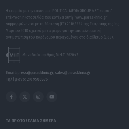
Η εταιρεία με την επωνυμία “POLITICAL MEDIA GROUP A.E.” και κατ’
επέκταση η ιστοσελίδα που κατέχει αυτή “www.paraskhnio.gr”
συμμορφώνονται με τη Σύσταση (ΕΕ) 2018/334 της Επιτροπής της 1ης
Μαρτίου 2018 σχετικά με τα μέτρα για την αποτελεσματική
αντιμετώπιση του παράνομου περιεχομένου στο διαδίκτυο (L 63).
Μοναδικός αριθμός Μ.Η.Τ. 262047
Email:
press@paraskhnio.gr
,
sales@paraskhnio.gr
Τηλέφωνο:
210 9580876
Facebook
X
Instagram
YouTube
(Twitter)
ΤΑ ΠΡΩΤΟΣΕΛΙΔΑ ΣΗΜΕΡΑ