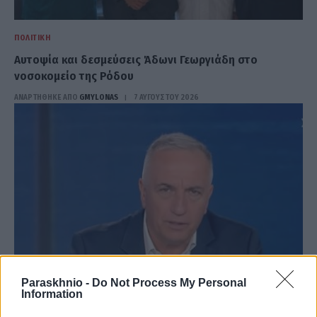
ΠΟΛΙΤΙΚΉ
Αυτοψία και δεσμεύσεις Άδωνι Γεωργιάδη στο
νοσοκομείο της Ρόδου
ΑΝΑΡΤΗΘΗΚΕ ΑΠΟ
GMYLONAS
7 ΑΥΓΟΎΣΤΟΥ 2026
Paraskhnio -
Do Not Process My Personal
Information
ΠΟΛΙΤΙΚΉ