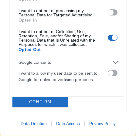
αρχειοθετήσεις οι σκιές μεγαλώνουν
I want to opt-out of processing my
ΑΝΑΡΤΗΘΗΚΕ ΑΠΟ
GMYLONAS
7 ΑΥΓΟΎΣΤΟΥ 2026
Personal Data for Targeted Advertising.
Opted In
I want to opt-out of Collection, Use,
Retention, Sale, and/or Sharing of my
Personal Data that Is Unrelated with the
Purposes for which it was collected.
Opted Out
Google consents
I want to allow my user data to be sent to
Google for online advertising purposes.
CONFIRM
ΠΟΛΙΤΙΚΉ
Αλεξάνδρα Σδούκου: Ο κόσμος θα κρίνει ποιος έχει
σοβαρό σχέδιο και ποιος μοιράζει εύκολες υποσχέσεις
Data Deletion
Data Access
Privacy Policy
ΑΝΑΡΤΗΘΗΚΕ ΑΠΟ
GMYLONAS
7 ΑΥΓΟΎΣΤΟΥ 2026