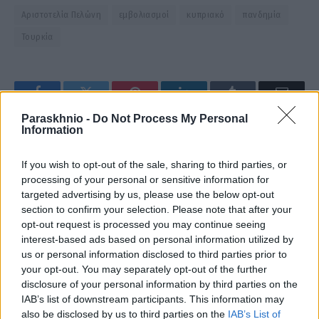
Αριστοτελία Πελώνη
εμβολιασμοί
κυπριακό
πανδημία
Τουρκία
Facebook
Twitter
Pinterest
LinkedIn
Tumblr
Email
Paraskhnio -
Do Not Process My Personal
Information
ΠΡΟΗΓΟΎΜΕΝΟ ΆΡΘΡΟ
ΕΠΌΜΕΝΟ ΆΡΘΡΟ
If you wish to opt-out of the sale, sharing to third parties, or
Υπερτριπλασιάσθηκαν οι
Γκολ στο Ευρωπαϊκό με τον
processing of your personal or sensitive information for
ελληνικές εξαγωγές
ΟΠΑΠ – Τα σκορ που βλέπουν
targeted advertising by us, please use the below opt-out
τυποποιημένου ελαιολάδου
οι Μολό και Μαυροπάνος για
section to confirm your selection. Please note that after your
τον αγώνα Γαλλία-Γερμανία
opt-out request is processed you may continue seeing
interest-based ads based on personal information utilized by
us or personal information disclosed to third parties prior to
your opt-out. You may separately opt-out of the further
christosgan
disclosure of your personal information by third parties on the
IAB’s list of downstream participants. This information may
Facebook
also be disclosed by us to third parties on the
IAB’s List of