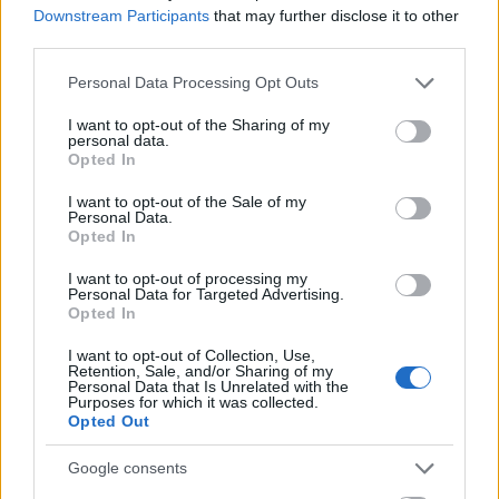
Downstream Participants
that may further disclose it to other
third parties.
ΣΧΕΤΙΚΑ
ΑΡΘΡΑ
Please note that this website/app uses one or more Google
Personal Data Processing Opt Outs
services and may gather and store information including but
not limited to your visit or usage behaviour. You may click to
I want to opt-out of the Sharing of my
personal data.
grant or deny consent to Google and its third-party tags to
Opted In
use your data for below specified purposes in below Google
consent section.
I want to opt-out of the Sale of my
Personal Data.
Opted In
I want to opt-out of processing my
Personal Data for Targeted Advertising.
Opted In
I want to opt-out of Collection, Use,
Retention, Sale, and/or Sharing of my
Personal Data that Is Unrelated with the
Purposes for which it was collected.
Opted Out
ΠΟΛΙΤΙΚΉ
Google consents
Νέο σχέδιο για την ενεργειακή θωράκιση της χώρας: Η