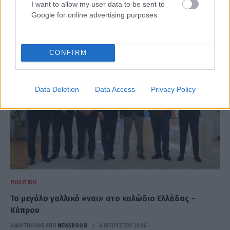
I want to allow my user data to be sent to
Ελλάδα ζητά επέκταση της ρήτρας διαφυγής
Google for online advertising purposes.
ΑΝΑΡΤΗΘΗΚΕ ΑΠΟ
NEWSROOM
6 ΑΥΓΟΎΣΤΟΥ 2026
CONFIRM
Data Deletion
Data Access
Privacy Policy
ΠΟΛΙΤΙΚΉ
Το μεγάλο γαλλικό «ναι» στο καλώδιο Ελλάδας –
Κύπρου
ΑΝΑΡΤΗΘΗΚΕ ΑΠΟ
NEWSROOM
6 ΑΥΓΟΎΣΤΟΥ 2026