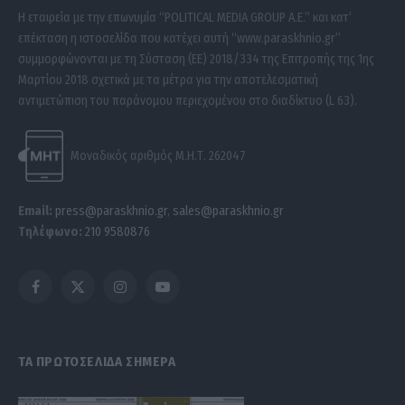
Η εταιρεία με την επωνυμία “POLITICAL MEDIA GROUP A.E.” και κατ’
επέκταση η ιστοσελίδα που κατέχει αυτή “www.paraskhnio.gr”
συμμορφώνονται με τη Σύσταση (ΕΕ) 2018/334 της Επιτροπής της 1ης
Μαρτίου 2018 σχετικά με τα μέτρα για την αποτελεσματική
αντιμετώπιση του παράνομου περιεχομένου στο διαδίκτυο (L 63).
Μοναδικός αριθμός Μ.Η.Τ. 262047
Email:
press@paraskhnio.gr
,
sales@paraskhnio.gr
Τηλέφωνο:
210 9580876
Facebook
X
Instagram
YouTube
(Twitter)
ΤΑ ΠΡΩΤΟΣΕΛΙΔΑ ΣΗΜΕΡΑ